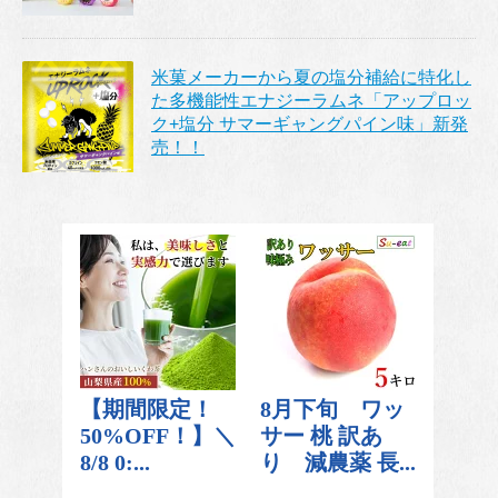
米菓メーカーから夏の塩分補給に特化し
た多機能性エナジーラムネ「アップロッ
ク+塩分 サマーギャングパイン味」新発
売！！