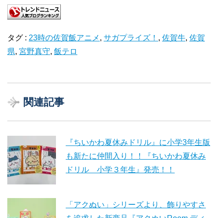
タグ :
23時の佐賀飯アニメ
,
サガプライズ！
,
佐賀牛
,
佐賀
県
,
宮野真守
,
飯テロ
関連記事
『ちいかわ夏休みドリル』に小学3年生版
も新たに仲間入り！！『ちいかわ夏休み
ドリル 小学３年生』発売！！
「アクぬい」シリーズより、飾りやすさ