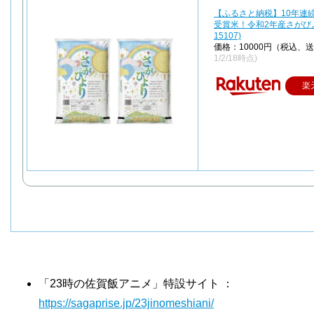
【ふるさと納税】10年連
受賞米！令和2年産さがびより
15107)
価格：10000円（税込、
1/2/18時点)
楽
「23時の佐賀飯アニメ」特設サイト ：
https://sagaprise.jp/23jinomeshiani/