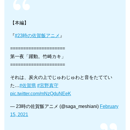
【本編】
『
#23時の佐賀飯アニメ
』
=====================
第一夜「躍動。竹崎カキ」
=====================
それは、炭火の上でじゅわじゅわと音をたててい
た…
#佐賀県
#宮野真守
pic.twitter.com/mNzQduNEeK
— 23時の佐賀飯アニメ (@saga_meshiani)
February
15, 2021