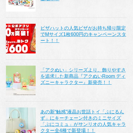
ピザハットの人気ピザがお持ち帰り限定
でMサイズ1枚600円のキャンペーンスタ
ート！！
「アクぬい」シリーズより、飾りやすさ
を追求した新商品『アクぬいRoom ディ
ズニーキャラクター』新発売！！
あの新“触感”液晶お世話トイ「ぷにるん
ず」にキーチェーン付きのミニサイズ
「ぷにコミュ」がサンリオの人気キャラ
クター全4種で新登場！！