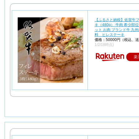
【ふるさと納税】佐賀牛
キ（480g） 牛肉 希少部位
ット お肉 ブランド牛 九州
料 ヒレステーキ
価格：50000円（税込、
1/2/18時点)
楽