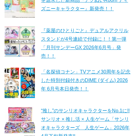
を追求した新商品『アクぬいRoom ディ
ズニーキャラクター』新発売！！
『薬屋のひとりごと』デュアルアクリル
スタンドが4号連続で付録に！！第一弾
「月刊サンデーGX 2026年6月号」発
売！！
「名探偵コナン」TVアニメ30周年を記念
した特別付録付きのDIME (ダイム) 2026
年 6月号本日発売！！
“推し”のサンリオキャラクターをNo.1に!!
サンリオ × 推し活 × 人生ゲーム「サンリ
オキャラクターズ 人生ゲーム」2026年