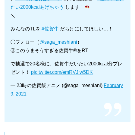
たい2000kcalあげちゃう
します！
＼
みんなのTLを
#佐賀牛
だらけにしてほしい…！
①フォロー（
@saga_meshiani
）
②このうまそうすぎる佐賀牛®︎をRT
で抽選で20名様に、佐賀牛だいたい2000kcal分プレ
ゼント！
pic.twitter.com/emRVJlw5DK
— 23時の佐賀飯アニメ (@saga_meshiani)
February
9, 2021