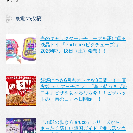
最近の投稿
光のキャラクターがチューブを駆け巡る
液晶トイ 「PixTube (ピクチューブ)」
2026年7月18日（土）発売！！
好評につき6月もオトクな3日間！！「直
火焼 テリマヨチキン」「新・特うまプル
コギ」ピザを食べるなら今！！ピザハッ
トの「肉の日」本日開始！！
「地球の歩き方 aruco」シリーズから、
まったく新しい韓国ガイド『推し活ソウ