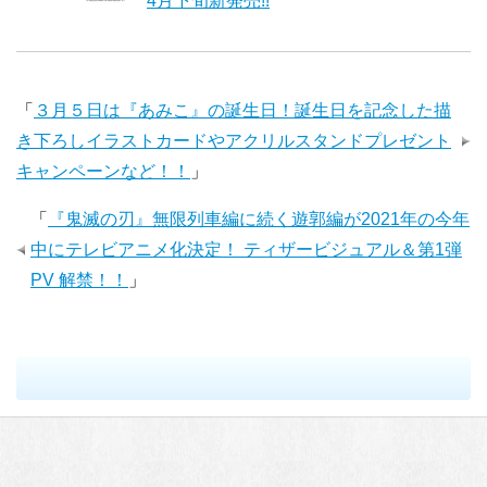
4月下旬新発売!!
「
３月５日は『あみこ』の誕生日！誕生日を記念した描
き下ろしイラストカードやアクリルスタンドプレゼント
キャンペーンなど！！
」
「
『鬼滅の刃』無限列車編に続く遊郭編が2021年の今年
中にテレビアニメ化決定！ ティザービジュアル＆第1弾
PV 解禁！！
」