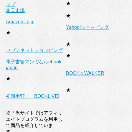
★
ップ
楽天市場
★
Amazon.co.jp
Yahoo!ショッピング
★
★
セブンネットショッピング
★
電子書籍マンガならebook
japan
BOOK☆WALKER
★
★
初回半額！ BOOKLIVE!
※「当サイトではアフィリ
エイトプログラムを利用し
て商品を紹介していま
す。」