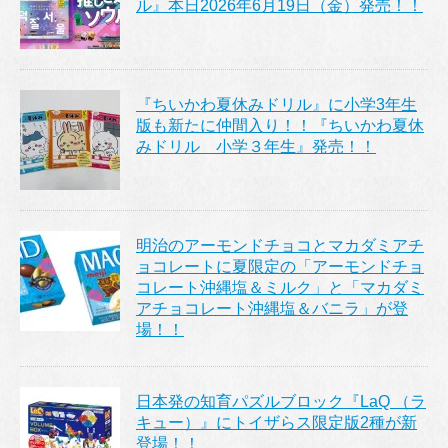
ル』本日2026年6月19日（金）発売！！
『ちいかわ夏休みドリル』に小学3年生
版も新たに仲間入り！！『ちいかわ夏休
みドリル 小学３年生』発売！！
明治のアーモンドチョコとマカダミアチ
ョコレートに夏限定の「アーモンドチョ
コレート沖縄塩＆ミルク」と「マカダミ
アチョコレート沖縄塩＆バニラ」が登
場！！
日本発の知育パズルブロック『LaQ （ラ
キュー）』にトイザらス限定版2種が新
登場！！