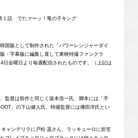
第１話 でたァーッ！竜の子キング
韓国版として制作された「パワーレンジャーダイ
版・字幕版に編集し直して東映特撮ファンクラ
月14日金曜日より毎週配信されたものです。（上記は
、監督は前作と同じく坂本浩一氏、脚本には「手
BOOT」の下山健人氏、特撮監督には佛田洋氏とい
、キャンデリラに戸松 遥さん、ラッキューロに折笠
たブレイブキョウリュウブラックには何とキョウ