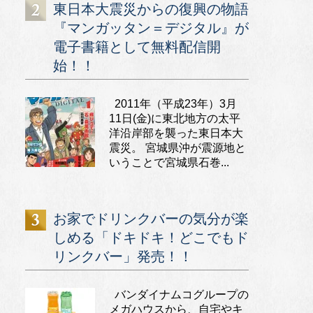
東日本大震災からの復興の物語
『マンガッタン＝デジタル』が
電子書籍として無料配信開
始！！
2011年（平成23年）3月
11日(金)に東北地方の太平
洋沿岸部を襲った東日本大
震災。 宮城県沖が震源地と
いうことで宮城県石巻...
お家でドリンクバーの気分が楽
しめる「ドキドキ！どこでもド
リンクバー」発売！！
バンダイナムコグループの
メガハウスから、自宅やキ