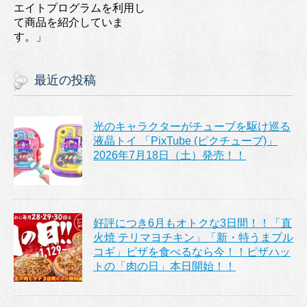
エイトプログラムを利用し
て商品を紹介していま
す。」
最近の投稿
光のキャラクターがチューブを駆け巡る
液晶トイ 「PixTube (ピクチューブ)」
2026年7月18日（土）発売！！
好評につき6月もオトクな3日間！！「直
火焼 テリマヨチキン」「新・特うまプル
コギ」ピザを食べるなら今！！ピザハッ
トの「肉の日」本日開始！！