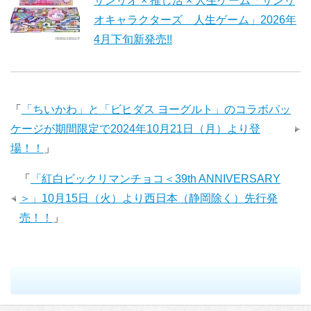
サンリオ × 推し活 × 人生ゲーム「サンリ
オキャラクターズ 人生ゲーム」2026年
4月下旬新発売!!
「
「ちいかわ」と「ビヒダス ヨーグルト」のコラボパッ
ケージが期間限定で2024年10月21日（月）より登
場！！
」
「
「紅白ビックリマンチョコ＜39th ANNIVERSARY
＞」10月15日（火）より西日本（静岡除く）先行発
売！！
」