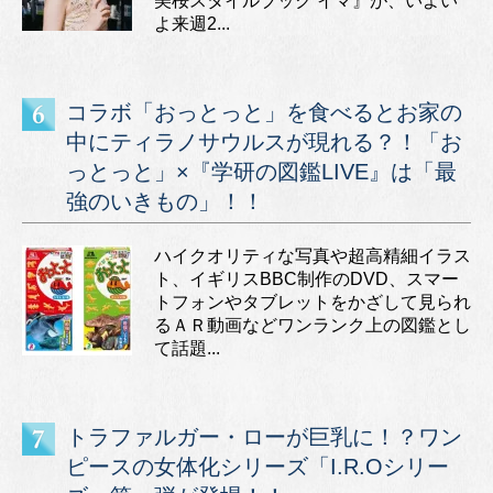
美桜スタイルブック イマ』が、いよい
よ来週2...
コラボ「おっとっと」を食べるとお家の
中にティラノサウルスが現れる？！「お
っとっと」×『学研の図鑑LIVE』は「最
強のいきもの」！！
ハイクオリティな写真や超高精細イラス
ト、イギリスBBC制作のDVD、スマー
トフォンやタブレットをかざして見られ
るＡＲ動画などワンランク上の図鑑とし
て話題...
トラファルガー・ローが巨乳に！？ワン
ピースの女体化シリーズ「I.R.Oシリー