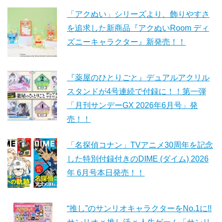
「アクぬい」シリーズより、飾りやすさ
を追求した新商品『アクぬいRoom ディ
ズニーキャラクター』新発売！！
『薬屋のひとりごと』デュアルアクリル
スタンドが4号連続で付録に！！第一弾
「月刊サンデーGX 2026年6月号」発
売！！
「名探偵コナン」TVアニメ30周年を記念
した特別付録付きのDIME (ダイム) 2026
年 6月号本日発売！！
“推し”のサンリオキャラクターをNo.1に!!