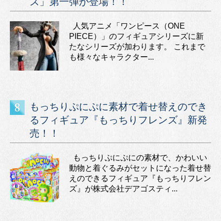
ズ」第一弾が登場！！
人気アニメ「ワンピース（ONE
PIECE）」のフィギュアシリーズに新
たなシリーズが加わります。 これまで
も様々なキャラクター...
もっちりぷにぷに素材で着せ替えのでき
るフィギュア『もっちりフレンズ』新発
売！！
もっちりぷにぷにの素材で、かわいい
動物と着ぐるみがセットになった着せ替
えのできるフィギュア『もっちりフレン
ズ』が株式会社デアゴスティ...