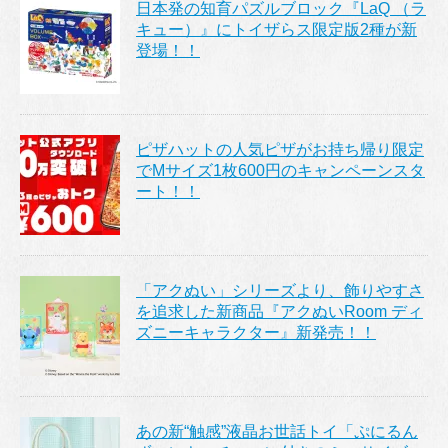
日本発の知育パズルブロック『LaQ （ラ
キュー）』にトイザらス限定版2種が新
登場！！
ピザハットの人気ピザがお持ち帰り限定
でMサイズ1枚600円のキャンペーンスタ
ート！！
「アクぬい」シリーズより、飾りやすさ
を追求した新商品『アクぬいRoom ディ
ズニーキャラクター』新発売！！
あの新“触感”液晶お世話トイ「ぷにるん