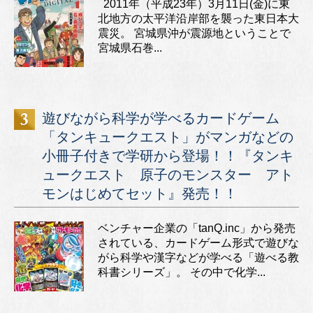
2011年（平成23年）3月11日(金)に東
北地方の太平洋沿岸部を襲った東日本大
震災。 宮城県沖が震源地ということで
宮城県石巻...
遊びながら科学が学べるカードゲーム
「タンキュークエスト」がマンガなどの
小冊子付きで学研から登場！！『タンキ
ュークエスト 原子のモンスター アト
モンはじめてセット』発売！！
ベンチャー企業の「tanQ.inc」から発売
されている、カードゲーム形式で遊びな
がら科学や漢字などが学べる「遊べる教
科書シリーズ」。 その中で化学...