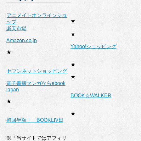
アニメイトオンラインショ
★
ップ
楽天市場
★
Amazon.co.jp
Yahoo!ショッピング
★
★
セブンネットショッピング
★
電子書籍マンガならebook
japan
BOOK☆WALKER
★
★
初回半額！ BOOKLIVE!
※「当サイトではアフィリ