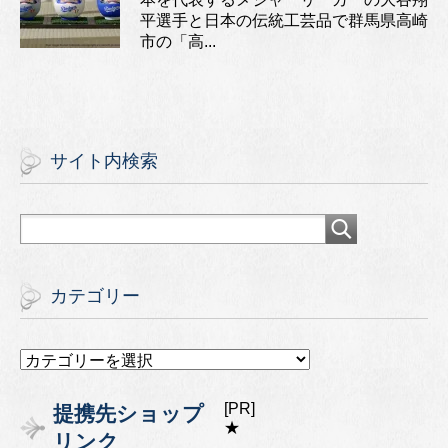
平選手と日本の伝統工芸品で群馬県高崎
市の「高...
サイト内検索
カテゴリー
カ
テ
ゴ
[PR]
提携先ショップ
リ
★
リンク
ー