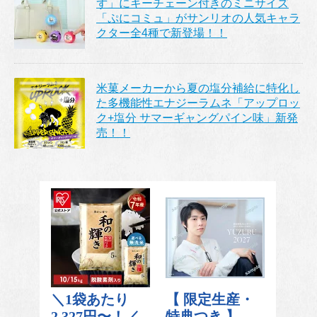
ず」にキーチェーン付きのミニサイズ
「ぷにコミュ」がサンリオの人気キャラ
クター全4種で新登場！！
米菓メーカーから夏の塩分補給に特化し
た多機能性エナジーラムネ「アップロッ
ク+塩分 サマーギャングパイン味」新発
売！！