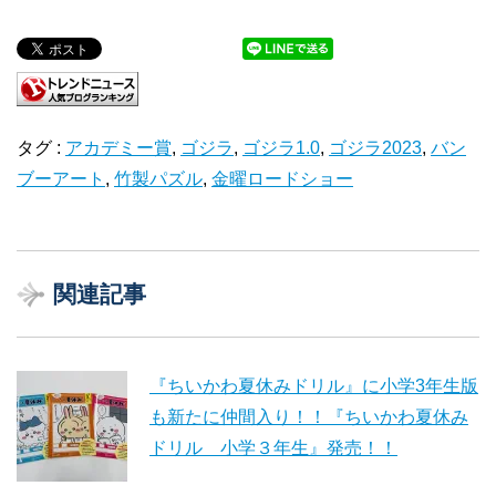
タグ :
アカデミー賞
,
ゴジラ
,
ゴジラ1.0
,
ゴジラ2023
,
バン
ブーアート
,
竹製パズル
,
金曜ロードショー
関連記事
『ちいかわ夏休みドリル』に小学3年生版
も新たに仲間入り！！『ちいかわ夏休み
ドリル 小学３年生』発売！！