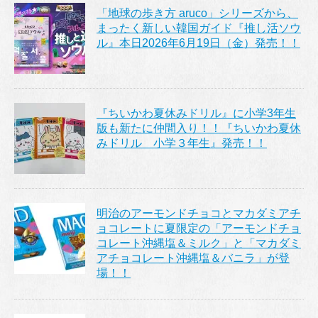
「地球の歩き方 aruco」シリーズから、
まったく新しい韓国ガイド『推し活ソウ
ル』本日2026年6月19日（金）発売！！
『ちいかわ夏休みドリル』に小学3年生
版も新たに仲間入り！！『ちいかわ夏休
みドリル 小学３年生』発売！！
明治のアーモンドチョコとマカダミアチ
ョコレートに夏限定の「アーモンドチョ
コレート沖縄塩＆ミルク」と「マカダミ
アチョコレート沖縄塩＆バニラ」が登
場！！