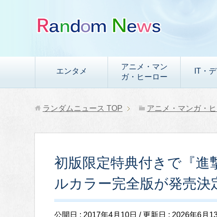
アニメ・マン
エンタメ
IT・
ガ・ヒーロー
ランダムニュース
TOP
アニメ・マンガ・ヒ
初版限定特典付きで『進
ルカラー完全版が発売決
公開日 :
2017年4月10日
/ 更新日 :
2026年6月1