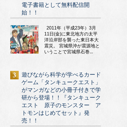
電子書籍として無料配信開
始！！
2011年（平成23年）3月
11日(金)に東北地方の太平
洋沿岸部を襲った東日本大
震災。 宮城県沖が震源地と
いうことで宮城県石巻...
遊びながら科学が学べるカード
ゲーム「タンキュークエスト」
がマンガなどの小冊子付きで学
研から登場！！『タンキューク
エスト 原子のモンスター ア
トモンはじめてセット』発
売！！