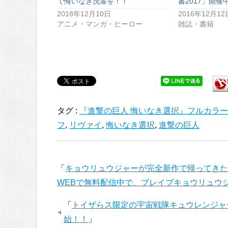
で悔いなき洗濯を！！
書2017」開催
2018年12月10日
2016年12月12
アニメ・マンガ・ヒーロー
雑誌・書籍
タグ :
『進撃の巨人 悔いなき選択』フルカラ
フ
,
リヴァイ
,
悔いなき選択
,
進撃の巨人
「
キョウリュウジャーが完全新作で帰ってきた
WEBで無料配信中で、ブレイブキョウリュウ
「
トイザらス限定の宇宙戦隊キュウレンジャ
始！！
」