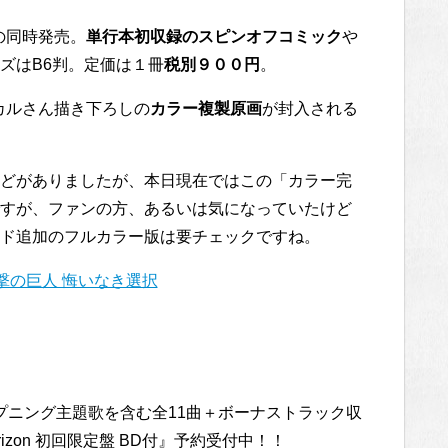
の同時発売。
単行本初収録のスピンオフコミック
や
ズはB6判。定価は１冊
税別９００円
。
ヒカルさん描き下ろしの
カラー複製原画
が封入される
どがありましたが、本日現在ではこの「カラー完
すが、ファンの方、あるいは気になっていたけど
ド追加のフルカラー版は要チェックですね。
撃の巨人 悔いなき選択
のオープニング主題歌を含む全11曲＋ボーナストラック収
orizon 初回限定盤 BD付』予約受付中！！