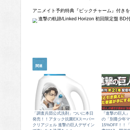
アニメイト予約特典『ピックチャーム』付きを
進撃の軌跡/Linked Horizon 初回限定盤 BD
関連
「調査兵団公式洗剤」ついに本日
『進撃の巨人』
発売！！アタック抗菌EXスーパー
の「別冊少年マ
クリアジェル 進撃の巨人デザイン
15%OFF！！「