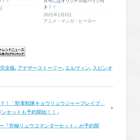
中！！
月号にはオリジナル缶バッジ付
き！！
日
2021年1月5日
アニメ・マンガ・ヒーロー
ー完全版
,
アナザーストーリー
,
エルヴィン
,
スピンオ
？！「獣電戦隊キョウリュウジャーブレイブ」
ジンセットも予約開始！！
」
ー『究極リュウコマンダーセット』が予約開