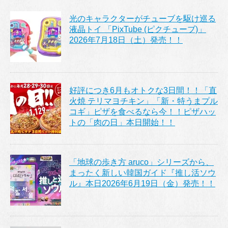
光のキャラクターがチューブを駆け巡る
液晶トイ 「PixTube (ピクチューブ)」
2026年7月18日（土）発売！！
好評につき6月もオトクな3日間！！「直
火焼 テリマヨチキン」「新・特うまプル
コギ」ピザを食べるなら今！！ピザハッ
トの「肉の日」本日開始！！
「地球の歩き方 aruco」シリーズから、
まったく新しい韓国ガイド『推し活ソウ
ル』本日2026年6月19日（金）発売！！