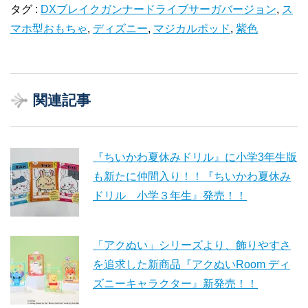
タグ :
DXブレイクガンナードライブサーガバージョン
,
ス
マホ型おもちゃ
,
ディズニー
,
マジカルポッド
,
紫色
関連記事
『ちいかわ夏休みドリル』に小学3年生版
も新たに仲間入り！！『ちいかわ夏休み
ドリル 小学３年生』発売！！
「アクぬい」シリーズより、飾りやすさ
を追求した新商品『アクぬいRoom ディ
ズニーキャラクター』新発売！！