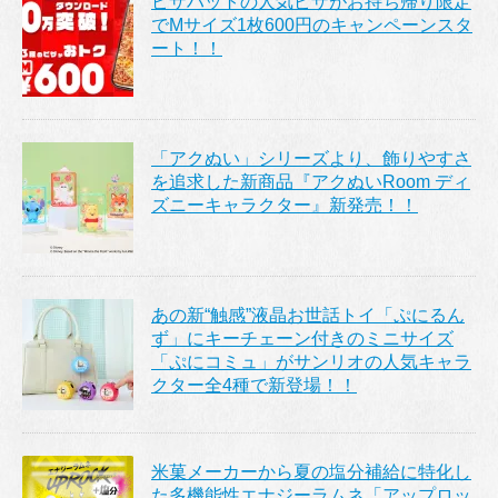
ピザハットの人気ピザがお持ち帰り限定
でMサイズ1枚600円のキャンペーンスタ
ート！！
「アクぬい」シリーズより、飾りやすさ
を追求した新商品『アクぬいRoom ディ
ズニーキャラクター』新発売！！
あの新“触感”液晶お世話トイ「ぷにるん
ず」にキーチェーン付きのミニサイズ
「ぷにコミュ」がサンリオの人気キャラ
クター全4種で新登場！！
米菓メーカーから夏の塩分補給に特化し
た多機能性エナジーラムネ「アップロッ