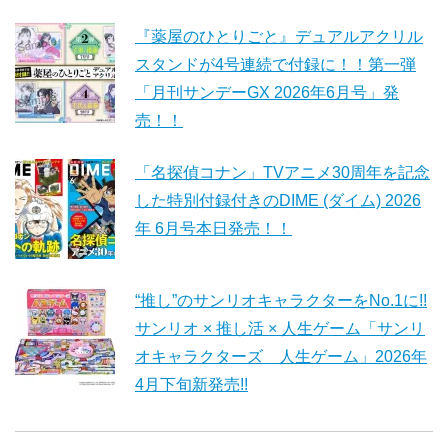
『薬屋のひとりごと』デュアルアクリル
スタンドが4号連続で付録に！！第一弾
「月刊サンデーGX 2026年6月号」発
売！！
「名探偵コナン」TVアニメ30周年を記念
した特別付録付きのDIME (ダイム) 2026
年 6月号本日発売！！
“推し”のサンリオキャラクターをNo.1に!!
サンリオ × 推し活 × 人生ゲーム「サンリ
オキャラクターズ 人生ゲーム」2026年
4月下旬新発売!!