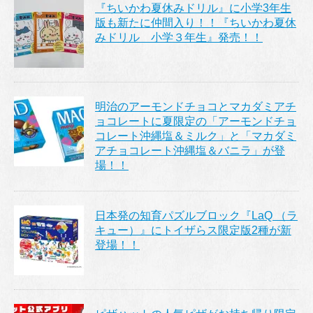
『ちいかわ夏休みドリル』に小学3年生
版も新たに仲間入り！！『ちいかわ夏休
みドリル 小学３年生』発売！！
明治のアーモンドチョコとマカダミアチ
ョコレートに夏限定の「アーモンドチョ
コレート沖縄塩＆ミルク」と「マカダミ
アチョコレート沖縄塩＆バニラ」が登
場！！
日本発の知育パズルブロック『LaQ （ラ
キュー）』にトイザらス限定版2種が新
登場！！