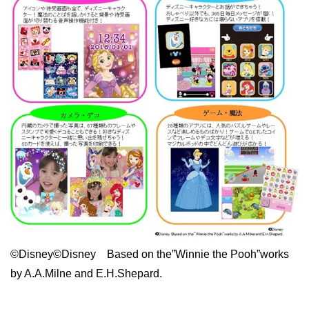
©Disney©Disney Based on the”Winnie the Pooh”works
by A.A.Milne and E.H.Shepard.