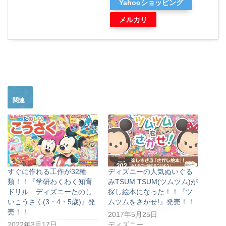
Yahooショッピング
メルカリ
関連
すぐに作れる工作が32種
ディズニーの人気ぬいぐる
類！！『学研わくわく知育
みTSUM TSUM(ツムツム)が
ドリル ディズニーたのし
探し絵本になった！！『ツ
いこうさく(3・4・5歳)』発
ムツムをさがせ!』発売！！
売！！
2017年5月25日
2022年3月17日
ディズニー