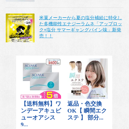
米菓メーカーから夏の塩分補給に特化し
た多機能性エナジーラムネ「アップロッ
ク+塩分 サマーギャングパイン味」新発
売！！