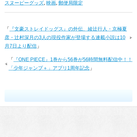
スヌーピーグッズ
,
映画
,
郵便局限定
「
『文豪ストレイドッグス』の外伝、綾辻行人・京極夏
彦・辻村深月の3人の現役作家が登場する連載小説は10
月7日より配信
」
「
『ONE PIECE』1巻から56巻が56時間無料配信中！！
「少年ジャンプ＋」アプリ1周年記念
」