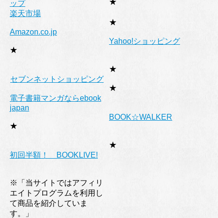
★
ップ
楽天市場
★
Amazon.co.jp
Yahoo!ショッピング
★
★
セブンネットショッピング
★
電子書籍マンガならebook
japan
BOOK☆WALKER
★
★
初回半額！ BOOKLIVE!
※「当サイトではアフィリ
エイトプログラムを利用し
て商品を紹介していま
す。」