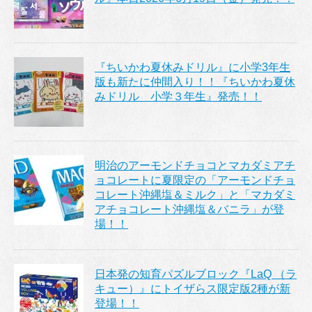
『ちいかわ夏休みドリル』に小学3年生
版も新たに仲間入り！！『ちいかわ夏休
みドリル 小学３年生』発売！！
明治のアーモンドチョコとマカダミアチ
ョコレートに夏限定の「アーモンドチョ
コレート沖縄塩＆ミルク」と「マカダミ
アチョコレート沖縄塩＆バニラ」が登
場！！
日本発の知育パズルブロック『LaQ （ラ
キュー）』にトイザらス限定版2種が新
登場！！