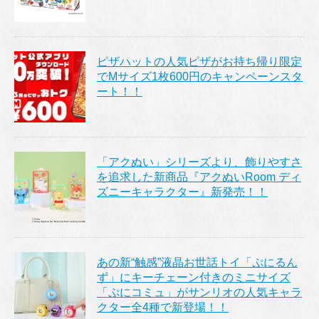
ピザハットの人気ピザがお持ち帰り限定
でMサイズ1枚600円のキャンペーンスタ
ート！！
「アクぬい」シリーズより、飾りやすさ
を追求した新商品『アクぬいRoom ディ
ズニーキャラクター』新発売！！
あの新“触感”液晶お世話トイ「ぷにるん
ず」にキーチェーン付きのミニサイズ
「ぷにコミュ」がサンリオの人気キャラ
クター全4種で新登場！！