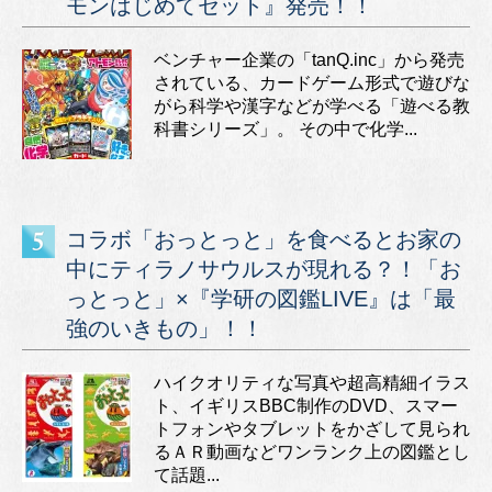
モンはじめてセット』発売！！
ベンチャー企業の「tanQ.inc」から発売
されている、カードゲーム形式で遊びな
がら科学や漢字などが学べる「遊べる教
科書シリーズ」。 その中で化学...
コラボ「おっとっと」を食べるとお家の
中にティラノサウルスが現れる？！「お
っとっと」×『学研の図鑑LIVE』は「最
強のいきもの」！！
ハイクオリティな写真や超高精細イラス
ト、イギリスBBC制作のDVD、スマー
トフォンやタブレットをかざして見られ
るＡＲ動画などワンランク上の図鑑とし
て話題...