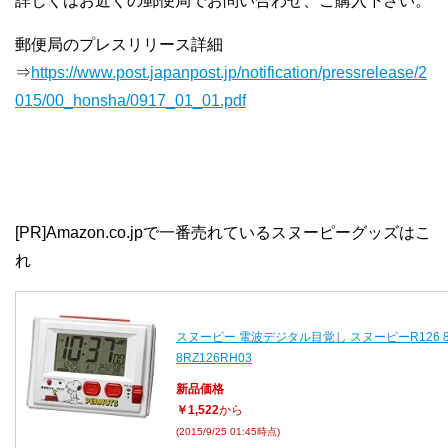
詳しくはお近くの郵便局でお問い合わせ、ご購入下さい。
郵便局のプレスリリース詳細
⇒
https://www.post.japanpost.jp/notification/pressrelease/2
015/00_honsha/0917_01_01.pdf
[PR]Amazon.co.jpで一番売れているスヌーピーグッズはこ
れ
スヌーピー 電波デジタル目覚し スヌーピーR126 8R
8RZ126RH03
新品価格
￥1,522
から
(2015/9/25 01:45時点)