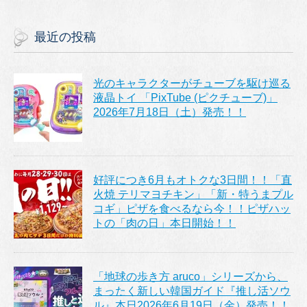
最近の投稿
光のキャラクターがチューブを駆け巡る
液晶トイ 「PixTube (ピクチューブ)」
2026年7月18日（土）発売！！
好評につき6月もオトクな3日間！！「直
火焼 テリマヨチキン」「新・特うまプル
コギ」ピザを食べるなら今！！ピザハッ
トの「肉の日」本日開始！！
「地球の歩き方 aruco」シリーズから、
まったく新しい韓国ガイド『推し活ソウ
ル』本日2026年6月19日（金）発売！！