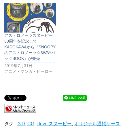
アストロノーツスヌーピー
50周年を記念して
KADOKAWAから『SNOOPY
のアストロノーツ☆3WAYバ
ッグBOOK』が発売！！
2019年7月31日
アニメ・マンガ・ヒーロー
タグ :
３D
,
CG
,
i love スヌーピー
,
オリジナル通帳ケース
,