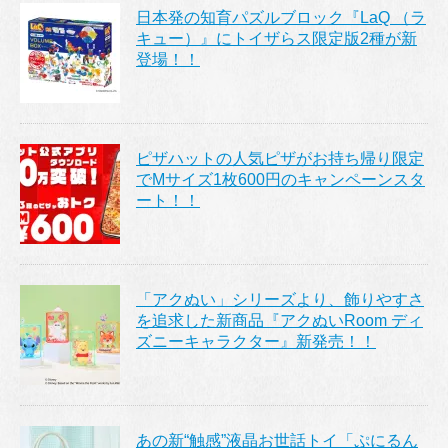
日本発の知育パズルブロック『LaQ （ラ
キュー）』にトイザらス限定版2種が新
登場！！
ピザハットの人気ピザがお持ち帰り限定
でMサイズ1枚600円のキャンペーンスタ
ート！！
「アクぬい」シリーズより、飾りやすさ
を追求した新商品『アクぬいRoom ディ
ズニーキャラクター』新発売！！
あの新“触感”液晶お世話トイ「ぷにるん