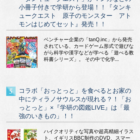
小冊子付きで学研から登場！！『タンキ
ュークエスト 原子のモンスター アト
モンはじめてセット』発売！！
ベンチャー企業の「tanQ.inc」から発売
されている、カードゲーム形式で遊びな
がら科学や漢字などが学べる「遊べる教
科書シリーズ」。 その中で化学...
コラボ「おっとっと」を食べるとお家の
中にティラノサウルスが現れる？！「お
っとっと」×『学研の図鑑LIVE』は「最
強のいきもの」！！
ハイクオリティな写真や超高精細イラス
ト、イギリスBBC制作のDVD、スマー