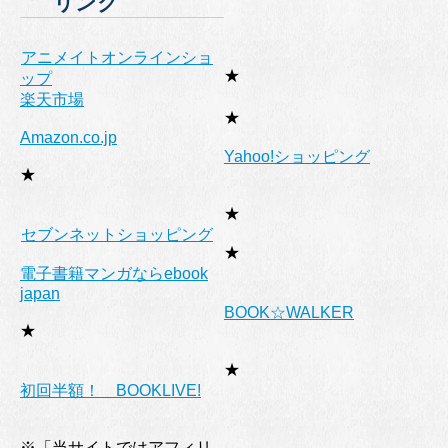
リンク
ー
アニメイトオンラインショ
★
ップ
楽天市場
★
Amazon.co.jp
Yahoo!ショッピング
★
★
セブンネットショッピング
★
電子書籍マンガならebook
japan
BOOK☆WALKER
★
★
初回半額！ BOOKLIVE!
※「当サイトではアフィリ