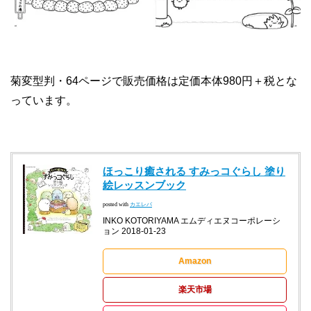
菊変型判・64ページで販売価格は定価本体980円＋税とな
っています。
ほっこり癒される すみっコぐらし 塗り
絵レッスンブック
posted with
カエレバ
INKO KOTORIYAMA エムディエヌコーポレーシ
ョン 2018-01-23
Amazon
楽天市場