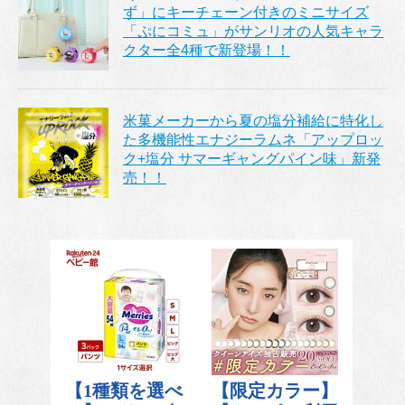
ず」にキーチェーン付きのミニサイズ
「ぷにコミュ」がサンリオの人気キャラ
クター全4種で新登場！！
米菓メーカーから夏の塩分補給に特化し
た多機能性エナジーラムネ「アップロッ
ク+塩分 サマーギャングパイン味」新発
売！！