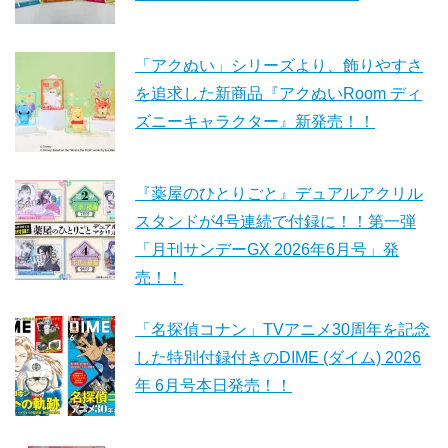
「アクぬい」シリーズより、飾りやすさ
を追求した新商品『アクぬいRoom ディ
ズニーキャラクター』新発売！！
『薬屋のひとりごと』デュアルアクリル
スタンドが4号連続で付録に！！第一弾
「月刊サンデーGX 2026年6月号」発
売！！
「名探偵コナン」TVアニメ30周年を記念
した特別付録付きのDIME (ダイム) 2026
年 6月号本日発売！！