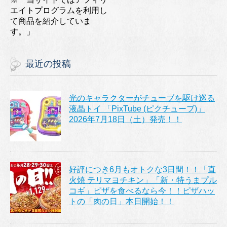
エイトプログラムを利用し
て商品を紹介していま
す。」
最近の投稿
光のキャラクターがチューブを駆け巡る
液晶トイ 「PixTube (ピクチューブ)」
2026年7月18日（土）発売！！
好評につき6月もオトクな3日間！！「直
火焼 テリマヨチキン」「新・特うまプル
コギ」ピザを食べるなら今！！ピザハッ
トの「肉の日」本日開始！！