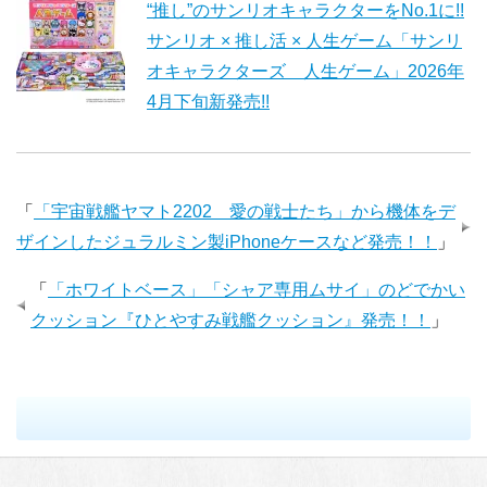
“推し”のサンリオキャラクターをNo.1に!!
サンリオ × 推し活 × 人生ゲーム「サンリ
オキャラクターズ 人生ゲーム」2026年
4月下旬新発売!!
「
「宇宙戦艦ヤマト2202 愛の戦士たち」から機体をデ
ザインしたジュラルミン製iPhoneケースなど発売！！
」
「
「ホワイトベース」「シャア専用ムサイ」のどでかい
クッション『ひとやすみ戦艦クッション』発売！！
」