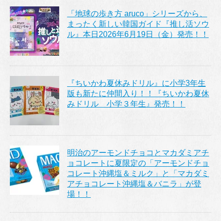
「地球の歩き方 aruco」シリーズから、
まったく新しい韓国ガイド『推し活ソウ
ル』本日2026年6月19日（金）発売！！
『ちいかわ夏休みドリル』に小学3年生
版も新たに仲間入り！！『ちいかわ夏休
みドリル 小学３年生』発売！！
明治のアーモンドチョコとマカダミアチ
ョコレートに夏限定の「アーモンドチョ
コレート沖縄塩＆ミルク」と「マカダミ
アチョコレート沖縄塩＆バニラ」が登
場！！