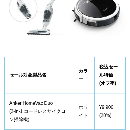
税込セー
カラ
セール対象製品名
ル特価
ー
(オフ率)
Anker HomeVac Duo
ホワ
¥9,900
(2-in-1 コードレスサイクロ
イト
(28%)
ン掃除機)