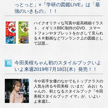
っとっと」×『学研の図鑑LIVE』は「最
強のいきもの」！！
ハイクオリティな写真や超高精細イラス
ト、イギリスBBC制作のDVD、スマー
トフォンやタブレットをかざして見られ
るＡＲ動画などワンランク上の図鑑とし
て話題...
今田美桜ちゃん初のスタイルブックいよ
いよ来週2019年7月18日(木）発売！！
今や若手女優のなかでもトップクラスの
人気を誇る今田美桜（いまだ みお）ち
ゃんの、初となるスタイルブック『今田
美桜スタイルブック イマ』が、いよい
よ来週2...