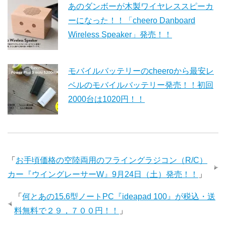
あのダンボーが木製ワイヤレススピーカ
ーになった！！「cheero Danboard
Wireless Speaker」発売！！
モバイルバッテリーのcheeroから最安レ
ベルのモバイルバッテリー発売！！初回
2000台は1020円！！
「
お手頃価格の空陸両用のフライングラジコン（R/C）
カー『ウイングレーサーW』9月24日（土）発売！！
」
「
何とあの15.6型ノートPC『ideapad 100』が税込・送
料無料で２９，７００円！！
」