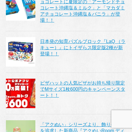
ョコレートに夏限定の「アーモンドチョ
コレート沖縄塩＆ミルク」と「マカダミ
アチョコレート沖縄塩＆バニラ」が登
場！！
日本発の知育パズルブロック『LaQ （ラ
キュー）』にトイザらス限定版2種が新
登場！！
ピザハットの人気ピザがお持ち帰り限定
でMサイズ1枚600円のキャンペーンスタ
ート！！
「アクぬい」シリーズより、飾りやすさ
を追求した新商品『アクぬいRoom ディ