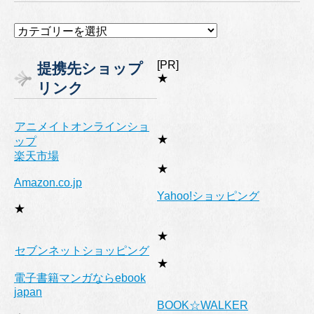
カ
テ
ゴ
[PR]
提携先ショップ
リ
★
リンク
ー
アニメイトオンラインショ
★
ップ
楽天市場
★
Amazon.co.jp
Yahoo!ショッピング
★
★
セブンネットショッピング
★
電子書籍マンガならebook
japan
BOOK☆WALKER