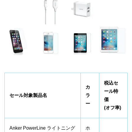
税込セ
カ
ール特
セール対象製品名
ラ
価
ー
(オフ率)
Anker PowerLine ライトニング
ホ