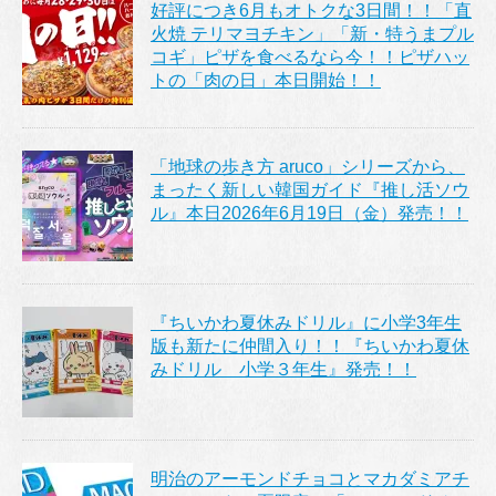
好評につき6月もオトクな3日間！！「直
火焼 テリマヨチキン」「新・特うまプル
コギ」ピザを食べるなら今！！ピザハッ
トの「肉の日」本日開始！！
「地球の歩き方 aruco」シリーズから、
まったく新しい韓国ガイド『推し活ソウ
ル』本日2026年6月19日（金）発売！！
『ちいかわ夏休みドリル』に小学3年生
版も新たに仲間入り！！『ちいかわ夏休
みドリル 小学３年生』発売！！
明治のアーモンドチョコとマカダミアチ