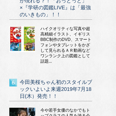
が現れる？！「おっとっと」
×『学研の図鑑LIVE』は「最強
のいきもの」！！
ハイクオリティな写真や超
高精細イラスト、イギリス
BBC制作のDVD、スマート
フォンやタブレットをかざ
して見られるＡＲ動画など
ワンランク上の図鑑として
話題...
今田美桜ちゃん初のスタイルブ
ックいよいよ来週2019年7月18
日(木）発売！！
今や若手女優のなかでもト
ップクラスの人気を誇る今