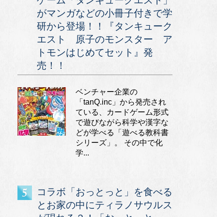
ゲーム「タンキュークエスト」
がマンガなどの小冊子付きで学
研から登場！！『タンキューク
エスト 原子のモンスター ア
トモンはじめてセット』発
売！！
ベンチャー企業の
「tanQ.inc」から発売され
ている、カードゲーム形式
で遊びながら科学や漢字な
どが学べる「遊べる教科書
シリーズ」。 その中で化
学...
コラボ「おっとっと」を食べる
とお家の中にティラノサウルス