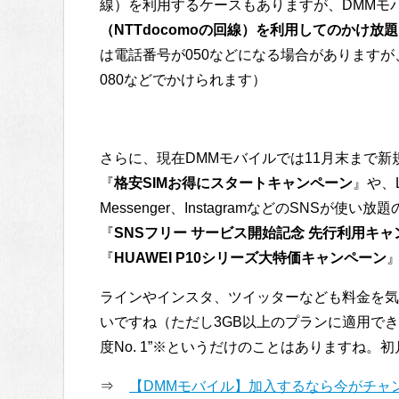
線）を利用するケースもありますが、DMMモ
（NTTdocomoの回線）を利用してのかけ放題
は電話番号が050などになる場合がありますが
080などでかけられます）
さらに、現在DMMモバイルでは11月末まで新規
『
格安SIMお得にスタートキャンペーン
』や、LI
Messenger、InstagramなどのSNSが
『
SNSフリー サービス開始記念 先行利用キャ
『
HUAWEI P10シリーズ大特価キャンペーン
ラインやインスタ、ツイッターなども料金を気
いですね（ただし3GB以上のプランに適用でき
度No. 1”※というだけのことはありますね
⇒
【DMMモバイル】加入するなら今がチャ