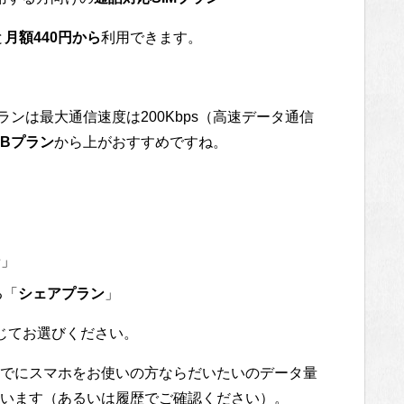
と
月額440円から
利用できます。
ンは最大通信速度は200Kbps（高速データ通信
GBプラン
から上がおすすめですね。
ン
」
る「
シェアプラン
」
じてお選びください。
でにスマホをお使いの方ならだいたいのデータ量
います（あるいは履歴でご確認ください）。