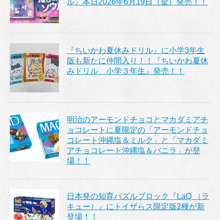
ル』本日2026年6月19日（金）発売！！
『ちいかわ夏休みドリル』に小学3年生
版も新たに仲間入り！！『ちいかわ夏休
みドリル 小学３年生』発売！！
明治のアーモンドチョコとマカダミアチ
ョコレートに夏限定の「アーモンドチョ
コレート沖縄塩＆ミルク」と「マカダミ
アチョコレート沖縄塩＆バニラ」が登
場！！
日本発の知育パズルブロック『LaQ （ラ
キュー）』にトイザらス限定版2種が新
登場！！