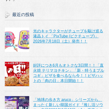
最近の投稿
光のキャラクターがチューブを駆け巡る
液晶トイ 「PixTube (ピクチューブ)」
2026年7月18日（土）発売！！
好評につき6月もオトクな3日間！！「直
火焼 テリマヨチキン」「新・特うまプル
コギ」ピザを食べるなら今！！ピザハッ
トの「肉の日」本日開始！！
「地球の歩き方 aruco」シリーズから、
まったく新しい韓国ガイド『推し活ソウ