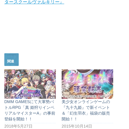
タースクールヴァルキリー』
関連
DMM GAMESにて大軍勢バ
美少女オンラインゲームの
トルRPG「真 姫狩りインペ
『九十九姫』で新イベント
リアルマイスターA」の事前
＆「幻生羽衣」福袋の販売
登録を開始！！
開始！！
2018年5月27日
2015年10月14日