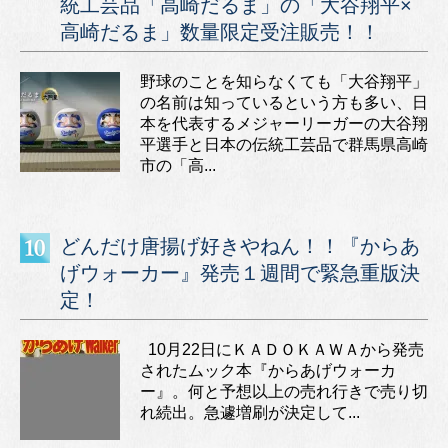
統工芸品「高崎だるま」の「大谷翔平×
高崎だるま」数量限定受注販売！！
野球のことを知らなくても「大谷翔平」
の名前は知っているという方も多い、日
本を代表するメジャーリーガーの大谷翔
平選手と日本の伝統工芸品で群馬県高崎
市の「高...
どんだけ唐揚げ好きやねん！！『からあ
げウォーカー』発売１週間で緊急重版決
定！
10月22日にＫＡＤＯＫＡＷＡから発売
されたムック本『からあげウォーカ
ー』。何と予想以上の売れ行きで売り切
れ続出。急遽増刷が決定して...