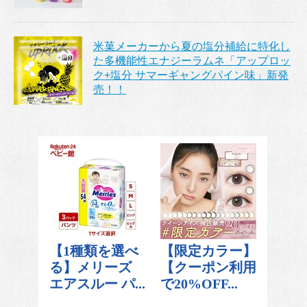
米菓メーカーから夏の塩分補給に特化し
た多機能性エナジーラムネ「アップロッ
ク+塩分 サマーギャングパイン味」新発
売！！