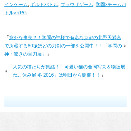
インゲーム
,
ギルドバトル
,
ブラウザゲーム
,
学園×チームバ
トル×RPG
「
意外な事実？！学問の神様で有名な京都の北野天満宮
で所蔵する80振ほどの刀剣の一部を公開中！！「学問の
神・驚きの宝刀展」
」
「
人気の猫たちが集結！！可愛い猫の合同写真＆物販展
「ねこ休み展 冬 2016」は明日から開催！！
」