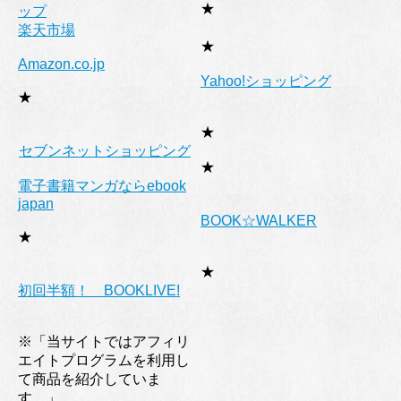
★
ップ
楽天市場
★
Amazon.co.jp
Yahoo!ショッピング
★
★
セブンネットショッピング
★
電子書籍マンガならebook
japan
BOOK☆WALKER
★
★
初回半額！ BOOKLIVE!
※「当サイトではアフィリ
エイトプログラムを利用し
て商品を紹介していま
す。」