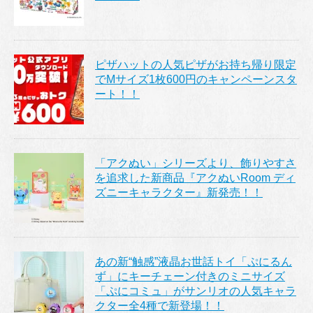
ピザハットの人気ピザがお持ち帰り限定
でMサイズ1枚600円のキャンペーンスタ
ート！！
「アクぬい」シリーズより、飾りやすさ
を追求した新商品『アクぬいRoom ディ
ズニーキャラクター』新発売！！
あの新“触感”液晶お世話トイ「ぷにるん
ず」にキーチェーン付きのミニサイズ
「ぷにコミュ」がサンリオの人気キャラ
クター全4種で新登場！！