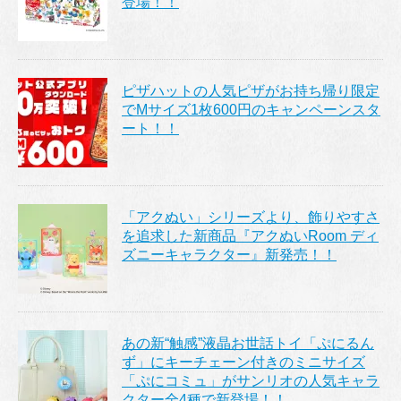
登場！！
ピザハットの人気ピザがお持ち帰り限定
でMサイズ1枚600円のキャンペーンスタ
ート！！
「アクぬい」シリーズより、飾りやすさ
を追求した新商品『アクぬいRoom ディ
ズニーキャラクター』新発売！！
あの新“触感”液晶お世話トイ「ぷにるん
ず」にキーチェーン付きのミニサイズ
「ぷにコミュ」がサンリオの人気キャラ
クター全4種で新登場！！