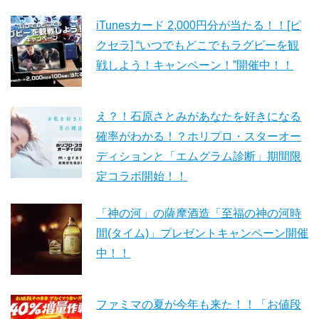
iTunesカード 2,000円分が当たる！！[ピ
クセラ] “いつでもどこでもラグビーを観
戦しよう！キャンペーン！”開催中！！
え？！石原さとみがあなたを好きになる
確率がわかる！？ホリプロ・スターオー
ディションと「エムグラム診断」期間限
定コラボ開始！！
「神の河」の薩摩酒造「至福の神の河時
間(タイム)」プレゼントキャンペーン開催
中！！
ファミマの夏が今年も来た！！「お値段