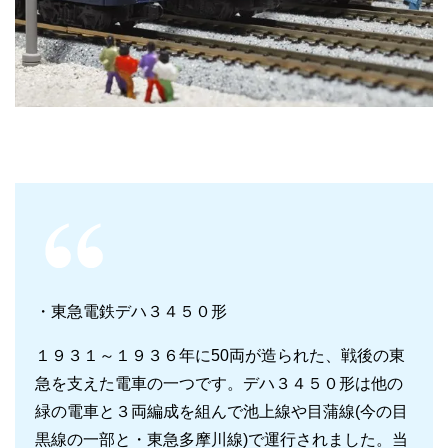
・東急電鉄デハ３４５０形
１９３１～１９３６年に50両が造られた、戦後の東
急を支えた電車の一つです。デハ３４５０形は他の
緑の電車と３両編成を組んで池上線や目蒲線(今の目
黒線の一部と・東急多摩川線)で運行されました。当