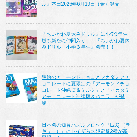
ル』本日2026年6月19日（金）発売！！
『ちいかわ夏休みドリル』に小学3年生
版も新たに仲間入り！！『ちいかわ夏休
みドリル 小学３年生』発売！！
明治のアーモンドチョコとマカダミアチ
ョコレートに夏限定の「アーモンドチョ
コレート沖縄塩＆ミルク」と「マカダミ
アチョコレート沖縄塩＆バニラ」が登
場！！
日本発の知育パズルブロック『LaQ （ラ
キュー）』にトイザらス限定版2種が新