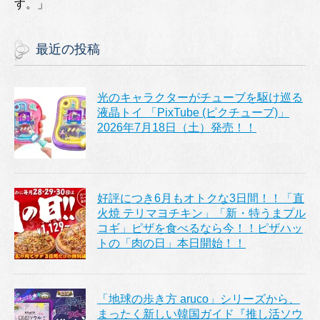
す。」
最近の投稿
光のキャラクターがチューブを駆け巡る
液晶トイ 「PixTube (ピクチューブ)」
2026年7月18日（土）発売！！
好評につき6月もオトクな3日間！！「直
火焼 テリマヨチキン」「新・特うまプル
コギ」ピザを食べるなら今！！ピザハッ
トの「肉の日」本日開始！！
「地球の歩き方 aruco」シリーズから、
まったく新しい韓国ガイド『推し活ソウ