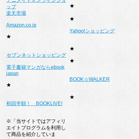
アニメイトオンラインショ
★
ップ
楽天市場
★
Amazon.co.jp
Yahoo!ショッピング
★
★
セブンネットショッピング
★
電子書籍マンガならebook
japan
BOOK☆WALKER
★
★
初回半額！ BOOKLIVE!
※「当サイトではアフィリ
エイトプログラムを利用し
て商品を紹介していま