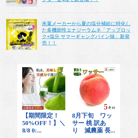
米菓メーカーから夏の塩分補給に特化し
た多機能性エナジーラムネ「アップロッ
ク+塩分 サマーギャングパイン味」新発
売！！