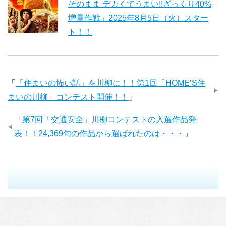
そのまま デカくてうまい!!ざっくり40%
増量作戦」2025年8月5日（火）スター
ト！！
「
「住まいの怖い話」を川柳に！！第1回「HOME’S住
まいの川柳」コンテスト開催！！
」
「
第7回「交通安全」川柳コンテストの入選作品発
表！！24,369句の作品から選ばれたのは・・・
」