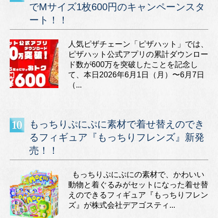
でMサイズ1枚600円のキャンペーンスタ
ート！！
人気ピザチェーン「ピザハット」では、
ピザハット公式アプリの累計ダウンロー
ド数が600万を突破したことを記念し
て、本日2026年6月1日（月）〜6月7日
（...
もっちりぷにぷに素材で着せ替えのでき
るフィギュア『もっちりフレンズ』新発
売！！
もっちりぷにぷにの素材で、かわいい
動物と着ぐるみがセットになった着せ替
えのできるフィギュア『もっちりフレン
ズ』が株式会社デアゴスティ...