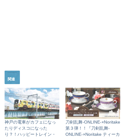
関連
神戸の電車がカフェになっ
刀剣乱舞-ONLINE-×Noritake
たりディスコになった
第３弾！！『刀剣乱舞-
り？！ハッピートレイン・
ONLINE-×Noritake ティーカ