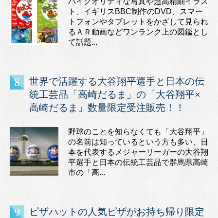
ハイクオリティな写真や超高精細イラス
ト、イギリスBBC制作のDVD、スマー
トフォンやタブレットをかざして見られ
るＡＲ動画などワンランク上の図鑑とし
て話題...
世界で活躍する大谷翔平選手と日本の伝
統工芸品「高崎だるま」の「大谷翔平×
高崎だるま」数量限定受注販売！！
野球のことを知らなくても「大谷翔平」
の名前は知っているという方も多い、日
本を代表するメジャーリーガーの大谷翔
平選手と日本の伝統工芸品で群馬県高崎
市の「高...
ピザハットの人気ピザがお持ち帰り限定