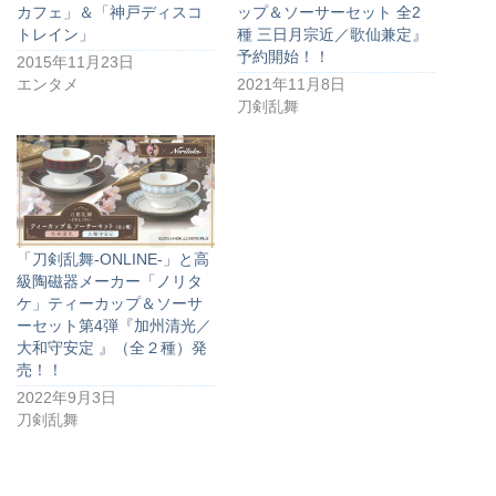
カフェ」＆「神戸ディスコ
ップ＆ソーサーセット 全2
トレイン」
種 三日月宗近／歌仙兼定』
予約開始！！
2015年11月23日
エンタメ
2021年11月8日
刀剣乱舞
「刀剣乱舞-ONLINE-」と高
級陶磁器メーカー「ノリタ
ケ」ティーカップ＆ソーサ
ーセット第4弾『加州清光／
大和守安定 』（全２種）発
売！！
2022年9月3日
刀剣乱舞