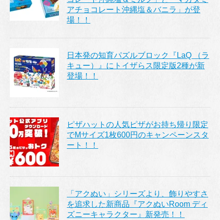
アチョコレート沖縄塩＆バニラ」が登
場！！
日本発の知育パズルブロック『LaQ （ラ
キュー）』にトイザらス限定版2種が新
登場！！
ピザハットの人気ピザがお持ち帰り限定
でMサイズ1枚600円のキャンペーンスタ
ート！！
「アクぬい」シリーズより、飾りやすさ
を追求した新商品『アクぬいRoom ディ
ズニーキャラクター』新発売！！