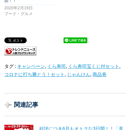
始！！
2020年2月19日
フード・グルメ
タグ :
キャンペーン
,
くら寿司
,
くら寿司宝くじ付セット
,
コロナに打ち勝とう！セット
,
じゃんけん
,
商品券
関連記事
好評につき6月もオトクな3日間！！「直