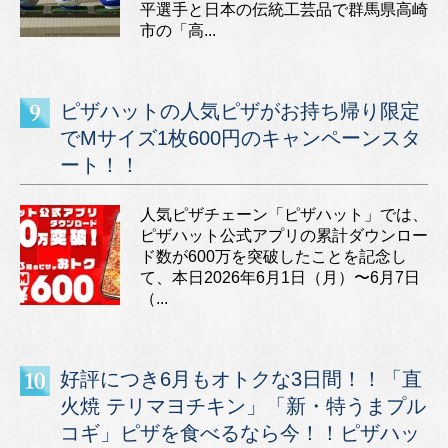
平選手と日本の伝統工芸品で群馬県高崎
市の「高...
ピザハットの人気ピザがお持ち帰り限定
でMサイズ1枚600円のキャンペーンスタ
ート！！
人気ピザチェーン「ピザハット」では、
ピザハット公式アプリの累計ダウンロー
ド数が600万を突破したことを記念し
て、本日2026年6月1日（月）〜6月7日
（...
好評につき6月もオトクな3日間！！「直
火焼 テリマヨチキン」「新・特うまプル
コギ」ピザを食べるなら今！！ピザハッ