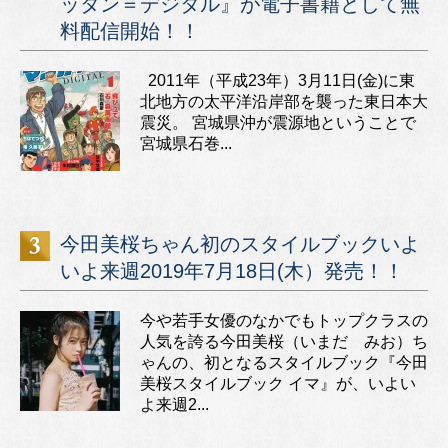
ッタン＝デジタル』が電子書籍として無
料配信開始！！
2011年（平成23年）3月11日(金)に東
北地方の太平洋沿岸部を襲った東日本大
震災。 宮城県沖が震源地ということで
宮城県石巻...
今田美桜ちゃん初のスタイルブックいよ
いよ来週2019年7月18日(木）発売！！
今や若手女優のなかでもトップクラスの
人気を誇る今田美桜（いまだ みお）ち
ゃんの、初となるスタイルブック『今田
美桜スタイルブック イマ』が、いよい
よ来週2...