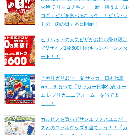
火焼 テリマヨチキン」「新・特うまプル
コギ」ピザを食べるなら今！！ピザハッ
トの「肉の日」本日開始！！
ピザハットの人気ピザがお持ち帰り限定
でMサイズ1枚600円のキャンペーンスタ
ート！！
「ガリガリ君ソーダ サッカー日本代表
ver.」を食べて「サッカー日本代表 ホー
ム レプリカユニフォーム」を当てよ
う！！
カルピスを買ってサンエックスユニバー
スとのコラボグッズを当てよう！！「カ