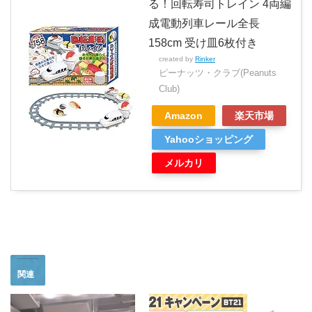
る！回転寿司トレイン 4両編
成電動列車レール全長
158cm 受け皿6枚付き
created by
Rinker
ピーナッツ・クラブ(Peanuts
Club)
Amazon
楽天市場
Yahooショッピング
メルカリ
関連