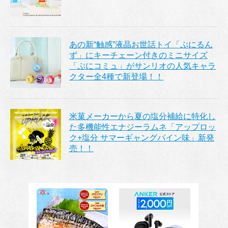
あの新“触感”液晶お世話トイ「ぷにるん
ず」にキーチェーン付きのミニサイズ
「ぷにコミュ」がサンリオの人気キャラ
クター全4種で新登場！！
米菓メーカーから夏の塩分補給に特化し
た多機能性エナジーラムネ「アップロッ
ク+塩分 サマーギャングパイン味」新発
売！！