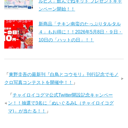
ルピス」飲んでねキット プレゼントキャ
ンペーン開始！！
新商品「チキン南蛮のたっぷりタルタル
４」もお得に！！2026年5月8日・９日・
10日の「ハットの日」！！
「
東野圭吾の最新刊『白鳥とコウモリ』刊行記念でモノ
クロ写真コンテストを開催中！！
」
「
チャイロイコグマ公式Twitter開設記念キャンペー
ン！！抽選で3名に「ぬいぐるみL（チャイロイコグ
マ)」が当たる！！
」