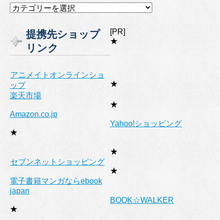
カ
テ
ゴ
[PR]
提携先ショップ
リ
★
リンク
ー
アニメイトオンラインショ
★
ップ
楽天市場
★
Amazon.co.jp
Yahoo!ショッピング
★
★
セブンネットショッピング
★
電子書籍マンガならebook
japan
BOOK☆WALKER
★