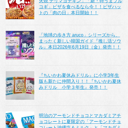
火焼 テリマヨチキン」「新・特うまプル
コギ」ピザを食べるなら今！！ピザハッ
トの「肉の日」本日開始！！
「地球の歩き方 aruco」シリーズから、
まったく新しい韓国ガイド『推し活ソウ
ル』本日2026年6月19日（金）発売！！
『ちいかわ夏休みドリル』に小学3年生
版も新たに仲間入り！！『ちいかわ夏休
みドリル 小学３年生』発売！！
明治のアーモンドチョコとマカダミアチ
ョコレートに夏限定の「アーモンドチョ
コレート沖縄塩＆ミルク」と「マカダミ