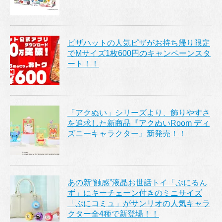
ピザハットの人気ピザがお持ち帰り限定
でMサイズ1枚600円のキャンペーンスタ
ート！！
「アクぬい」シリーズより、飾りやすさ
を追求した新商品『アクぬいRoom ディ
ズニーキャラクター』新発売！！
あの新“触感”液晶お世話トイ「ぷにるん
ず」にキーチェーン付きのミニサイズ
「ぷにコミュ」がサンリオの人気キャラ
クター全4種で新登場！！