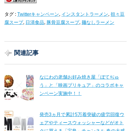
タグ :
Twitterキャンペーン
,
インスタントラーメン
,
担々豆
腐スープ
,
日清食品
,
豚骨豆腐スープ
,
麺なしラーメン
関連記事
なにわの老舗お好み焼き屋「ぼてぢゅ
う」と「映画プリキュア」のコラボキャ
ンペーン実施中！！
発売3ヵ月で累計5万着突破の疲労回復ウ
ェアやティースウォッシャーなどがオト
クに買える「宝島」チャンネル 春の大感