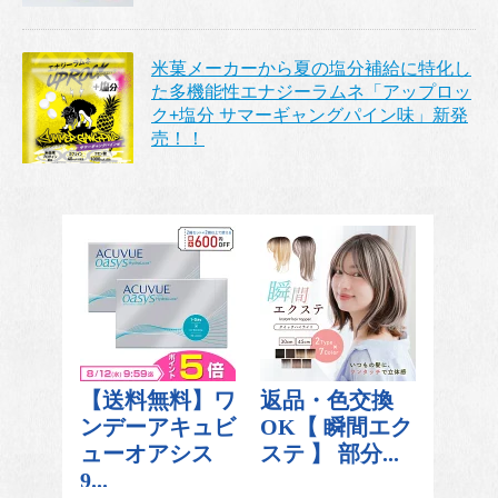
米菓メーカーから夏の塩分補給に特化し
た多機能性エナジーラムネ「アップロッ
ク+塩分 サマーギャングパイン味」新発
売！！