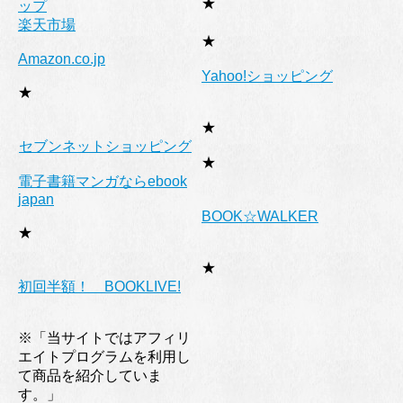
★
ップ
楽天市場
★
Amazon.co.jp
Yahoo!ショッピング
★
★
セブンネットショッピング
★
電子書籍マンガならebook
japan
BOOK☆WALKER
★
★
初回半額！ BOOKLIVE!
※「当サイトではアフィリ
エイトプログラムを利用し
て商品を紹介していま
す。」