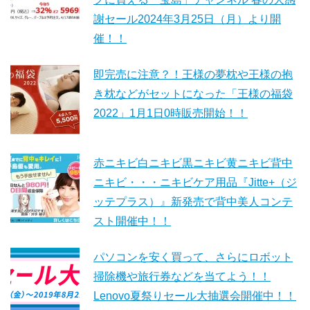
謝セール2024年3月25日（月）より開
催！！
即完売に注意？！王様の夢枕や王様の抱
き枕などがセットになった「王様の福袋
2022」1月1日0時販売開始！！
赤ニキビ白ニキビ黒ニキビ黄ニキビ背中
ニキビ・・・ニキビケア用品『Jitte+（ジ
ッテプラス）』新発売で背中美人コンテ
スト開催中！！
パソコンを安く買って、さらにロボット
掃除機や旅行券などを当てよう！！
Lenovo夏祭りセール大抽選会開催中！！