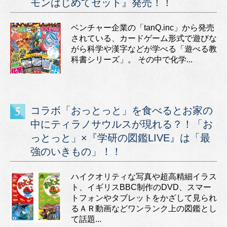
モンはじめてセット』発売！！
ベンチャー企業の「tanQ.inc」から発売
されている、カードゲーム形式で遊びな
がら科学や漢字などが学べる「遊べる教
科書シリーズ」。 その中で化学...
コラボ「おっとっと」を食べるとお家の
中にティラノサウルスが現れる？！「お
っとっと」×『学研の図鑑LIVE』は「最
強のいきもの」！！
ハイクオリティな写真や超高精細イラス
ト、イギリスBBC制作のDVD、スマー
トフォンやタブレットをかざして見られ
るＡＲ動画などワンランク上の図鑑とし
て話題...