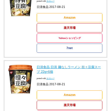
posted with
カエレバ
日清食品 2017-08-21
Amazon
楽天市場
Yahooショッピング
7net
日清食品 日清 麺なしラーメン 担々豆腐スー
プ 22g×6個
posted with
カエレバ
日清食品 2017-08-21
Amazon
楽天市場