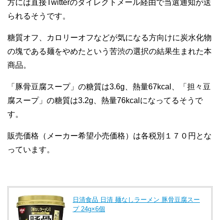
方には直接Twitterのダイレクトメール経由で当選通知が送
られるそうです。
糖質オフ、カロリーオフなどが気になる方向けに炭水化物
の塊である麺をやめたという苦渋の選択の結果生まれた本
商品。
「豚骨豆腐スープ」の糖質は3.6g、熱量67kcal、「担々豆
腐スープ」の糖質は3.2g、熱量76kcalになってるそうで
す。
販売価格（メーカー希望小売価格）は各税別１７０円とな
っています。
日清食品 日清 麺なしラーメン 豚骨豆腐スー
プ 24g×6個