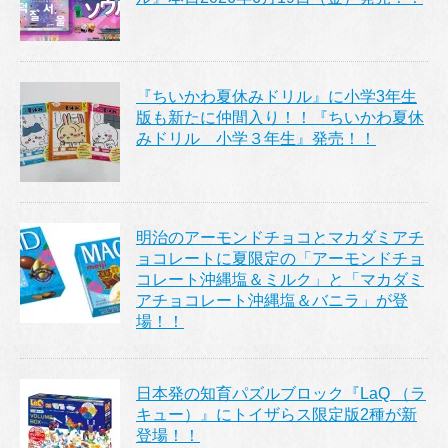
『ちいかわ夏休みドリル』に小学3年生
版も新たに仲間入り！！『ちいかわ夏休
みドリル 小学３年生』発売！！
明治のアーモンドチョコとマカダミアチ
ョコレートに夏限定の「アーモンドチョ
コレート沖縄塩＆ミルク」と「マカダミ
アチョコレート沖縄塩＆バニラ」が登
場！！
日本発の知育パズルブロック『LaQ （ラ
キュー）』にトイザらス限定版2種が新
登場！！