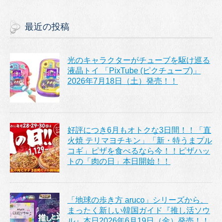
最近の投稿
光のキャラクターがチューブを駆け巡る
液晶トイ 「PixTube (ピクチューブ)」
2026年7月18日（土）発売！！
好評につき6月もオトクな3日間！！「直
火焼 テリマヨチキン」「新・特うまプル
コギ」ピザを食べるなら今！！ピザハッ
トの「肉の日」本日開始！！
「地球の歩き方 aruco」シリーズから、
まったく新しい韓国ガイド『推し活ソウ
ル』本日2026年6月19日（金）発売！！