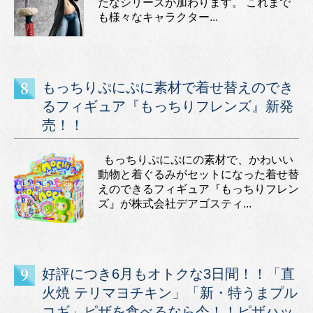
たなシリーズが加わります。 これまで
も様々なキャラクター...
もっちりぷにぷに素材で着せ替えのでき
るフィギュア『もっちりフレンズ』新発
売！！
もっちりぷにぷにの素材で、かわいい
動物と着ぐるみがセットになった着せ替
えのできるフィギュア『もっちりフレン
ズ』が株式会社デアゴスティ...
好評につき6月もオトクな3日間！！「直
火焼 テリマヨチキン」「新・特うまプル
コギ」ピザを食べるなら今！！ピザハッ