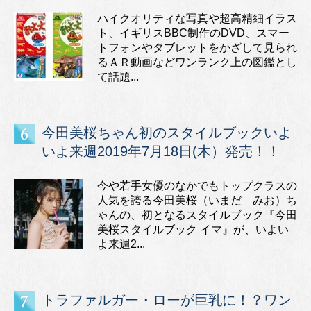
ハイクオリティな写真や超高精細イラス
ト、イギリスBBC制作のDVD、スマー
トフォンやタブレットをかざして見られ
るＡＲ動画などワンランク上の図鑑とし
て話題...
今田美桜ちゃん初のスタイルブックいよ
いよ来週2019年7月18日(木）発売！！
今や若手女優のなかでもトップクラスの
人気を誇る今田美桜（いまだ みお）ち
ゃんの、初となるスタイルブック『今田
美桜スタイルブック イマ』が、いよい
よ来週2...
トラファルガー・ローが巨乳に！？ワン