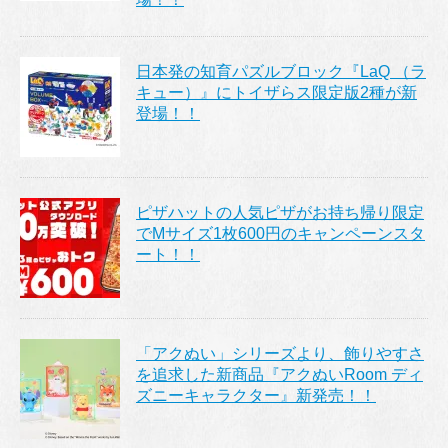
日本発の知育パズルブロック『LaQ （ラ
キュー）』にトイザらス限定版2種が新
登場！！
ピザハットの人気ピザがお持ち帰り限定
でMサイズ1枚600円のキャンペーンスタ
ート！！
「アクぬい」シリーズより、飾りやすさ
を追求した新商品『アクぬいRoom ディ
ズニーキャラクター』新発売！！