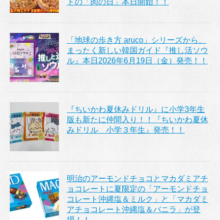
トの「肉の日」本日開始！！
「地球の歩き方 aruco」シリーズから、
まったく新しい韓国ガイド『推し活ソウ
ル』本日2026年6月19日（金）発売！！
『ちいかわ夏休みドリル』に小学3年生
版も新たに仲間入り！！『ちいかわ夏休
みドリル 小学３年生』発売！！
明治のアーモンドチョコとマカダミアチ
ョコレートに夏限定の「アーモンドチョ
コレート沖縄塩＆ミルク」と「マカダミ
アチョコレート沖縄塩＆バニラ」が登
場！！