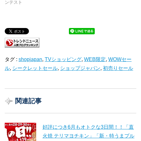
ンテスト
タグ :
shopjapan
,
TVショッピング
,
WEB限定
,
WOWセー
ル
,
シークレットセール
,
ショップジャパン
,
初売りセール
関連記事
好評につき6月もオトクな3日間！！「直
火焼 テリマヨチキン」「新・特うまプル