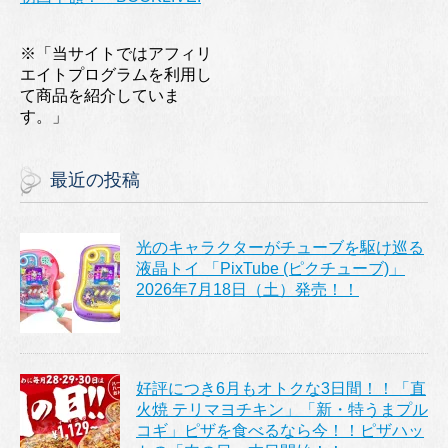
※「当サイトではアフィリ
エイトプログラムを利用し
て商品を紹介していま
す。」
最近の投稿
光のキャラクターがチューブを駆け巡る
液晶トイ 「PixTube (ピクチューブ)」
2026年7月18日（土）発売！！
好評につき6月もオトクな3日間！！「直
火焼 テリマヨチキン」「新・特うまプル
コギ」ピザを食べるなら今！！ピザハッ