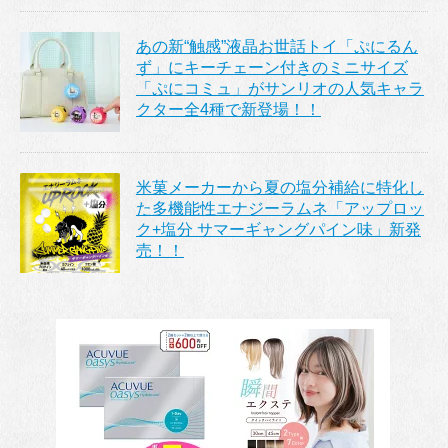
あの新“触感”液晶お世話トイ「ぷにるん
ず」にキーチェーン付きのミニサイズ
「ぷにコミュ」がサンリオの人気キャラ
クター全4種で新登場！！
米菓メーカーから夏の塩分補給に特化し
た多機能性エナジーラムネ「アップロッ
ク+塩分 サマーギャングパイン味」新発
売！！