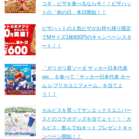
コギ」ピザを食べるなら今！！ピザハッ
トの「肉の日」本日開始！！
ピザハットの人気ピザがお持ち帰り限定
でMサイズ1枚600円のキャンペーンスタ
ート！！
「ガリガリ君ソーダ サッカー日本代表
ver.」を食べて「サッカー日本代表 ホー
ム レプリカユニフォーム」を当てよ
う！！
カルピスを買ってサンエックスユニバー
スとのコラボグッズを当てよう！！「カ
ルピス」飲んでねキット プレゼントキャ
ンペーン開始！！