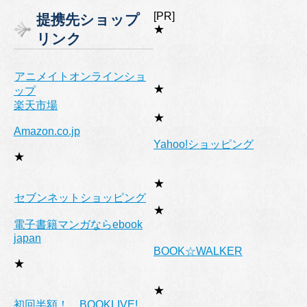
ゴ
[PR]
提携先ショップ
リ
★
リンク
ー
アニメイトオンラインショ
★
ップ
楽天市場
★
Amazon.co.jp
Yahoo!ショッピング
★
★
セブンネットショッピング
★
電子書籍マンガならebook
japan
BOOK☆WALKER
★
★
初回半額！ BOOKLIVE!