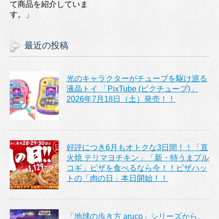
て商品を紹介していま
す。」
最近の投稿
光のキャラクターがチューブを駆け巡る
液晶トイ 「PixTube (ピクチューブ)」
2026年7月18日（土）発売！！
好評につき6月もオトクな3日間！！「直
火焼 テリマヨチキン」「新・特うまプル
コギ」ピザを食べるなら今！！ピザハッ
トの「肉の日」本日開始！！
「地球の歩き方 aruco」シリーズから、