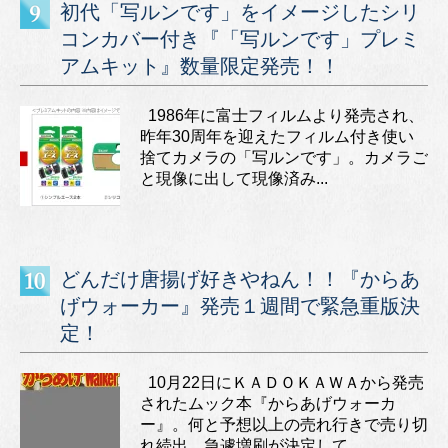
初代「写ルンです」をイメージしたシリ
コンカバー付き『「写ルンです」プレミ
アムキット』数量限定発売！！
1986年に富士フィルムより発売され、
昨年30周年を迎えたフィルム付き使い
捨てカメラの「写ルンです」。カメラご
と現像に出して現像済み...
どんだけ唐揚げ好きやねん！！『からあ
げウォーカー』発売１週間で緊急重版決
定！
10月22日にＫＡＤＯＫＡＷＡから発売
されたムック本『からあげウォーカ
ー』。何と予想以上の売れ行きで売り切
れ続出。急遽増刷が決定して...