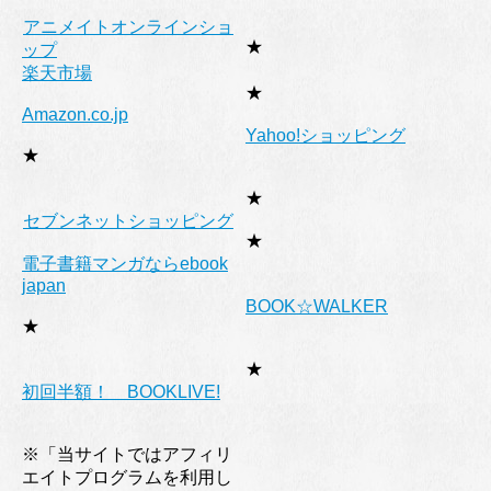
アニメイトオンラインショ
★
ップ
楽天市場
★
Amazon.co.jp
Yahoo!ショッピング
★
★
セブンネットショッピング
★
電子書籍マンガならebook
japan
BOOK☆WALKER
★
★
初回半額！ BOOKLIVE!
※「当サイトではアフィリ
エイトプログラムを利用し