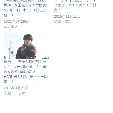
164回芥川賞受賞作『推し、
ルド』を耳で読む！オーデ
燃ゆ』が玉城ティナの朗読
ィオブック１１月１１日発
で6月17日 (木) より配信開
売！
始！！
2015年11月11日
2021年5月28日
雑誌・書籍
エンタメ
映画「世界から猫が消えた
なら」の公開と同じく主題
歌を歌う16歳の新人・
HARUHIも5月にデビュー決
定！！
2016年1月21日
映画・ドラマ