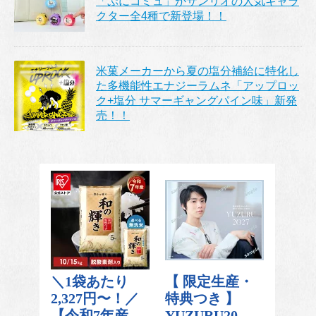
「ぷにコミュ」がサンリオの人気キャラ
クター全4種で新登場！！
米菓メーカーから夏の塩分補給に特化し
た多機能性エナジーラムネ「アップロッ
ク+塩分 サマーギャングパイン味」新発
売！！