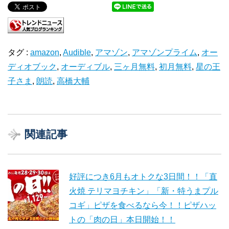
タグ :
amazon
,
Audible
,
アマゾン
,
アマゾンプライム
,
オー
ディオブック
,
オーディブル
,
三ヶ月無料
,
初月無料
,
星の王
子さま
,
朗読
,
高橋大輔
関連記事
好評につき6月もオトクな3日間！！「直
火焼 テリマヨチキン」「新・特うまプル
コギ」ピザを食べるなら今！！ピザハッ
トの「肉の日」本日開始！！