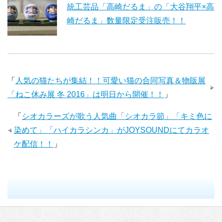
統工芸品「高崎だるま」の「大谷翔平×高
崎だるま」数量限定受注販売！！
「
人気の猫たちが集結！！可愛い猫の合同写真＆物販展
「ねこ休み展 冬 2016」は明日から開催！！
」
「
シオカラーズが歌う人気曲「シオカラ節」「キミ色に
染めて」「ハイカラシンカ」がJOYSOUNDにてカラオ
ケ配信！！
」