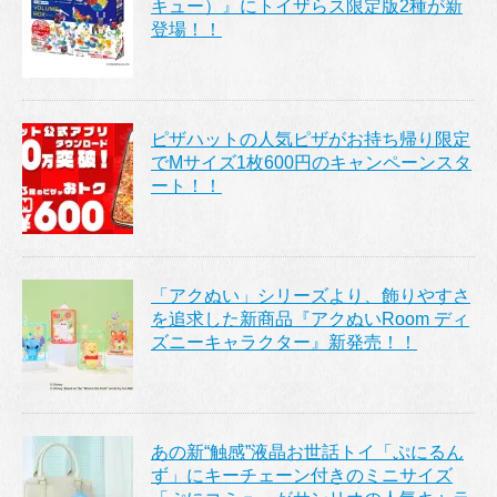
キュー）』にトイザらス限定版2種が新
登場！！
ピザハットの人気ピザがお持ち帰り限定
でMサイズ1枚600円のキャンペーンスタ
ート！！
「アクぬい」シリーズより、飾りやすさ
を追求した新商品『アクぬいRoom ディ
ズニーキャラクター』新発売！！
あの新“触感”液晶お世話トイ「ぷにるん
ず」にキーチェーン付きのミニサイズ