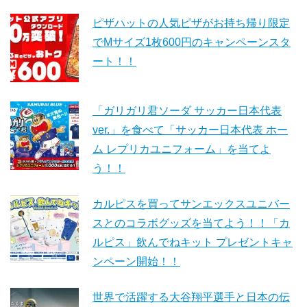
ピザハットの人気ピザがお持ち帰り限定
でMサイズ1枚600円のキャンペーンスタ
ート！！
「ガリガリ君ソーダ サッカー日本代表
ver.」を食べて「サッカー日本代表 ホー
ム レプリカユニフォーム」を当てよ
う！！
カルピスを買ってサンエックスユニバー
スとのコラボグッズを当てよう！！「カ
ルピス」飲んでねキット プレゼントキャ
ンペーン開始！！
世界で活躍する大谷翔平選手と日本の伝