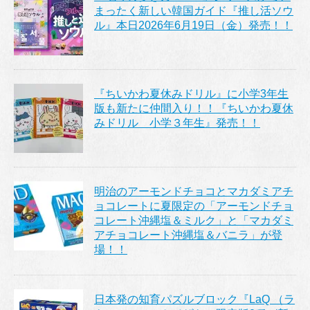
まったく新しい韓国ガイド『推し活ソウ
ル』本日2026年6月19日（金）発売！！
『ちいかわ夏休みドリル』に小学3年生
版も新たに仲間入り！！『ちいかわ夏休
みドリル 小学３年生』発売！！
明治のアーモンドチョコとマカダミアチ
ョコレートに夏限定の「アーモンドチョ
コレート沖縄塩＆ミルク」と「マカダミ
アチョコレート沖縄塩＆バニラ」が登
場！！
日本発の知育パズルブロック『LaQ （ラ