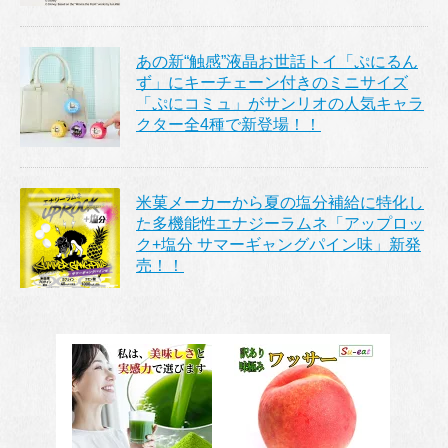
あの新“触感”液晶お世話トイ「ぷにるん
ず」にキーチェーン付きのミニサイズ
「ぷにコミュ」がサンリオの人気キャラ
クター全4種で新登場！！
米菓メーカーから夏の塩分補給に特化し
た多機能性エナジーラムネ「アップロッ
ク+塩分 サマーギャングパイン味」新発
売！！