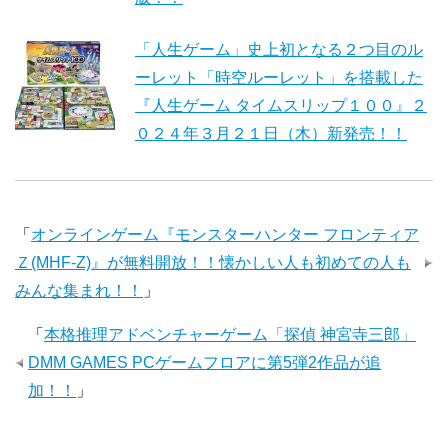
「人生ゲーム」史上初となる２つ目のル
ーレット「時空ルーレット」を搭載した
『人生ゲーム タイムスリップ１００』２
０２４年３月２１日（木）新発売！！
「
オンラインゲーム『モンスターハンター フロンティア
Ｚ(MHF-Z)』が無料開放！！懐かしい人も初めての人も
みんな集まれ！！
」
「
本格推理アドベンチャーゲーム「探偵 神宮寺三郎」
DMM GAMES PCゲームフロアに第5弾2作品が追
加！！
」