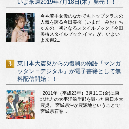
いよ来週2019年7月18日(木）発売！！
今や若手女優のなかでもトップクラスの
人気を誇る今田美桜（いまだ みお）ち
ゃんの、初となるスタイルブック『今田
美桜スタイルブック イマ』が、いよい
よ来週2...
東日本大震災からの復興の物語『マンガ
ッタン＝デジタル』が電子書籍として無
料配信開始！！
2011年（平成23年）3月11日(金)に東
北地方の太平洋沿岸部を襲った東日本大
震災。 宮城県沖が震源地ということで
宮城県石巻...