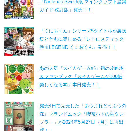
「Nintendo Switch版 マインクラフト建築
ガイド 改訂版」発売！！
「くにおくん」シリーズ5タイトルが裏技
集とともに楽しめる『レトロスティック
熱血LEGEND くにおくん』発売！！
あの人気『スイカゲームⓇ』初の攻略本
＆ファンブック『スイカゲームが100倍
楽しくなる本』本日発売！！
発売4日で完売した『あつまれどうぶつの
森』ブランドムック「喫茶ハトの巣タン
ブラー」が2024年5月27日（月）に再出
版！！