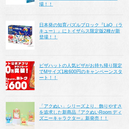
場！！
日本発の知育パズルブロック『LaQ （ラ
キュー）』にトイザらス限定版2種が新
登場！！
ピザハットの人気ピザがお持ち帰り限定
でMサイズ1枚600円のキャンペーンスタ
ート！！
「アクぬい」シリーズより、飾りやすさ
を追求した新商品『アクぬいRoom ディ
ズニーキャラクター』新発売！！