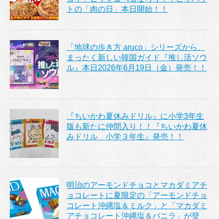
トの「肉の日」本日開始！！
「地球の歩き方 aruco」シリーズから、
まったく新しい韓国ガイド『推し活ソウ
ル』本日2026年6月19日（金）発売！！
『ちいかわ夏休みドリル』に小学3年生
版も新たに仲間入り！！『ちいかわ夏休
みドリル 小学３年生』発売！！
明治のアーモンドチョコとマカダミアチ
ョコレートに夏限定の「アーモンドチョ
コレート沖縄塩＆ミルク」と「マカダミ
アチョコレート沖縄塩＆バニラ」が登