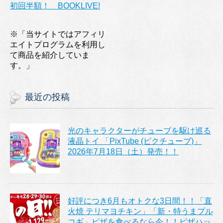
初回半額！ BOOKLIVE!
※「当サイトではアフィリ
エイトプログラムを利用し
て商品を紹介していま
す。」
最近の投稿
光のキャラクターがチューブを駆け巡る
液晶トイ 「PixTube (ピクチューブ)」
2026年7月18日（土）発売！！
好評につき6月もオトクな3日間！！「直
火焼 テリマヨチキン」「新・特うまプル
コギ」ピザを食べるなら今！！ピザハッ