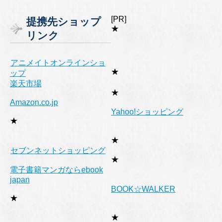
テ
ゴ
[PR]
提携先ショップ
リ
★
リンク
ー
アニメイトオンラインショ
★
ップ
楽天市場
★
Amazon.co.jp
Yahoo!ショッピング
★
★
セブンネットショッピング
★
電子書籍マンガならebook
japan
BOOK☆WALKER
★
★