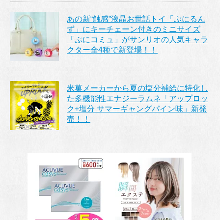
あの新“触感”液晶お世話トイ「ぷにるん
ず」にキーチェーン付きのミニサイズ
「ぷにコミュ」がサンリオの人気キャラ
クター全4種で新登場！！
米菓メーカーから夏の塩分補給に特化し
た多機能性エナジーラムネ「アップロッ
ク+塩分 サマーギャングパイン味」新発
売！！