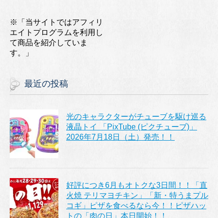
※「当サイトではアフィリ
エイトプログラムを利用し
て商品を紹介していま
す。」
最近の投稿
光のキャラクターがチューブを駆け巡る
液晶トイ 「PixTube (ピクチューブ)」
2026年7月18日（土）発売！！
好評につき6月もオトクな3日間！！「直
火焼 テリマヨチキン」「新・特うまプル
コギ」ピザを食べるなら今！！ピザハッ
トの「肉の日」本日開始！！