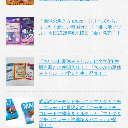
「地球の歩き方 aruco」シリーズから、
まったく新しい韓国ガイド『推し活ソウ
ル』本日2026年6月19日（金）発売！！
『ちいかわ夏休みドリル』に小学3年生
版も新たに仲間入り！！『ちいかわ夏休
みドリル 小学３年生』発売！！
明治のアーモンドチョコとマカダミアチ
ョコレートに夏限定の「アーモンドチョ
コレート沖縄塩＆ミルク」と「マカダミ
アチョコレート沖縄塩＆バニラ」が登
場！！