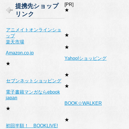
ゴ
[PR]
提携先ショップ
リ
★
リンク
ー
アニメイトオンラインショ
★
ップ
楽天市場
★
Amazon.co.jp
Yahoo!ショッピング
★
★
セブンネットショッピング
★
電子書籍マンガならebook
japan
BOOK☆WALKER
★
★
初回半額！ BOOKLIVE!