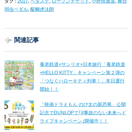
タグ :
2017
,
ペダステ
,
ローソンチケット
,
小野田坂道
,
舞台
弱虫ペダル
,
醍醐虎汰朗
関連記事
養老鉄道×サンリオ×日本旅行「養老鉄道
×HELLO KITTY」キャンペーン第２弾の
「つなぐハローキティ列車！」本日運行
開始！！
「映画ドラえもん のび太の新恐竜」公開
記念でDUNLOPで｢#事故のない未来へド
ライブキャンペーン｣開催中！！