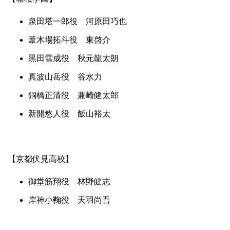
泉田塔一郎役 河原田巧也
葦木場拓斗役 東啓介
黒田雪成役 秋元龍太朗
真波山岳役 谷水力
銅橋正清役 兼崎健太郎
新開悠人役 飯山裕太
【京都伏見高校】
御堂筋翔役 林野健志
岸神小鞠役 天羽尚吾