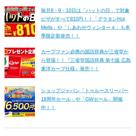
毎月8・9・10日は「ハットの日」で対象
ピザがすべて810円！！「グラタンHut
Melts」や「しあわせウィンター４」も冬
季限定新発売！！
カープファン必携の国語辞典が三省堂か
ら登場！！『三省堂国語辞典 第七版 広島
東洋カープ仕様』発売！！
ショップジャパン「トゥルースリーパー
19周年セール」や「GWセール」開催
中！！