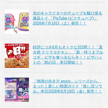
光のキャラクターがチューブを駆け巡る
液晶トイ 「PixTube (ピクチューブ)」
2026年7月18日（土）発売！！
好評につき6月もオトクな3日間！！「直
火焼 テリマヨチキン」「新・特うまプル
コギ」ピザを食べるなら今！！ピザハッ
トの「肉の日」本日開始！！
「地球の歩き方 aruco」シリーズから、
まったく新しい韓国ガイド『推し活ソウ
ル』本日2026年6月19日（金）発売！！