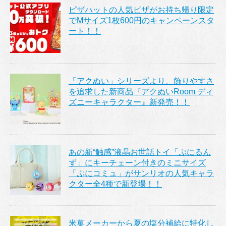
ピザハットの人気ピザがお持ち帰り限定
でMサイズ1枚600円のキャンペーンスタ
ート！！
「アクぬい」シリーズより、飾りやすさ
を追求した新商品『アクぬいRoom ディ
ズニーキャラクター』新発売！！
あの新“触感”液晶お世話トイ「ぷにるん
ず」にキーチェーン付きのミニサイズ
「ぷにコミュ」がサンリオの人気キャラ
クター全4種で新登場！！
米菓メーカーから夏の塩分補給に特化し