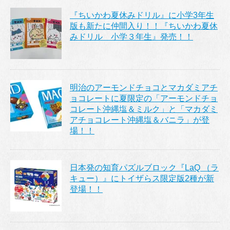
『ちいかわ夏休みドリル』に小学3年生
版も新たに仲間入り！！『ちいかわ夏休
みドリル 小学３年生』発売！！
明治のアーモンドチョコとマカダミアチ
ョコレートに夏限定の「アーモンドチョ
コレート沖縄塩＆ミルク」と「マカダミ
アチョコレート沖縄塩＆バニラ」が登
場！！
日本発の知育パズルブロック『LaQ （ラ
キュー）』にトイザらス限定版2種が新
登場！！