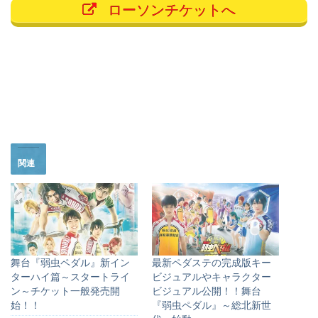
ローソンチケットへ
関連
舞台『弱虫ペダル』​​新イン
最新ペダステの完成版キー
ターハイ篇～スタートライ
ビジュアルやキャラクター
ン～チケット一般発売開
ビジュアル公開！！舞台
始！！
『弱虫ペダル』～総北新世