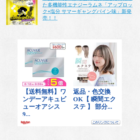
た多機能性エナジーラムネ「アップロッ
ク+塩分 サマーギャングパイン味」新発
売！！