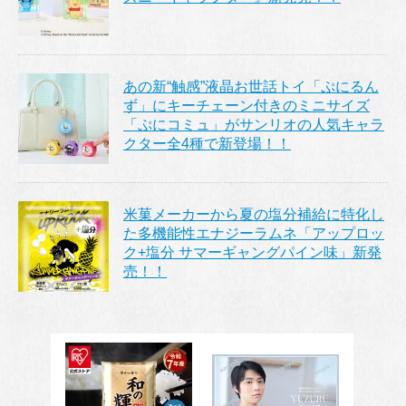
あの新“触感”液晶お世話トイ「ぷにるん
ず」にキーチェーン付きのミニサイズ
「ぷにコミュ」がサンリオの人気キャラ
クター全4種で新登場！！
米菓メーカーから夏の塩分補給に特化し
た多機能性エナジーラムネ「アップロッ
ク+塩分 サマーギャングパイン味」新発
売！！