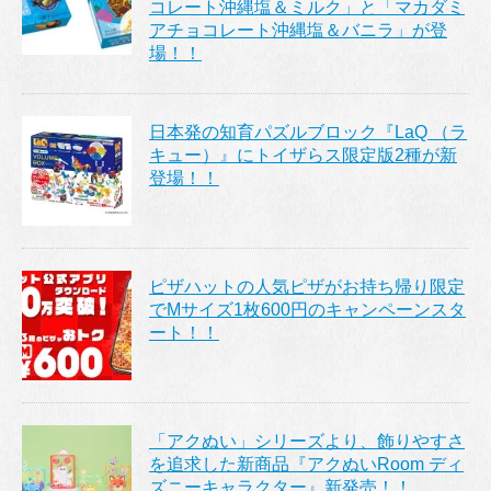
コレート沖縄塩＆ミルク」と「マカダミ
アチョコレート沖縄塩＆バニラ」が登
場！！
日本発の知育パズルブロック『LaQ （ラ
キュー）』にトイザらス限定版2種が新
登場！！
ピザハットの人気ピザがお持ち帰り限定
でMサイズ1枚600円のキャンペーンスタ
ート！！
「アクぬい」シリーズより、飾りやすさ
を追求した新商品『アクぬいRoom ディ
ズニーキャラクター』新発売！！