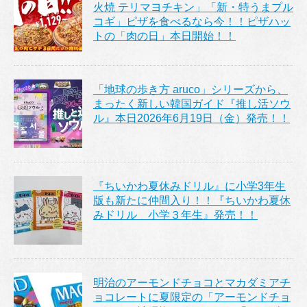
火焼 テリマヨチキン」「新・特うまプル
コギ」ピザを食べるなら今！！ピザハッ
トの「肉の日」本日開始！！
「地球の歩き方 aruco」シリーズから、
まったく新しい韓国ガイド『推し活ソウ
ル』本日2026年6月19日（金）発売！！
『ちいかわ夏休みドリル』に小学3年生
版も新たに仲間入り！！『ちいかわ夏休
みドリル 小学３年生』発売！！
明治のアーモンドチョコとマカダミアチ
ョコレートに夏限定の「アーモンドチョ