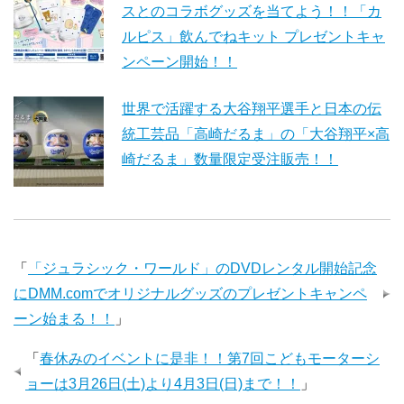
スとのコラボグッズを当てよう！！「カ
ルピス」飲んでねキット プレゼントキャ
ンペーン開始！！
世界で活躍する大谷翔平選手と日本の伝
統工芸品「高崎だるま」の「大谷翔平×高
崎だるま」数量限定受注販売！！
「
「ジュラシック・ワールド」のDVDレンタル開始記念
にDMM.comでオリジナルグッズのプレゼントキャンペ
ーン始まる！！
」
「
春休みのイベントに是非！！第7回こどもモーターシ
ョーは3月26日(土)より4月3日(日)まで！！
」