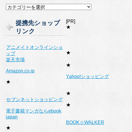
カ
テ
ゴ
[PR]
提携先ショップ
リ
★
リンク
ー
アニメイトオンラインショ
★
ップ
楽天市場
★
Amazon.co.jp
Yahoo!ショッピング
★
★
セブンネットショッピング
★
電子書籍マンガならebook
japan
BOOK☆WALKER
★