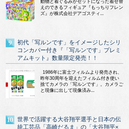
動物と着ぐるみがセットになった着せ替
えのできるフィギュア『もっちりフレン
ズ』が株式会社デアゴスティ...
初代「写ルンです」をイメージしたシリ
コンカバー付き『「写ルンです」プレミ
アムキット』数量限定発売！！
1986年に富士フィルムより発売され、
昨年30周年を迎えたフィルム付き使い
捨てカメラの「写ルンです」。カメラご
と現像に出して現像済み...
世界で活躍する大谷翔平選手と日本の伝
統工芸品「高崎だるま」の「大谷翔平×