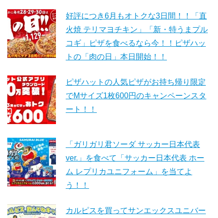
好評につき6月もオトクな3日間！！「直
火焼 テリマヨチキン」「新・特うまプル
コギ」ピザを食べるなら今！！ピザハッ
トの「肉の日」本日開始！！
ピザハットの人気ピザがお持ち帰り限定
でMサイズ1枚600円のキャンペーンスタ
ート！！
「ガリガリ君ソーダ サッカー日本代表
ver.」を食べて「サッカー日本代表 ホー
ム レプリカユニフォーム」を当てよ
う！！
カルピスを買ってサンエックスユニバー