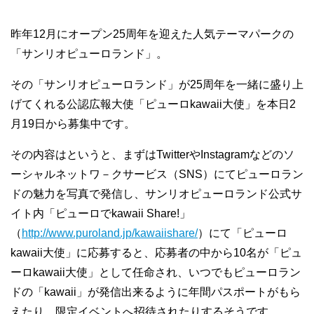
昨年12月にオープン25周年を迎えた人気テーマパークの
「サンリオピューロランド」。
その「サンリオピューロランド」が25周年を一緒に盛り上
げてくれる公認広報大使「ピューロkawaii大使」を本日2
月19日から募集中です。
その内容はというと、まずはTwitterやInstagramなどのソ
ーシャルネットワ－クサービス（SNS）にてピューロラン
ドの魅力を写真で発信し、サンリオピューロランド公式サ
イト内「ピューロでkawaii Share!」
（
http://www.puroland.jp/kawaiishare/
）にて「ピューロ
kawaii大使」に応募すると、応募者の中から10名が「ピュ
ーロkawaii大使」として任命され、いつでもピューロラン
ドの「kawaii」が発信出来るように年間パスポートがもら
えたり、限定イベントへ招待されたりするそうです。