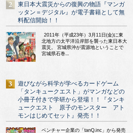
東日本大震災からの復興の物語『マンガ
ッタン＝デジタル』が電子書籍として無
料配信開始！！
2011年（平成23年）3月11日(金)に東
北地方の太平洋沿岸部を襲った東日本大
震災。 宮城県沖が震源地ということで
宮城県石巻...
遊びながら科学が学べるカードゲーム
「タンキュークエスト」がマンガなどの
小冊子付きで学研から登場！！『タンキ
ュークエスト 原子のモンスター アト
モンはじめてセット』発売！！
ベンチャー企業の「tanQ.inc」から発売