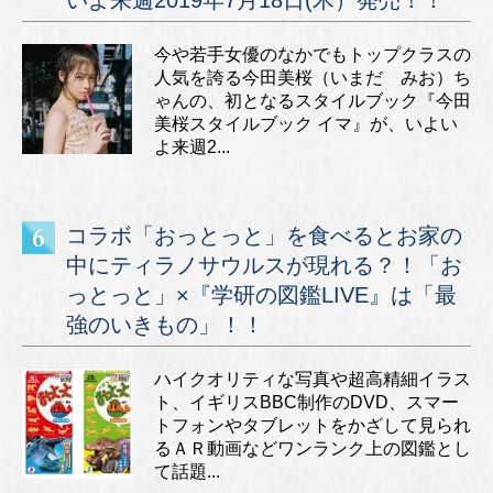
いよ来週2019年7月18日(木）発売！！
今や若手女優のなかでもトップクラスの
人気を誇る今田美桜（いまだ みお）ち
ゃんの、初となるスタイルブック『今田
美桜スタイルブック イマ』が、いよい
よ来週2...
コラボ「おっとっと」を食べるとお家の
中にティラノサウルスが現れる？！「お
っとっと」×『学研の図鑑LIVE』は「最
強のいきもの」！！
ハイクオリティな写真や超高精細イラス
ト、イギリスBBC制作のDVD、スマー
トフォンやタブレットをかざして見られ
るＡＲ動画などワンランク上の図鑑とし
て話題...