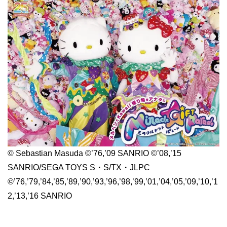
© Sebastian Masuda ©’76,’09 SANRIO ©’08,’15
SANRIO/SEGA TOYS S・S/TX・JLPC
©’76,’79,’84,’85,’89,’90,’93,’96,’98,’99,’01,’04,’05,’09,’10,’1
2,’13,’16 SANRIO