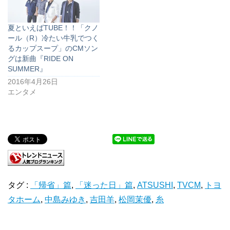
夏といえばTUBE！！「クノ
ール（R）冷たい牛乳でつく
るカップスープ」のCMソン
グは新曲『RIDE ON
SUMMER』
2016年4月26日
エンタメ
タグ :
「帰省」篇
,
「迷った日」篇
,
ATSUSHI
,
TVCM
,
トヨ
タホーム
,
中島みゆき
,
吉田羊
,
松岡茉優
,
糸