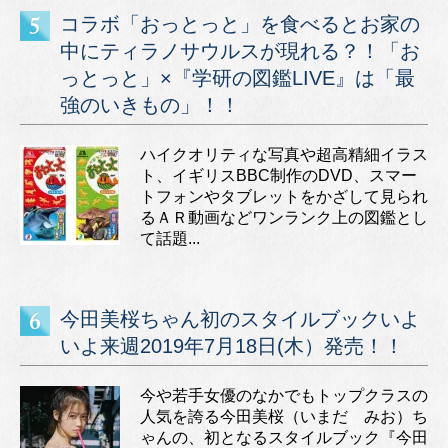
コラボ「おっとっと」を食べるとお家の
中にティラノサウルスが現れる？！「お
っとっと」×『学研の図鑑LIVE』は「最
強のいきもの」！！
ハイクオリティな写真や超高精細イラス
ト、イギリスBBC制作のDVD、スマー
トフォンやタブレットをかざして見られ
るＡＲ動画などワンランク上の図鑑とし
て話題...
今田美桜ちゃん初のスタイルブックいよ
いよ来週2019年7月18日(木）発売！！
今や若手女優のなかでもトップクラスの
人気を誇る今田美桜（いまだ みお）ち
ゃんの、初となるスタイルブック『今田