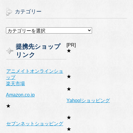
カテゴリー
カ
テ
ゴ
[PR]
提携先ショップ
リ
★
リンク
ー
アニメイトオンラインショ
★
ップ
楽天市場
★
Amazon.co.jp
Yahoo!ショッピング
★
★
セブンネットショッピング
★