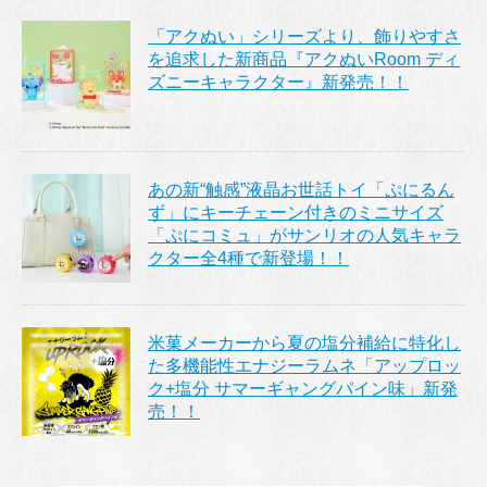
「アクぬい」シリーズより、飾りやすさ
を追求した新商品『アクぬいRoom ディ
ズニーキャラクター』新発売！！
あの新“触感”液晶お世話トイ「ぷにるん
ず」にキーチェーン付きのミニサイズ
「ぷにコミュ」がサンリオの人気キャラ
クター全4種で新登場！！
米菓メーカーから夏の塩分補給に特化し
た多機能性エナジーラムネ「アップロッ
ク+塩分 サマーギャングパイン味」新発
売！！