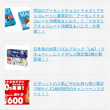
明治のアーモンドチョコとマカダミアチ
ョコレートに夏限定の「アーモンドチョ
コレート沖縄塩＆ミルク」と「マカダミ
アチョコレート沖縄塩＆バニラ」が登
場！！
日本発の知育パズルブロック『LaQ （ラ
キュー）』にトイザらス限定版2種が新
登場！！
ピザハットの人気ピザがお持ち帰り限定
でMサイズ1枚600円のキャンペーンスタ
ート！！