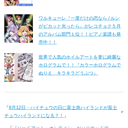
ワルキューレ『一度だけの恋なら / ルン
がピカッと光ったら』がレコチョク５月
のアルバム部門１位！！ピアノ楽譜も発
売中！！
世界で人気のホイルアートを更に綺麗な
ホログラムで！！『カラーホログラムで
ぬりえ キラキラどうぶつ』
「
8月12日・ハイチュウの日に富士急ハイランドが富士
チュウハイランドになる？！
」