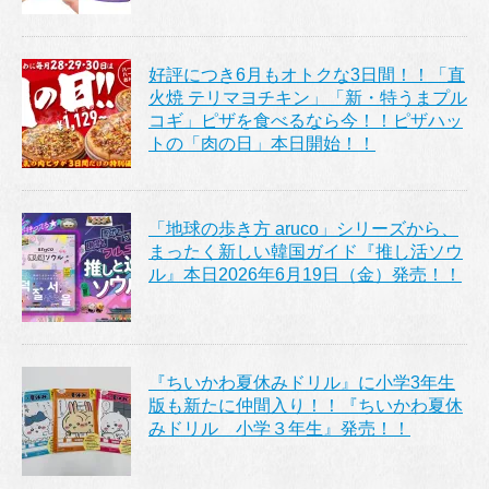
好評につき6月もオトクな3日間！！「直
火焼 テリマヨチキン」「新・特うまプル
コギ」ピザを食べるなら今！！ピザハッ
トの「肉の日」本日開始！！
「地球の歩き方 aruco」シリーズから、
まったく新しい韓国ガイド『推し活ソウ
ル』本日2026年6月19日（金）発売！！
『ちいかわ夏休みドリル』に小学3年生
版も新たに仲間入り！！『ちいかわ夏休
みドリル 小学３年生』発売！！