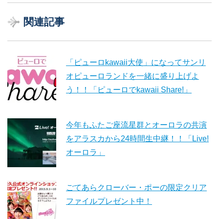
関連記事
「ピューロkawaii大使」になってサンリ
オピューロランドを一緒に盛り上げよ
う！！「ピューロでkawaii Share!」
今年もふたご座流星群とオーロラの共演
をアラスカから24時間生中継！！「Live!
オーロラ」
ごてあらクローバー・ポーの限定クリア
ファイルプレゼント中！