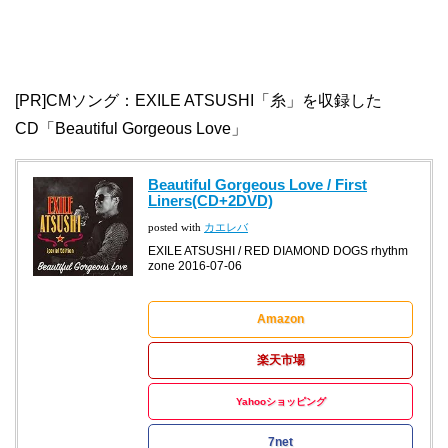
[PR]CMソング：EXILE ATSUSHI「糸」を収録した
CD「Beautiful Gorgeous Love」
Beautiful Gorgeous Love / First
Liners(CD+2DVD)
posted with
カエレバ
EXILE ATSUSHI / RED DIAMOND DOGS rhythm
zone 2016-07-06
Amazon
楽天市場
Yahooショッピング
7net