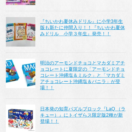
『ちいかわ夏休みドリル』に小学3年生
版も新たに仲間入り！！『ちいかわ夏休
みドリル 小学３年生』発売！！
明治のアーモンドチョコとマカダミアチ
ョコレートに夏限定の「アーモンドチョ
コレート沖縄塩＆ミルク」と「マカダミ
アチョコレート沖縄塩＆バニラ」が登
場！！
日本発の知育パズルブロック『LaQ （ラ
キュー）』にトイザらス限定版2種が新
登場！！