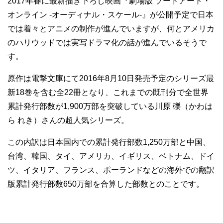
2017年春に最新描き下ろし映画『劇場版 ソードアート・
オンライン -オーディナル・スケール-』が公開予定で日本
では着々とアニメの制作が進んでいますが、何とアメリカ
のハリウッドでは実写ドラマ化の話が進んでいるそうで
す。
原作は電撃文庫にて2016年8月10日発売予定のシリーズ最
新18巻を含む全22冊となり、これまでの既刊分で全世界
累計発行部数が1,900万部を突破している川原 礫（かわは
ら れき）さんの超人気シリーズ。
この内訳は日本国内での累計発行部数1,250万部と中国、
台湾、韓国、タイ、アメリカ、イギリス、ベトナム、ドイ
ツ、イタリア、フランス、ポーランドなどの海外での翻訳
版累計発行部数650万部を合算した部数とのことです。