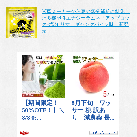
米菓メーカーから夏の塩分補給に特化し
た多機能性エナジーラムネ「アップロッ
ク+塩分 サマーギャングパイン味」新発
売！！