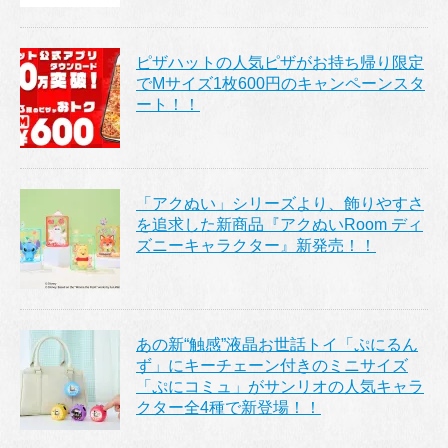
ピザハットの人気ピザがお持ち帰り限定
でMサイズ1枚600円のキャンペーンスタ
ート！！
「アクぬい」シリーズより、飾りやすさ
を追求した新商品『アクぬいRoom ディ
ズニーキャラクター』新発売！！
あの新“触感”液晶お世話トイ「ぷにるん
ず」にキーチェーン付きのミニサイズ
「ぷにコミュ」がサンリオの人気キャラ
クター全4種で新登場！！