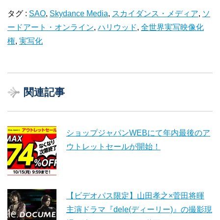
タグ :
SAO
,
Skydance Media
,
スカイダンス・メディア
,
ソ
ードアート・オンライン
,
ハリウッド
,
全世界実写映像化
権
,
実写化
関連記事
ショップジャパンWEBにて年内最後のア
ウトレットセールが開始！
【ビデオパス限定】山田孝之×菅田将暉
主演ドラマ『dele(ディーリー)』の撮影現