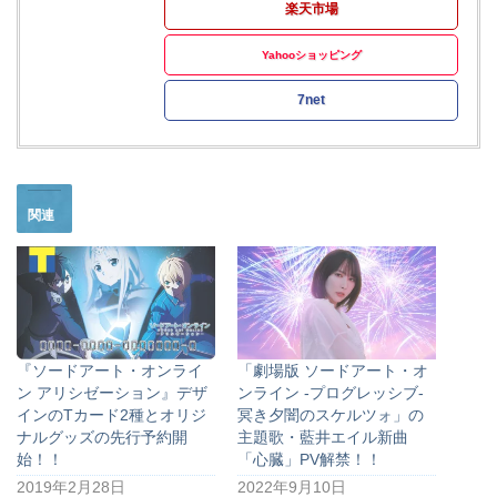
楽天市場
Yahooショッピング
7net
関連
『ソードアート・オンライ
「劇場版 ソードアート・オ
ン アリシゼーション』デザ
ンライン -プログレッシブ-
インのTカード2種とオリジ
冥き夕闇のスケルツォ」の
ナルグッズの先行予約開
主題歌・藍井エイル新曲
始！！
「心臓」PV解禁！！
2019年2月28日
2022年9月10日