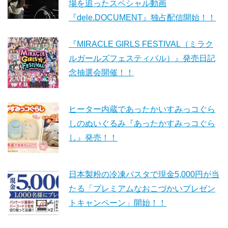
場を追ったスペシャル動画
『dele.DOCUMENT』独占配信開始！！
『MIRACLE GIRLS FESTIVAL（ミラク
ルガールズフェスティバル）』発売日記
念抽選会開催！！
ヒーター内蔵であったかいすみっコぐら
しのぬいぐるみ『あったかすみっコぐら
し』発売！！
日本製粉の冷凍パスタで現金5,000円が当
たる「プレミアムなおこづかいプレゼン
トキャンペーン」開始！！