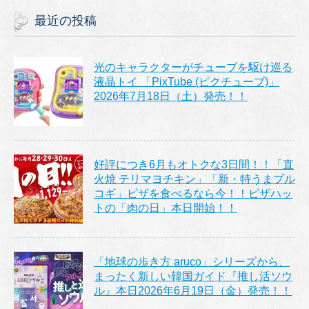
最近の投稿
光のキャラクターがチューブを駆け巡る
液晶トイ 「PixTube (ピクチューブ)」
2026年7月18日（土）発売！！
好評につき6月もオトクな3日間！！「直
火焼 テリマヨチキン」「新・特うまプル
コギ」ピザを食べるなら今！！ピザハッ
トの「肉の日」本日開始！！
「地球の歩き方 aruco」シリーズから、
まったく新しい韓国ガイド『推し活ソウ
ル』本日2026年6月19日（金）発売！！