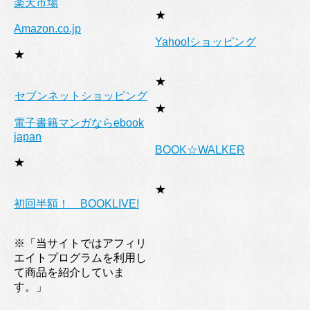
楽天市場
★
Amazon.co.jp
Yahoo!ショッピング
★
★
セブンネットショッピング
★
電子書籍マンガならebook
japan
BOOK☆WALKER
★
★
初回半額！ BOOKLIVE!
※「当サイトではアフィリ
エイトプログラムを利用し
て商品を紹介していま
す。」