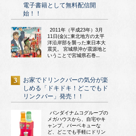
電子書籍として無料配信開
始！！
2011年（平成23年）3月
11日(金)に東北地方の太平
洋沿岸部を襲った東日本大
震災。 宮城県沖が震源地と
いうことで宮城県石巻...
お家でドリンクバーの気分が楽
しめる「ドキドキ！どこでもド
リンクバー」発売！！
バンダイナムコグループの
メガハウスから、自宅やキ
ャンプ、バーベキューな
ど、どこでも手軽にドリン