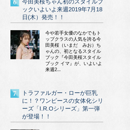
今田美桜ちゃん初のスタイルブ
ックいよいよ来週2019年7月18
日(木）発売！！
今や若手女優のなかでもト
ップクラスの人気を誇る今
田美桜（いまだ みお）ち
ゃんの、初となるスタイル
ブック『今田美桜スタイル
ブック イマ』が、いよいよ
来週2...
トラファルガー・ローが巨乳
に！？ワンピースの女体化シリ
ーズ「I.R.Oシリーズ」第一弾
が登場！！