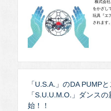
株式会社
をかざして
玩具『エア
されます。
「U.S.A.」のDA PU
「S.U.U.M.O.」ダンス
始！！