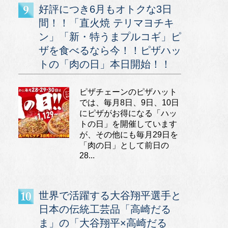
好評につき6月もオトクな3日
間！！「直火焼 テリマヨチキ
ン」「新・特うまプルコギ」ピ
ザを食べるなら今！！ピザハッ
トの「肉の日」本日開始！！
ピザチェーンのピザハット
では、毎月8日、9日、10日
にピザがお得になる「ハッ
トの日」を開催しています
が、その他にも毎月29日を
「肉の日」として前日の
28...
世界で活躍する大谷翔平選手と
日本の伝統工芸品「高崎だる
ま」の「大谷翔平×高崎だる