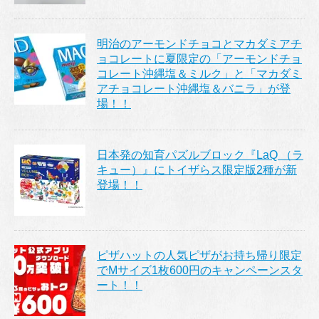
明治のアーモンドチョコとマカダミアチ
ョコレートに夏限定の「アーモンドチョ
コレート沖縄塩＆ミルク」と「マカダミ
アチョコレート沖縄塩＆バニラ」が登
場！！
日本発の知育パズルブロック『LaQ （ラ
キュー）』にトイザらス限定版2種が新
登場！！
ピザハットの人気ピザがお持ち帰り限定
でMサイズ1枚600円のキャンペーンスタ
ート！！