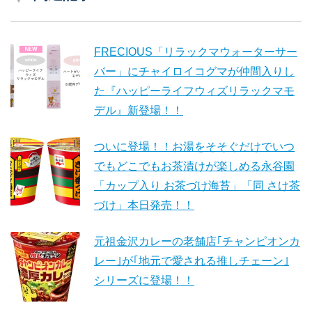
FRECIOUS「リラックマウォーターサー
バー」にチャイロイコグマが仲間入りし
た『ハッピーライフウィズリラックマモ
デル』新登場！！
ついに登場！！お湯をそそぐだけでいつ
でもどこでもお茶漬けが楽しめる永谷園
「カップ入り お茶づけ海苔」「同 さけ茶
づけ」本日発売！！
元祖金沢カレーの老舗店｢チャンピオンカ
レー｣が｢地元で愛される推しチェーン｣
シリーズに登場！！