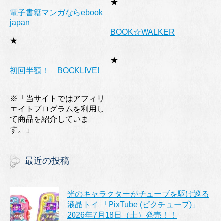
★
電子書籍マンガならebook
japan
BOOK☆WALKER
★
★
初回半額！ BOOKLIVE!
※「当サイトではアフィリ
エイトプログラムを利用し
て商品を紹介していま
す。」
最近の投稿
光のキャラクターがチューブを駆け巡る
液晶トイ 「PixTube (ピクチューブ)」
2026年7月18日（土）発売！！