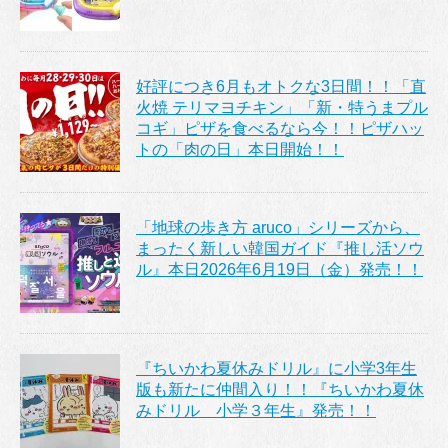
好評につき6月もオトクな3日間！！「直
火焼 テリマヨチキン」「新・特うまプル
コギ」ピザを食べるなら今！！ピザハッ
トの「肉の日」本日開始！！
「地球の歩き方 aruco」シリーズから、
まったく新しい韓国ガイド『推し活ソウ
ル』本日2026年6月19日（金）発売！！
『ちいかわ夏休みドリル』に小学3年生
版も新たに仲間入り！！『ちいかわ夏休
みドリル 小学３年生』発売！！