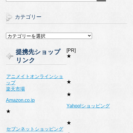
カテゴリー
カ
テ
ゴ
[PR]
提携先ショップ
リ
★
リンク
ー
アニメイトオンラインショ
★
ップ
楽天市場
★
Amazon.co.jp
Yahoo!ショッピング
★
★
セブンネットショッピング