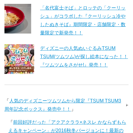
「名代富士そば」とロッテの「クーリッ
シュ」がコラボした『クーリッシュ冷や
したぬきそば』期間限定・店舗限定・数
量限定で新発売！！
ディズニーの人気ぬいぐるみTSUM
TSUM(ツムツム)が探し絵本になった！！
『ツムツムをさがせ!』発売！！
「
人気のディズニーツムツムから限定『TSUM TSUM3
周年記念ボックス』発売中！！
」
「
前回好評だった「アクアクララ×ネスレ かならずもら
えるキャンペーン」が2016秋冬バージョンに！最新の