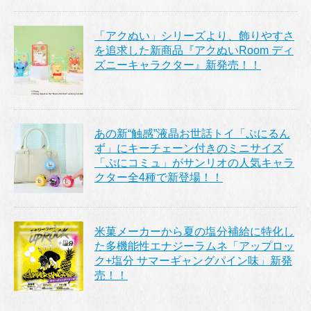
「アクぬい」シリーズより、飾りやすさ
を追求した新商品『アクぬいRoom ディ
ズニーキャラクター』新発売！！
あの新“触感”液晶お世話トイ「ぷにるん
ず」にキーチェーン付きのミニサイズ
「ぷにコミュ」がサンリオの人気キャラ
クター全4種で新登場！！
米菓メーカーから夏の塩分補給に特化し
た多機能性エナジーラムネ「アップロッ
ク+塩分 サマーギャングパイン味」新発
売！！