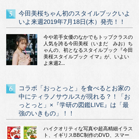
今田美桜ちゃん初のスタイルブックいよ
いよ来週2019年7月18日(木）発売！！
今や若手女優のなかでもトップクラスの
人気を誇る今田美桜（いまだ みお）ち
ゃんの、初となるスタイルブック『今田
美桜スタイルブック イマ』が、いよい
よ来週2...
コラボ「おっとっと」を食べるとお家の
中にティラノサウルスが現れる？！「お
っとっと」×『学研の図鑑LIVE』は「最
強のいきもの」！！
ハイクオリティな写真や超高精細イラス
ト、イギリスBBC制作のDVD、スマー