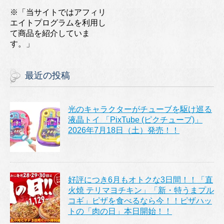
※「当サイトではアフィリ
エイトプログラムを利用し
て商品を紹介していま
す。」
最近の投稿
光のキャラクターがチューブを駆け巡る
液晶トイ 「PixTube (ピクチューブ)」
2026年7月18日（土）発売！！
好評につき6月もオトクな3日間！！「直
火焼 テリマヨチキン」「新・特うまプル
コギ」ピザを食べるなら今！！ピザハッ
トの「肉の日」本日開始！！