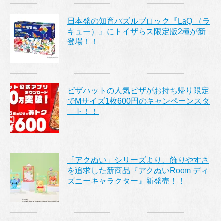
日本発の知育パズルブロック『LaQ （ラ
キュー）』にトイザらス限定版2種が新
登場！！
ピザハットの人気ピザがお持ち帰り限定
でMサイズ1枚600円のキャンペーンスタ
ート！！
「アクぬい」シリーズより、飾りやすさ
を追求した新商品『アクぬいRoom ディ
ズニーキャラクター』新発売！！