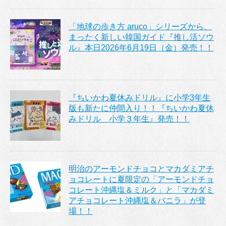
「地球の歩き方 aruco」シリーズから、
まったく新しい韓国ガイド『推し活ソウ
ル』本日2026年6月19日（金）発売！！
『ちいかわ夏休みドリル』に小学3年生
版も新たに仲間入り！！『ちいかわ夏休
みドリル 小学３年生』発売！！
明治のアーモンドチョコとマカダミアチ
ョコレートに夏限定の「アーモンドチョ
コレート沖縄塩＆ミルク」と「マカダミ
アチョコレート沖縄塩＆バニラ」が登
場！！