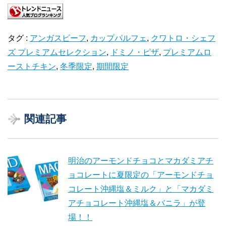
タグ :
アンガスビーフ
,
カップパルフェ
,
クワトロ・シェフ
ズ プレミアムセレクション
,
ドミノ・ピザ
,
プレミアムロ
ーストチキン
,
冬季限定
,
期間限定
関連記事
明治のアーモンドチョコとマカダミアチ
ョコレートに夏限定の「アーモンドチョ
コレート沖縄塩＆ミルク」と「マカダミ
アチョコレート沖縄塩＆バニラ」が登
場！！