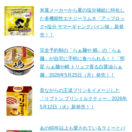
米菓メーカーから夏の塩分補給に特化し
た多機能性エナジーラムネ「アップロッ
ク+塩分 サマーギャングパイン味」新発
売！！
完全予約制の「らぁ麺や 嶋」の「らぁ
麺」が自宅に手軽に食べられる！！「明
星 らぁ麺や嶋 トリュフ香る白醤油らぁ
麺」2026年5月25日（月）発売！！
昔ながらの王道プリンをイメージした
「リプトン プリンミルクティー」2026年
5月12日（火）新発売！！
あの60年以上も愛されているラミーとバ