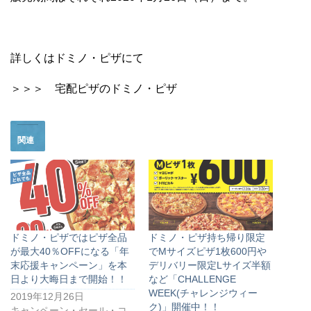
詳しくはドミノ・ピザにて
＞＞＞ 宅配ピザのドミノ・ピザ
関連
ドミノ・ピザではピザ全品
ドミノ・ピザ持ち帰り限定
が最大40％OFFになる「年
でMサイズピザ1枚600円や
末応援キャンペーン」を本
デリバリー限定Lサイズ半額
日より大晦日まで開始！！
など「CHALLENGE
WEEK(チャレンジウィー
2019年12月26日
ク)」開催中！！
キャンペーン・セール・コ