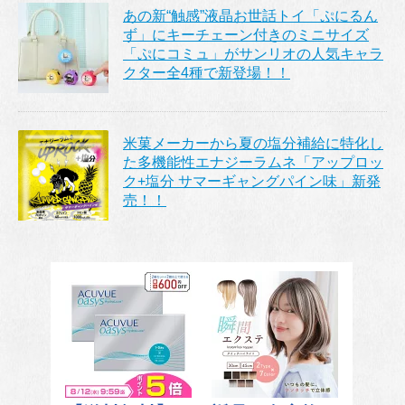
あの新“触感”液晶お世話トイ「ぷにるん
ず」にキーチェーン付きのミニサイズ
「ぷにコミュ」がサンリオの人気キャラ
クター全4種で新登場！！
米菓メーカーから夏の塩分補給に特化し
た多機能性エナジーラムネ「アップロッ
ク+塩分 サマーギャングパイン味」新発
売！！