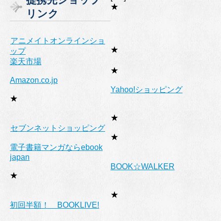
リ
★
リンク
ー
アニメイトオンラインショ
★
ップ
楽天市場
★
Amazon.co.jp
Yahoo!ショッピング
★
★
セブンネットショッピング
★
電子書籍マンガならebook
japan
BOOK☆WALKER
★
★
初回半額！ BOOKLIVE!