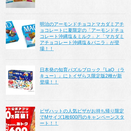
明治のアーモンドチョコとマカダミアチ
ョコレートに夏限定の「アーモンドチョ
コレート沖縄塩＆ミルク」と「マカダミ
アチョコレート沖縄塩＆バニラ」が登
場！！
日本発の知育パズルブロック『LaQ （ラ
キュー）』にトイザらス限定版2種が新
登場！！
ピザハットの人気ピザがお持ち帰り限定
でMサイズ1枚600円のキャンペーンスタ
ート！！