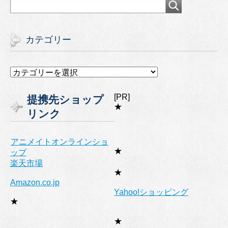
カテゴリー
カ
テ
ゴ
[PR]
提携先ショップ
リ
★
リンク
ー
アニメイトオンラインショ
★
ップ
楽天市場
★
Amazon.co.jp
Yahoo!ショッピング
★
★