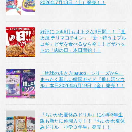
2026年7月18日（土）発売！！
好評につき6月もオトクな3日間！！「直
火焼 テリマヨチキン」「新・特うまプル
コギ」ピザを食べるなら今！！ピザハッ
トの「肉の日」本日開始！！
「地球の歩き方 aruco」シリーズから、
まったく新しい韓国ガイド『推し活ソウ
ル』本日2026年6月19日（金）発売！！
『ちいかわ夏休みドリル』に小学3年生
版も新たに仲間入り！！『ちいかわ夏休
みドリル 小学３年生』発売！！