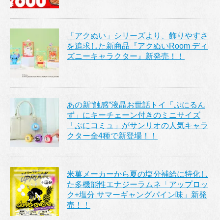
「アクぬい」シリーズより、飾りやすさ
を追求した新商品『アクぬいRoom ディ
ズニーキャラクター』新発売！！
あの新“触感”液晶お世話トイ「ぷにるん
ず」にキーチェーン付きのミニサイズ
「ぷにコミュ」がサンリオの人気キャラ
クター全4種で新登場！！
米菓メーカーから夏の塩分補給に特化し
た多機能性エナジーラムネ「アップロッ
ク+塩分 サマーギャングパイン味」新発
売！！