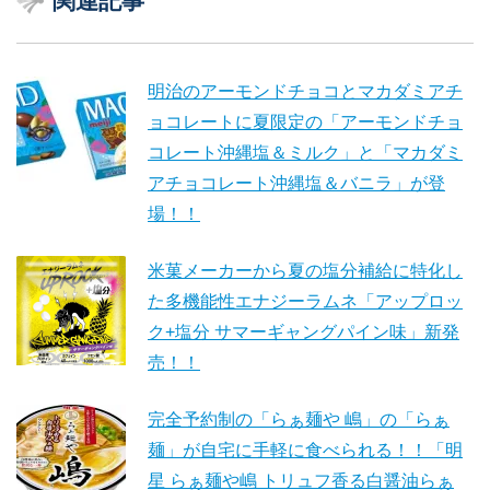
関連記事
明治のアーモンドチョコとマカダミアチ
ョコレートに夏限定の「アーモンドチョ
コレート沖縄塩＆ミルク」と「マカダミ
アチョコレート沖縄塩＆バニラ」が登
場！！
米菓メーカーから夏の塩分補給に特化し
た多機能性エナジーラムネ「アップロッ
ク+塩分 サマーギャングパイン味」新発
売！！
完全予約制の「らぁ麺や 嶋」の「らぁ
麺」が自宅に手軽に食べられる！！「明
星 らぁ麺や嶋 トリュフ香る白醤油らぁ