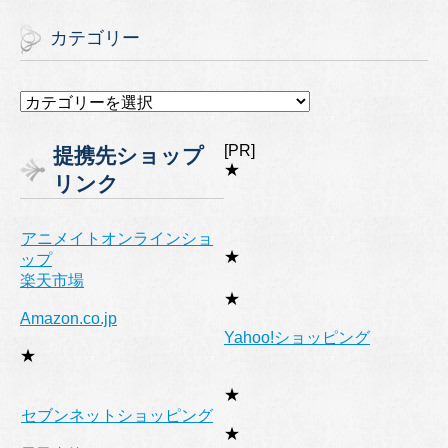
カテゴリー
カ
テ
ゴ
[PR]
提携先ショップ
リ
★
リンク
ー
アニメイトオンラインショ
★
ップ
楽天市場
★
Amazon.co.jp
Yahoo!ショッピング
★
★
セブンネットショッピング
★