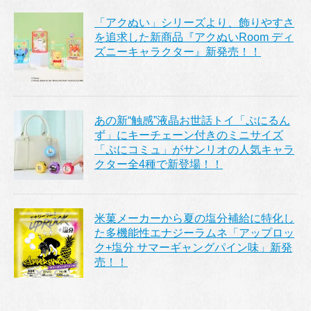
「アクぬい」シリーズより、飾りやすさ
を追求した新商品『アクぬいRoom ディ
ズニーキャラクター』新発売！！
あの新“触感”液晶お世話トイ「ぷにるん
ず」にキーチェーン付きのミニサイズ
「ぷにコミュ」がサンリオの人気キャラ
クター全4種で新登場！！
米菓メーカーから夏の塩分補給に特化し
た多機能性エナジーラムネ「アップロッ
ク+塩分 サマーギャングパイン味」新発
売！！