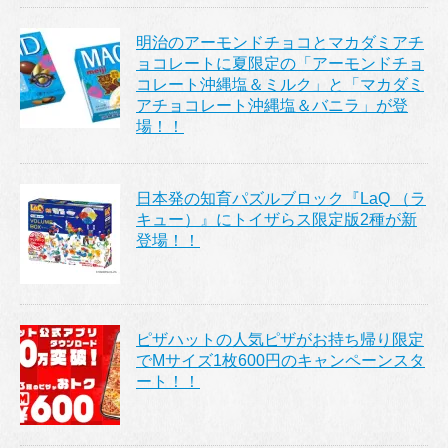
明治のアーモンドチョコとマカダミアチ
ョコレートに夏限定の「アーモンドチョ
コレート沖縄塩＆ミルク」と「マカダミ
アチョコレート沖縄塩＆バニラ」が登
場！！
日本発の知育パズルブロック『LaQ （ラ
キュー）』にトイザらス限定版2種が新
登場！！
ピザハットの人気ピザがお持ち帰り限定
でMサイズ1枚600円のキャンペーンスタ
ート！！