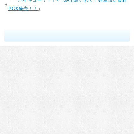
「
「ハイキュー！！」×「JA全農いわて」数量限定食材
BOX発売！！
」