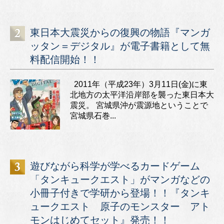
東日本大震災からの復興の物語『マンガ
ッタン＝デジタル』が電子書籍として無
料配信開始！！
2011年（平成23年）3月11日(金)に東
北地方の太平洋沿岸部を襲った東日本大
震災。 宮城県沖が震源地ということで
宮城県石巻...
遊びながら科学が学べるカードゲーム
「タンキュークエスト」がマンガなどの
小冊子付きで学研から登場！！『タンキ
ュークエスト 原子のモンスター アト
モンはじめてセット』発売！！