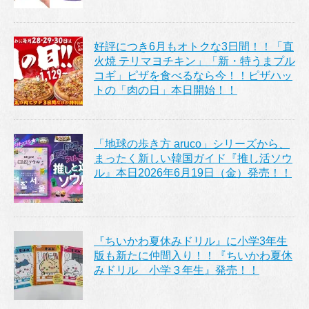
好評につき6月もオトクな3日間！！「直
火焼 テリマヨチキン」「新・特うまプル
コギ」ピザを食べるなら今！！ピザハッ
トの「肉の日」本日開始！！
「地球の歩き方 aruco」シリーズから、
まったく新しい韓国ガイド『推し活ソウ
ル』本日2026年6月19日（金）発売！！
『ちいかわ夏休みドリル』に小学3年生
版も新たに仲間入り！！『ちいかわ夏休
みドリル 小学３年生』発売！！