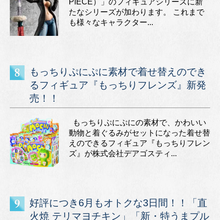
PIECE）」のフィギュアシリーズに新
たなシリーズが加わります。 これまで
も様々なキャラクター...
もっちりぷにぷに素材で着せ替えのでき
るフィギュア『もっちりフレンズ』新発
売！！
もっちりぷにぷにの素材で、かわいい
動物と着ぐるみがセットになった着せ替
えのできるフィギュア『もっちりフレン
ズ』が株式会社デアゴスティ...
好評につき6月もオトクな3日間！！「直
火焼 テリマヨチキン」「新・特うまプル