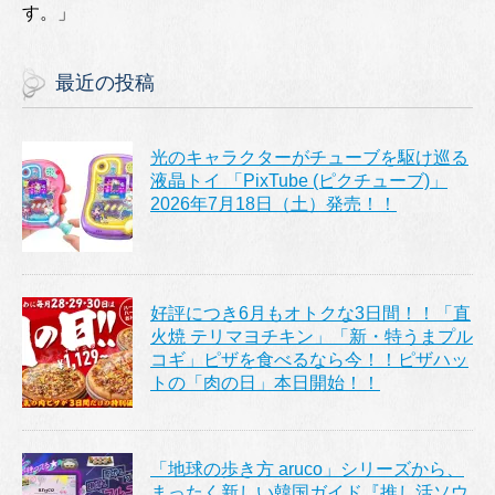
す。」
最近の投稿
光のキャラクターがチューブを駆け巡る
液晶トイ 「PixTube (ピクチューブ)」
2026年7月18日（土）発売！！
好評につき6月もオトクな3日間！！「直
火焼 テリマヨチキン」「新・特うまプル
コギ」ピザを食べるなら今！！ピザハッ
トの「肉の日」本日開始！！
「地球の歩き方 aruco」シリーズから、
まったく新しい韓国ガイド『推し活ソウ