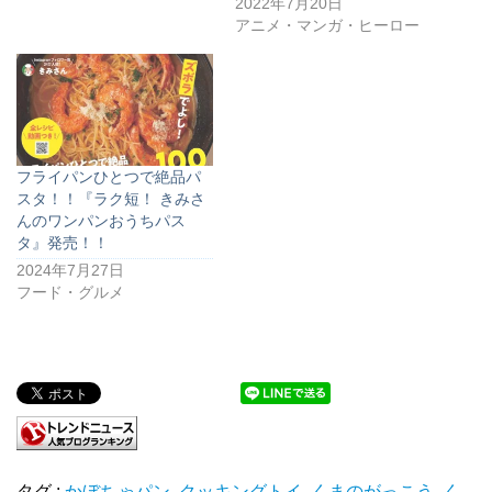
2022年7月20日
アニメ・マンガ・ヒーロー
フライパンひとつで絶品パ
スタ！！『ラク短！ きみさ
んのワンパンおうちパス
タ』発売！！
2024年7月27日
フード・グルメ
タグ :
かぼちゃパン
,
クッキングトイ
,
くまのがっこう
,
く