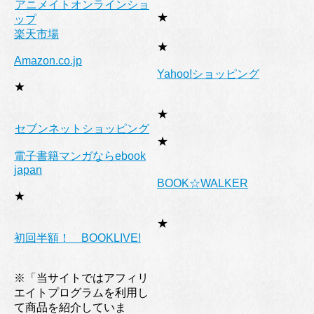
アニメイトオンラインショ
★
ップ
楽天市場
★
Amazon.co.jp
Yahoo!ショッピング
★
★
セブンネットショッピング
★
電子書籍マンガならebook
japan
BOOK☆WALKER
★
★
初回半額！ BOOKLIVE!
※「当サイトではアフィリ
エイトプログラムを利用し
て商品を紹介していま