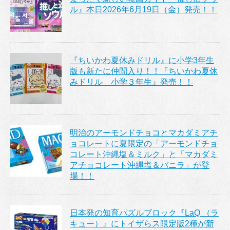
ル』本日2026年6月19日（金）発売！！
『ちいかわ夏休みドリル』に小学3年生
版も新たに仲間入り！！『ちいかわ夏休
みドリル 小学３年生』発売！！
明治のアーモンドチョコとマカダミアチ
ョコレートに夏限定の「アーモンドチョ
コレート沖縄塩＆ミルク」と「マカダミ
アチョコレート沖縄塩＆バニラ」が登
場！！
日本発の知育パズルブロック『LaQ （ラ
キュー）』にトイザらス限定版2種が新