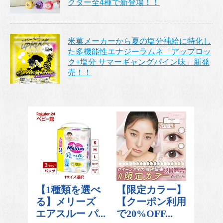
クター全4種で新登場！！
米菓メーカーから夏の塩分補給に特化し
た多機能性エナジーラムネ「アップロッ
ク+塩分 サマーギャングパイン味」新発
売！！