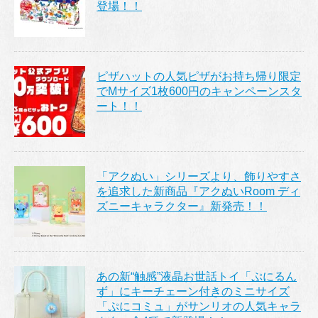
登場！！
ピザハットの人気ピザがお持ち帰り限定
でMサイズ1枚600円のキャンペーンスタ
ート！！
「アクぬい」シリーズより、飾りやすさ
を追求した新商品『アクぬいRoom ディ
ズニーキャラクター』新発売！！
あの新“触感”液晶お世話トイ「ぷにるん
ず」にキーチェーン付きのミニサイズ
「ぷにコミュ」がサンリオの人気キャラ