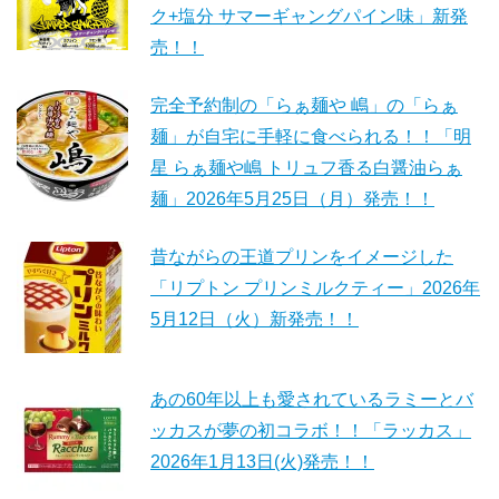
ク+塩分 サマーギャングパイン味」新発
売！！
完全予約制の「らぁ麺や 嶋」の「らぁ
麺」が自宅に手軽に食べられる！！「明
星 らぁ麺や嶋 トリュフ香る白醤油らぁ
麺」2026年5月25日（月）発売！！
昔ながらの王道プリンをイメージした
「リプトン プリンミルクティー」2026年
5月12日（火）新発売！！
あの60年以上も愛されているラミーとバ
ッカスが夢の初コラボ！！「ラッカス」
2026年1月13日(火)発売！！