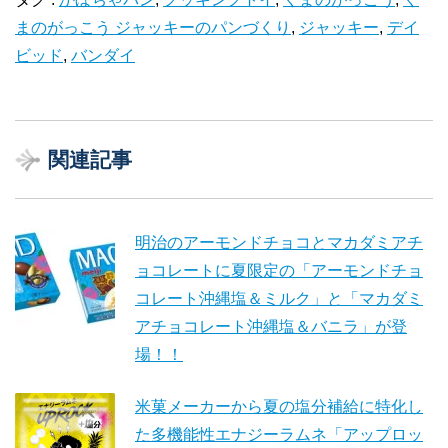
まのがっこう ジャッキーのパンづくり
,
ジャッキー
,
デイ
ビッド
,
バンダイ
関連記事
明治のアーモンドチョコとマカダミアチ
ョコレートに夏限定の「アーモンドチョ
コレート沖縄塩＆ミルク」と「マカダミ
アチョコレート沖縄塩＆バニラ」が登
場！！
米菓メーカーから夏の塩分補給に特化し
た多機能性エナジーラムネ「アップロッ