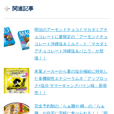
関連記事
明治のアーモンドチョコとマカダミアチ
ョコレートに夏限定の「アーモンドチョ
コレート沖縄塩＆ミルク」と「マカダミ
アチョコレート沖縄塩＆バニラ」が登
場！！
米菓メーカーから夏の塩分補給に特化し
た多機能性エナジーラムネ「アップロッ
ク+塩分 サマーギャングパイン味」新発
売！！
完全予約制の「らぁ麺や 嶋」の「らぁ
麺」が自宅に手軽に食べられる！！「明