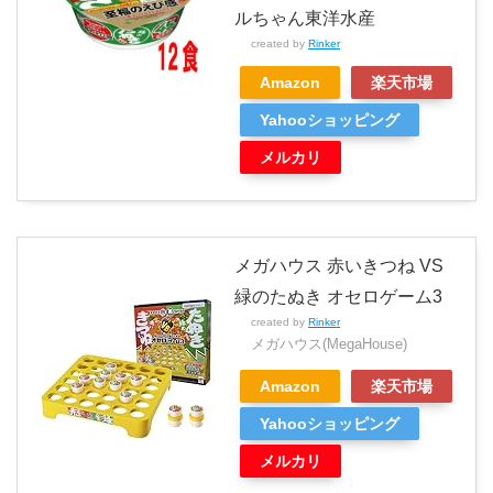
ルちゃん東洋水産
created by
Rinker
Amazon
楽天市場
Yahooショッピング
メルカリ
メガハウス 赤いきつね VS
緑のたぬき オセロゲーム3
created by
Rinker
メガハウス(MegaHouse)
Amazon
楽天市場
Yahooショッピング
メルカリ