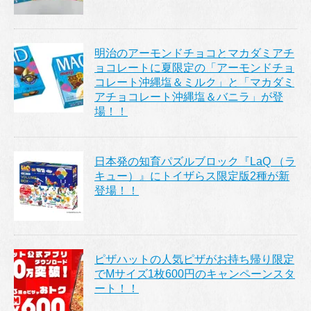
明治のアーモンドチョコとマカダミアチ
ョコレートに夏限定の「アーモンドチョ
コレート沖縄塩＆ミルク」と「マカダミ
アチョコレート沖縄塩＆バニラ」が登
場！！
日本発の知育パズルブロック『LaQ （ラ
キュー）』にトイザらス限定版2種が新
登場！！
ピザハットの人気ピザがお持ち帰り限定
でMサイズ1枚600円のキャンペーンスタ
ート！！