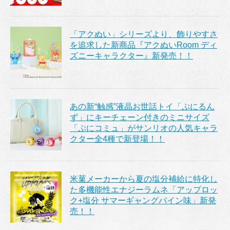
「アクぬい」シリーズより、飾りやすさ
を追求した新商品『アクぬいRoom ディ
ズニーキャラクター』新発売！！
あの新“触感”液晶お世話トイ「ぷにるん
ず」にキーチェーン付きのミニサイズ
「ぷにコミュ」がサンリオの人気キャラ
クター全4種で新登場！！
米菓メーカーから夏の塩分補給に特化し
た多機能性エナジーラムネ「アップロッ
ク+塩分 サマーギャングパイン味」新発
売！！