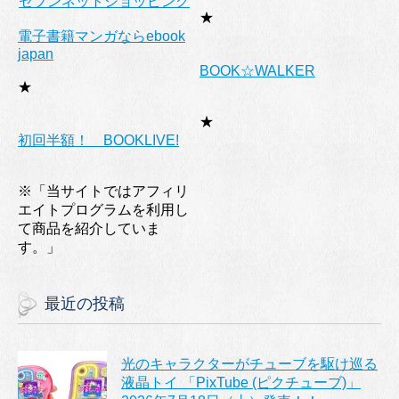
セブンネットショッピング
★
電子書籍マンガならebook
japan
BOOK☆WALKER
★
★
初回半額！ BOOKLIVE!
※「当サイトではアフィリ
エイトプログラムを利用し
て商品を紹介していま
す。」
最近の投稿
光のキャラクターがチューブを駆け巡る
液晶トイ 「PixTube (ピクチューブ)」