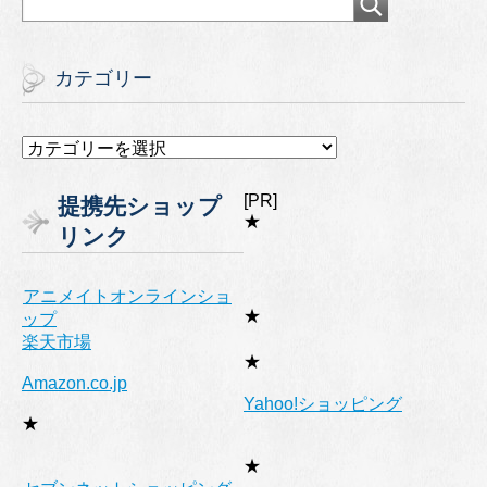
カテゴリー
カ
テ
ゴ
[PR]
提携先ショップ
リ
★
リンク
ー
アニメイトオンラインショ
★
ップ
楽天市場
★
Amazon.co.jp
Yahoo!ショッピング
★
★