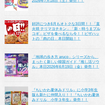
2026年7月18日（土）発売！！
好評につき6月もオトクな3日間！！「直
火焼 テリマヨチキン」「新・特うまプル
コギ」ピザを食べるなら今！！ピザハッ
トの「肉の日」本日開始！！
「地球の歩き方 aruco」シリーズから、
まったく新しい韓国ガイド『推し活ソウ
ル』本日2026年6月19日（金）発売！！
『ちいかわ夏休みドリル』に小学3年生
版も新たに仲間入り！！『ちいかわ夏休
みドリル 小学３年生』発売！！