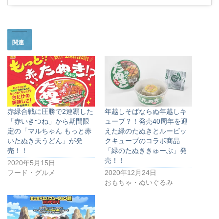
関連
赤緑合戦に圧勝で2連覇した
年越しそばならぬ年越しキ
「赤いきつね」から期間限
ューブ？！発売40周年を迎
定の「マルちゃん もっと赤
えた緑のたぬきとルービッ
いたぬき天うどん」が発
クキューブのコラボ商品
売！！
「緑のたぬききゅーぶ」発
売！！
2020年5月15日
フード・グルメ
2020年12月24日
おもちゃ・ぬいぐるみ