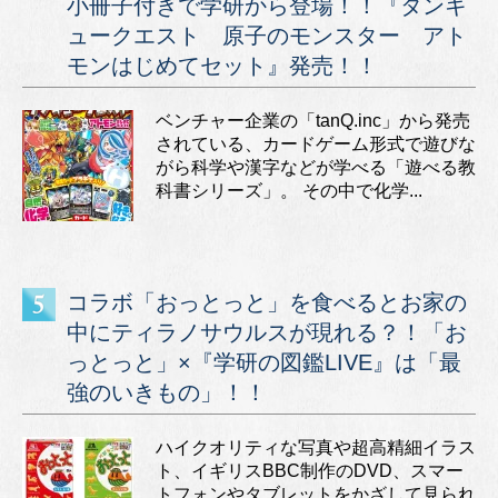
小冊子付きで学研から登場！！『タンキ
ュークエスト 原子のモンスター アト
モンはじめてセット』発売！！
ベンチャー企業の「tanQ.inc」から発売
されている、カードゲーム形式で遊びな
がら科学や漢字などが学べる「遊べる教
科書シリーズ」。 その中で化学...
コラボ「おっとっと」を食べるとお家の
中にティラノサウルスが現れる？！「お
っとっと」×『学研の図鑑LIVE』は「最
強のいきもの」！！
ハイクオリティな写真や超高精細イラス
ト、イギリスBBC制作のDVD、スマー
トフォンやタブレットをかざして見られ