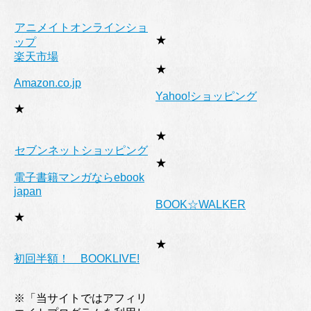
アニメイトオンラインショ
★
ップ
楽天市場
★
Amazon.co.jp
Yahoo!ショッピング
★
★
セブンネットショッピング
★
電子書籍マンガならebook
japan
BOOK☆WALKER
★
★
初回半額！ BOOKLIVE!
※「当サイトではアフィリ