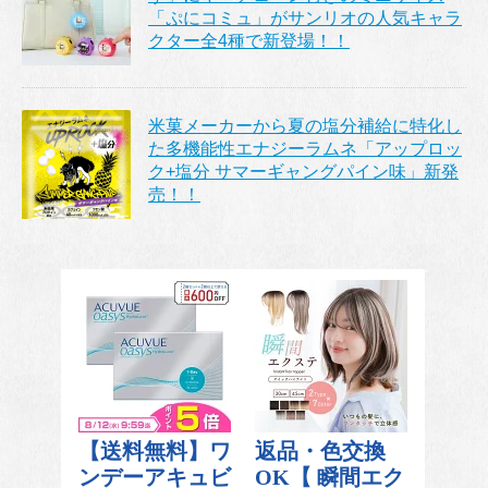
「ぷにコミュ」がサンリオの人気キャラ
クター全4種で新登場！！
米菓メーカーから夏の塩分補給に特化し
た多機能性エナジーラムネ「アップロッ
ク+塩分 サマーギャングパイン味」新発
売！！