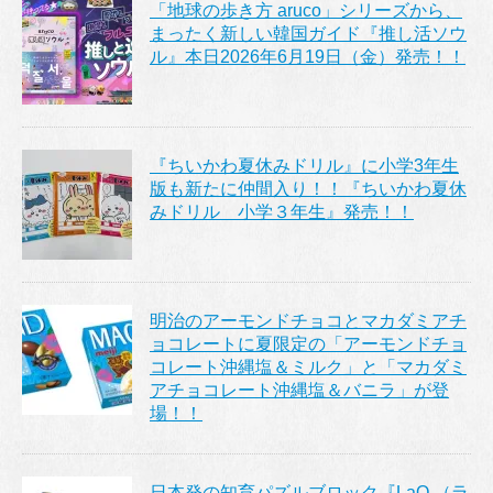
「地球の歩き方 aruco」シリーズから、
まったく新しい韓国ガイド『推し活ソウ
ル』本日2026年6月19日（金）発売！！
『ちいかわ夏休みドリル』に小学3年生
版も新たに仲間入り！！『ちいかわ夏休
みドリル 小学３年生』発売！！
明治のアーモンドチョコとマカダミアチ
ョコレートに夏限定の「アーモンドチョ
コレート沖縄塩＆ミルク」と「マカダミ
アチョコレート沖縄塩＆バニラ」が登
場！！
日本発の知育パズルブロック『LaQ （ラ