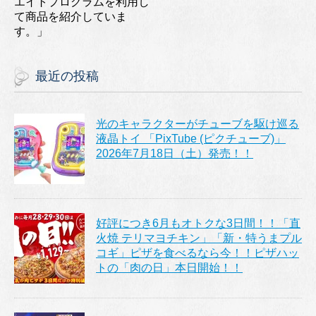
エイトプログラムを利用し
て商品を紹介していま
す。」
最近の投稿
光のキャラクターがチューブを駆け巡る
液晶トイ 「PixTube (ピクチューブ)」
2026年7月18日（土）発売！！
好評につき6月もオトクな3日間！！「直
火焼 テリマヨチキン」「新・特うまプル
コギ」ピザを食べるなら今！！ピザハッ
トの「肉の日」本日開始！！