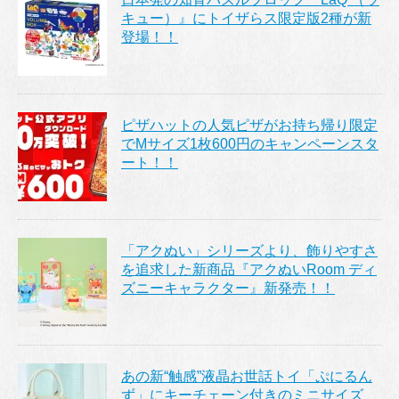
キュー）』にトイザらス限定版2種が新
登場！！
ピザハットの人気ピザがお持ち帰り限定
でMサイズ1枚600円のキャンペーンスタ
ート！！
「アクぬい」シリーズより、飾りやすさ
を追求した新商品『アクぬいRoom ディ
ズニーキャラクター』新発売！！
あの新“触感”液晶お世話トイ「ぷにるん
ず」にキーチェーン付きのミニサイズ