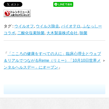
タグ :
ウイルオフ
,
ウイルス除去
,
バイオテロ
,
ふなっしー
コラボ
,
二酸化塩素除菌
,
大木製薬株式会社
,
除菌
「
「こころの健康をすべての人に」臨床心理士とウェブ
＆リアルでつながるReme（リミー）「10月10日世界メ
ンタルヘルスデー」にオープン
」