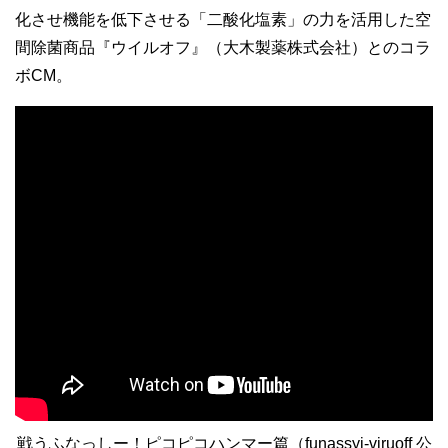
化させ機能を低下させる「二酸化塩素」の力を活用した空
間除菌商品『ウイルオフ』（大木製薬株式会社）とのコラ
ボCM。
戦うふなっしー！ピコピコハンマー篇（funassyi-viruoff 公