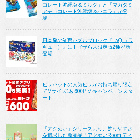
コレート沖縄塩＆ミルク」と「マカダミ
アチョコレート沖縄塩＆バニラ」が登
場！！
日本発の知育パズルブロック『LaQ （ラ
キュー）』にトイザらス限定版2種が新
登場！！
ピザハットの人気ピザがお持ち帰り限定
でMサイズ1枚600円のキャンペーンスタ
ート！！
「アクぬい」シリーズより、飾りやすさ
を追求した新商品『アクぬいRoom ディ