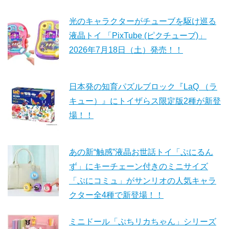
光のキャラクターがチューブを駆け巡る
液晶トイ 「PixTube (ピクチューブ)」
2026年7月18日（土）発売！！
日本発の知育パズルブロック『LaQ （ラ
キュー）』にトイザらス限定版2種が新登
場！！
あの新“触感”液晶お世話トイ「ぷにるん
ず」にキーチェーン付きのミニサイズ
「ぷにコミュ」がサンリオの人気キャラ
クター全4種で新登場！！
ミニドール「ぷちリカちゃん」シリーズ