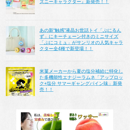
ズニーキャラクター』新発売！！
あの新“触感”液晶お世話トイ「ぷにるん
ず」にキーチェーン付きのミニサイズ
「ぷにコミュ」がサンリオの人気キャラ
クター全4種で新登場！！
米菓メーカーから夏の塩分補給に特化し
た多機能性エナジーラムネ「アップロッ
ク+塩分 サマーギャングパイン味」新発
売！！