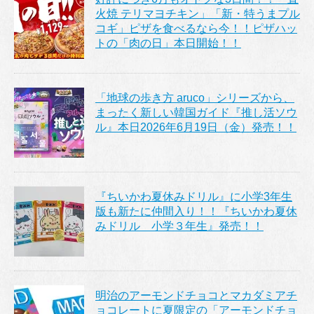
火焼 テリマヨチキン」「新・特うまプル
コギ」ピザを食べるなら今！！ピザハッ
トの「肉の日」本日開始！！
「地球の歩き方 aruco」シリーズから、
まったく新しい韓国ガイド『推し活ソウ
ル』本日2026年6月19日（金）発売！！
『ちいかわ夏休みドリル』に小学3年生
版も新たに仲間入り！！『ちいかわ夏休
みドリル 小学３年生』発売！！
明治のアーモンドチョコとマカダミアチ
ョコレートに夏限定の「アーモンドチョ