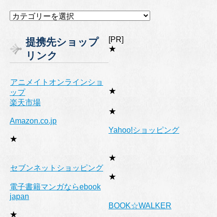
カ
テ
ゴ
[PR]
提携先ショップ
リ
★
リンク
ー
アニメイトオンラインショ
★
ップ
楽天市場
★
Amazon.co.jp
Yahoo!ショッピング
★
★
セブンネットショッピング
★
電子書籍マンガならebook
japan
BOOK☆WALKER
★