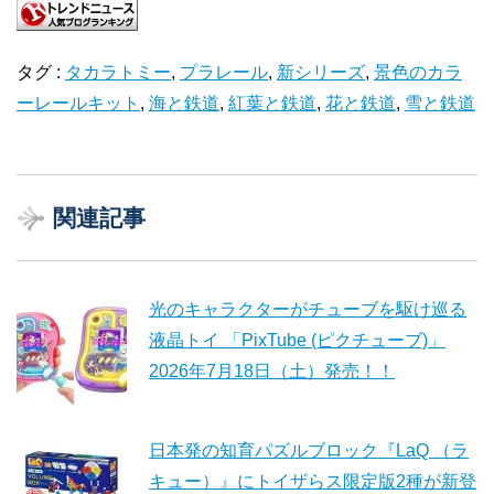
タグ :
タカラトミー
,
プラレール
,
新シリーズ
,
景色のカラ
ーレールキット
,
海と鉄道
,
紅葉と鉄道
,
花と鉄道
,
雪と鉄道
関連記事
光のキャラクターがチューブを駆け巡る
液晶トイ 「PixTube (ピクチューブ)」
2026年7月18日（土）発売！！
日本発の知育パズルブロック『LaQ （ラ
キュー）』にトイザらス限定版2種が新登