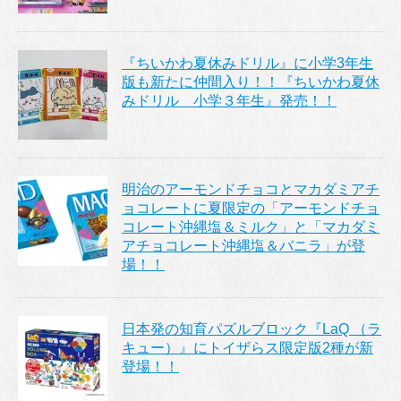
『ちいかわ夏休みドリル』に小学3年生
版も新たに仲間入り！！『ちいかわ夏休
みドリル 小学３年生』発売！！
明治のアーモンドチョコとマカダミアチ
ョコレートに夏限定の「アーモンドチョ
コレート沖縄塩＆ミルク」と「マカダミ
アチョコレート沖縄塩＆バニラ」が登
場！！
日本発の知育パズルブロック『LaQ （ラ
キュー）』にトイザらス限定版2種が新
登場！！