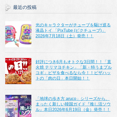
最近の投稿
光のキャラクターがチューブを駆け巡る
液晶トイ 「PixTube (ピクチューブ)」
2026年7月18日（土）発売！！
好評につき6月もオトクな3日間！！「直
火焼 テリマヨチキン」「新・特うまプル
コギ」ピザを食べるなら今！！ピザハッ
トの「肉の日」本日開始！！
「地球の歩き方 aruco」シリーズから、
まったく新しい韓国ガイド『推し活ソウ
ル』本日2026年6月19日（金）発売！！