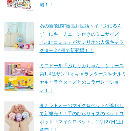
場！！
あの新“触感”液晶お世話トイ「ぷにるん
ず」にキーチェーン付きのミニサイズ
「ぷにコミュ」がサンリオの人気キャラ
クター全4種で新登場！！
ミニドール「ぷちリカちゃん」シリーズ
第1弾はサンリオキャラクターズやナルミ
ヤキャラクターズとのコラボレーショ
ン！！
タカラトミーのマイクロペットが進化し
て新発売！！手のひらサイズのペットロ
ボット「マイクロペット」12月27日(土)
発売！！