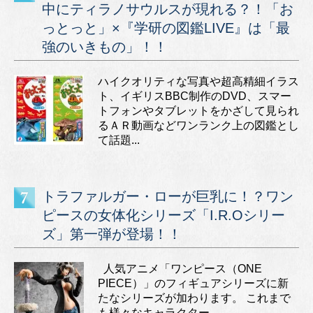
中にティラノサウルスが現れる？！「お
っとっと」×『学研の図鑑LIVE』は「最
強のいきもの」！！
ハイクオリティな写真や超高精細イラス
ト、イギリスBBC制作のDVD、スマー
トフォンやタブレットをかざして見られ
るＡＲ動画などワンランク上の図鑑とし
て話題...
トラファルガー・ローが巨乳に！？ワン
ピースの女体化シリーズ「I.R.Oシリー
ズ」第一弾が登場！！
人気アニメ「ワンピース（ONE
PIECE）」のフィギュアシリーズに新
たなシリーズが加わります。 これまで
も様々なキャラクター...