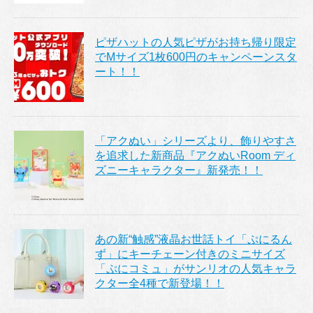
ピザハットの人気ピザがお持ち帰り限定
でMサイズ1枚600円のキャンペーンスタ
ート！！
「アクぬい」シリーズより、飾りやすさ
を追求した新商品『アクぬいRoom ディ
ズニーキャラクター』新発売！！
あの新“触感”液晶お世話トイ「ぷにるん
ず」にキーチェーン付きのミニサイズ
「ぷにコミュ」がサンリオの人気キャラ
クター全4種で新登場！！