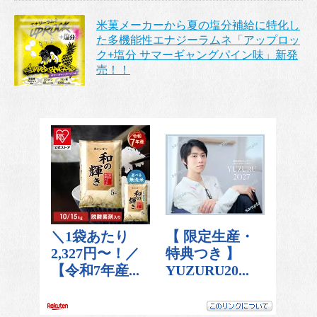
米菓メーカーから夏の塩分補給に特化し
た多機能性エナジーラムネ「アップロッ
ク+塩分 サマーギャングパイン味」新発
売！！