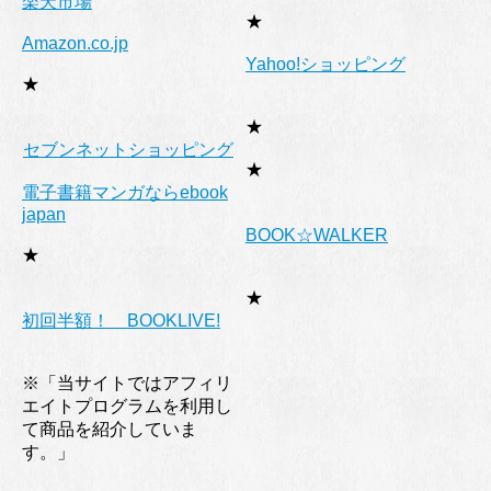
楽天市場
★
Amazon.co.jp
Yahoo!ショッピング
★
★
セブンネットショッピング
★
電子書籍マンガならebook
japan
BOOK☆WALKER
★
★
初回半額！ BOOKLIVE!
※「当サイトではアフィリ
エイトプログラムを利用し
て商品を紹介していま
す。」