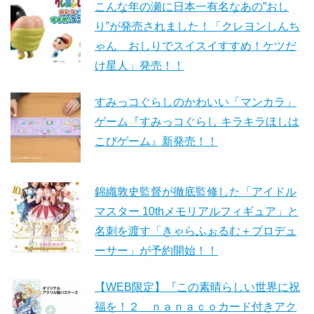
こんな年の瀬に日本一有名なあの”おし
り”が発売されました！「クレヨンしんち
ゃん おしりでスイスイすすめ！ケツだ
け星人」発売！！
すみっコぐらしのかわいい「マンカラ」
ゲーム『すみっコぐらし キラキラほしは
こびゲーム』新発売！！
錦織敦史監督が徹底監修した「アイドル
マスター 10thメモリアルフィギュア」と
名刺を渡す「きゃらふぉるむ＋プロデュ
ーサー」が予約開始！！
【WEB限定】『この素晴らしい世界に祝
福を！２ ｎａｎａｃｏカード付きアク