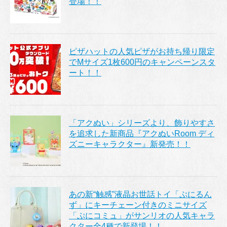
登場！！
ピザハットの人気ピザがお持ち帰り限定
でMサイズ1枚600円のキャンペーンスタ
ート！！
「アクぬい」シリーズより、飾りやすさ
を追求した新商品『アクぬいRoom ディ
ズニーキャラクター』新発売！！
あの新“触感”液晶お世話トイ「ぷにるん
ず」にキーチェーン付きのミニサイズ
「ぷにコミュ」がサンリオの人気キャラ
クター全4種で新登場！！