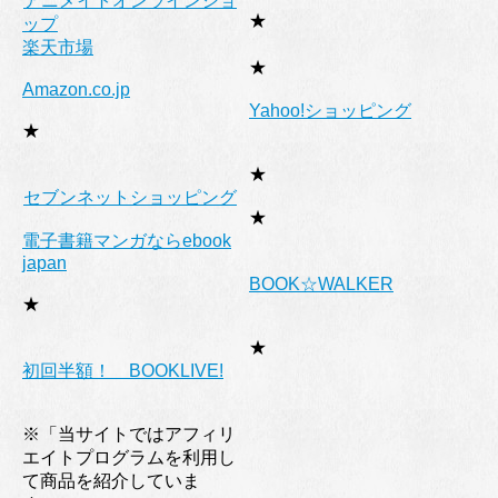
アニメイトオンラインショ
★
ップ
楽天市場
★
Amazon.co.jp
Yahoo!ショッピング
★
★
セブンネットショッピング
★
電子書籍マンガならebook
japan
BOOK☆WALKER
★
★
初回半額！ BOOKLIVE!
※「当サイトではアフィリ
エイトプログラムを利用し
て商品を紹介していま