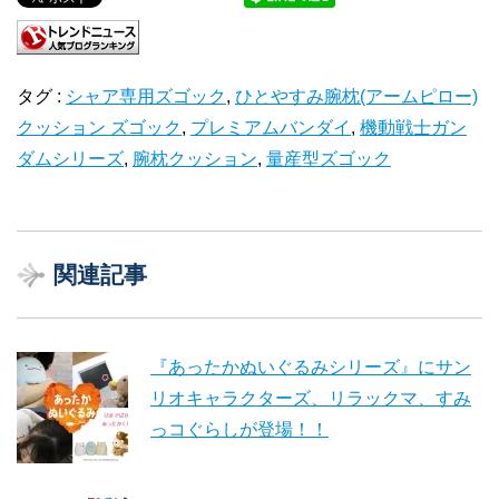
タグ :
シャア専用ズゴック
,
ひとやすみ腕枕(アームピロー)
クッション ズゴック
,
プレミアムバンダイ
,
機動戦士ガン
ダムシリーズ
,
腕枕クッション
,
量産型ズゴック
関連記事
『あったかぬいぐるみシリーズ』にサン
リオキャラクターズ、リラックマ、すみ
っコぐらしが登場！！