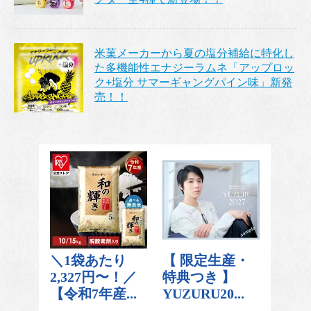
米菓メーカーから夏の塩分補給に特化し
た多機能性エナジーラムネ「アップロッ
ク+塩分 サマーギャングパイン味」新発
売！！