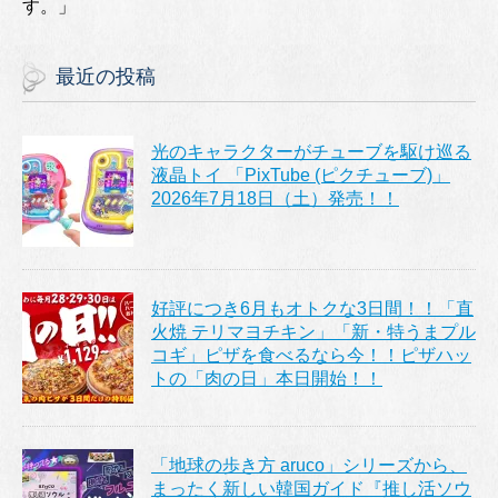
す。」
最近の投稿
光のキャラクターがチューブを駆け巡る
液晶トイ 「PixTube (ピクチューブ)」
2026年7月18日（土）発売！！
好評につき6月もオトクな3日間！！「直
火焼 テリマヨチキン」「新・特うまプル
コギ」ピザを食べるなら今！！ピザハッ
トの「肉の日」本日開始！！
「地球の歩き方 aruco」シリーズから、
まったく新しい韓国ガイド『推し活ソウ