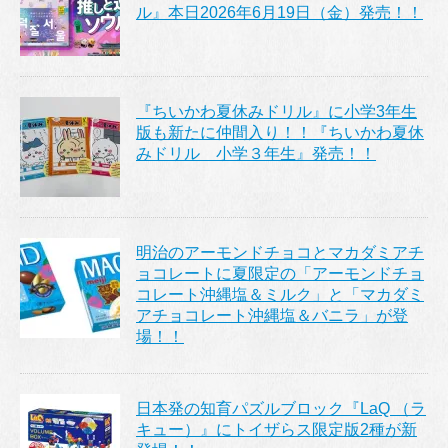
ル』本日2026年6月19日（金）発売！！
『ちいかわ夏休みドリル』に小学3年生
版も新たに仲間入り！！『ちいかわ夏休
みドリル 小学３年生』発売！！
明治のアーモンドチョコとマカダミアチ
ョコレートに夏限定の「アーモンドチョ
コレート沖縄塩＆ミルク」と「マカダミ
アチョコレート沖縄塩＆バニラ」が登
場！！
日本発の知育パズルブロック『LaQ （ラ
キュー）』にトイザらス限定版2種が新