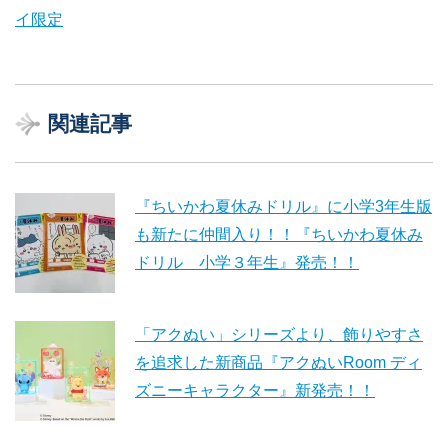
イ限定
関連記事
『ちいかわ夏休みドリル』に小学3年生版
も新たに仲間入り！！『ちいかわ夏休み
ドリル 小学３年生』発売！！
「アクぬい」シリーズより、飾りやすさ
を追求した新商品『アクぬいRoom ディ
ズニーキャラクター』新発売！！