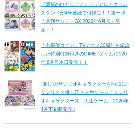
『薬屋のひとりごと』デュアルアクリル
スタンドが4号連続で付録に！！第一弾
「月刊サンデーGX 2026年6月号」発
売！！
「名探偵コナン」TVアニメ30周年を記念
した特別付録付きのDIME (ダイム) 2026
年 6月号本日発売！！
“推し”のサンリオキャラクターをNo.1に!!
サンリオ × 推し活 × 人生ゲーム「サンリ
オキャラクターズ 人生ゲーム」2026年
4月下旬新発売!!