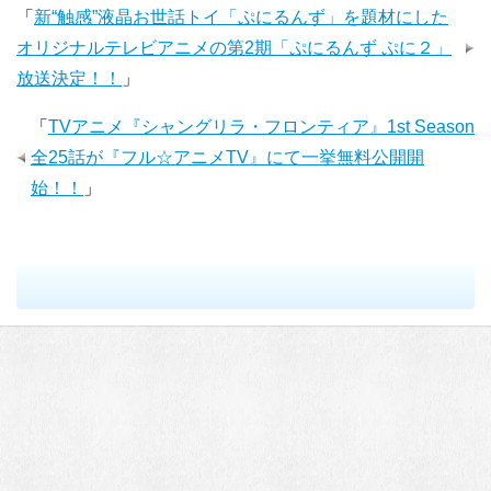
「
新“触感”液晶お世話トイ「ぷにるんず」を題材にした
オリジナルテレビアニメの第2期「ぷにるんず ぷに２」
放送決定！！
」
「
TVアニメ『シャングリラ・フロンティア』1st Season
全25話が『フル☆アニメTV』にて一挙無料公開開
始！！
」