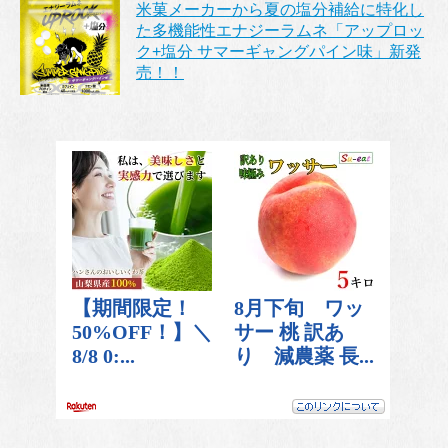
米菓メーカーから夏の塩分補給に特化し
た多機能性エナジーラムネ「アップロッ
ク+塩分 サマーギャングパイン味」新発
売！！