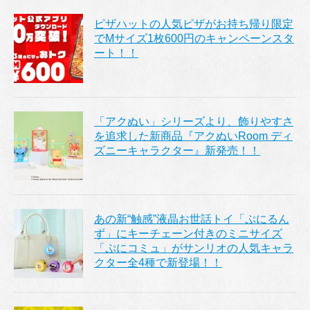
ピザハットの人気ピザがお持ち帰り限定
でMサイズ1枚600円のキャンペーンスタ
ート！！
「アクぬい」シリーズより、飾りやすさ
を追求した新商品『アクぬいRoom ディ
ズニーキャラクター』新発売！！
あの新“触感”液晶お世話トイ「ぷにるん
ず」にキーチェーン付きのミニサイズ
「ぷにコミュ」がサンリオの人気キャラ
クター全4種で新登場！！