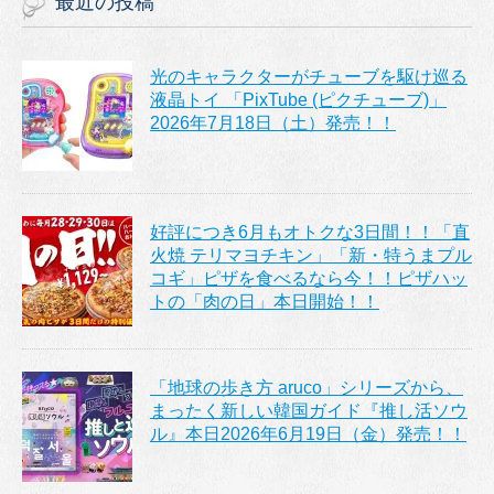
最近の投稿
光のキャラクターがチューブを駆け巡る
液晶トイ 「PixTube (ピクチューブ)」
2026年7月18日（土）発売！！
好評につき6月もオトクな3日間！！「直
火焼 テリマヨチキン」「新・特うまプル
コギ」ピザを食べるなら今！！ピザハッ
トの「肉の日」本日開始！！
「地球の歩き方 aruco」シリーズから、
まったく新しい韓国ガイド『推し活ソウ
ル』本日2026年6月19日（金）発売！！