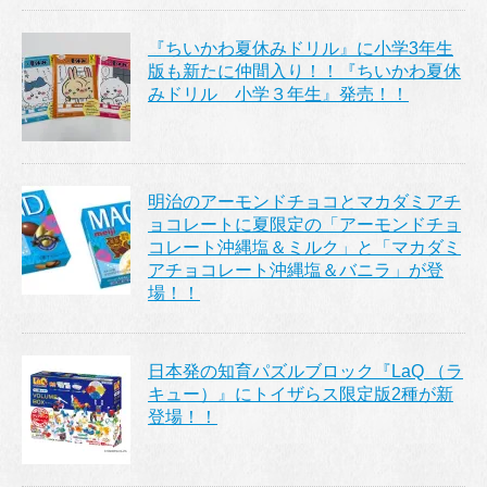
『ちいかわ夏休みドリル』に小学3年生
版も新たに仲間入り！！『ちいかわ夏休
みドリル 小学３年生』発売！！
明治のアーモンドチョコとマカダミアチ
ョコレートに夏限定の「アーモンドチョ
コレート沖縄塩＆ミルク」と「マカダミ
アチョコレート沖縄塩＆バニラ」が登
場！！
日本発の知育パズルブロック『LaQ （ラ
キュー）』にトイザらス限定版2種が新
登場！！