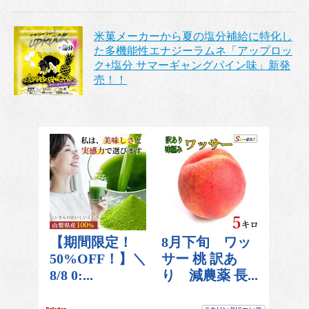
米菓メーカーから夏の塩分補給に特化し
た多機能性エナジーラムネ「アップロッ
ク+塩分 サマーギャングパイン味」新発
売！！