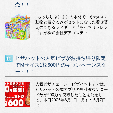
売！！
もっちりぷにぷにの素材で、かわいい
動物と着ぐるみがセットになった着せ替
えのできるフィギュア『もっちりフレン
ズ』が株式会社デアゴスティ...
ピザハットの人気ピザがお持ち帰り限定
でMサイズ1枚600円のキャンペーンスタ
ート！！
人気ピザチェーン「ピザハット」では、
ピザハット公式アプリの累計ダウンロー
ド数が600万を突破したことを記念し
て、本日2026年6月1日（月）〜6月7日
（...