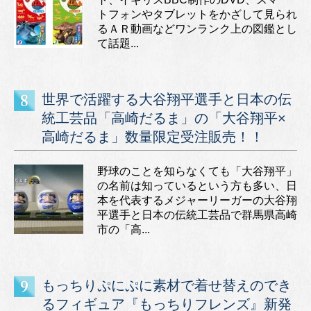
トフォンやタブレットをかざして見られ
るＡＲ動画などワンランク上の図鑑とし
て話題...
世界で活躍する大谷翔平選手と日本の伝
統工芸品「高崎だるま」の「大谷翔平×
高崎だるま」数量限定受注販売！！
野球のことを知らなくても「大谷翔平」
の名前は知っているという方も多い、日
本を代表するメジャーリーガーの大谷翔
平選手と日本の伝統工芸品で群馬県高崎
市の「高...
もっちりぷにぷに素材で着せ替えのでき
るフィギュア『もっちりフレンズ』新発