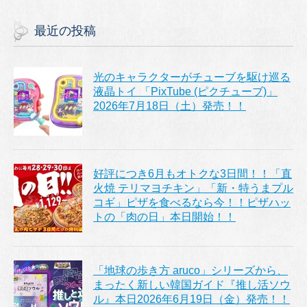
最近の投稿
光のキャラクターがチューブを駆け巡る
液晶トイ 「PixTube (ピクチューブ)」
2026年7月18日（土）発売！！
好評につき6月もオトクな3日間！！「直
火焼 テリマヨチキン」「新・特うまプル
コギ」ピザを食べるなら今！！ピザハッ
トの「肉の日」本日開始！！
「地球の歩き方 aruco」シリーズから、
まったく新しい韓国ガイド『推し活ソウ
ル』本日2026年6月19日（金）発売！！