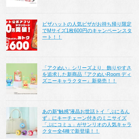
ピザハットの人気ピザがお持ち帰り限定
でMサイズ1枚600円のキャンペーンスタ
ート！！
「アクぬい」シリーズより、飾りやすさ
を追求した新商品『アクぬいRoom ディ
ズニーキャラクター』新発売！！
あの新“触感”液晶お世話トイ「ぷにるん
ず」にキーチェーン付きのミニサイズ
「ぷにコミュ」がサンリオの人気キャラ
クター全4種で新登場！！