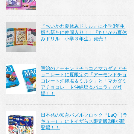
『ちいかわ夏休みドリル』に小学3年生
版も新たに仲間入り！！『ちいかわ夏休
みドリル 小学３年生』発売！！
明治のアーモンドチョコとマカダミアチ
ョコレートに夏限定の「アーモンドチョ
コレート沖縄塩＆ミルク」と「マカダミ
アチョコレート沖縄塩＆バニラ」が登
場！！
日本発の知育パズルブロック『LaQ （ラ
キュー）』にトイザらス限定版2種が新
登場！！