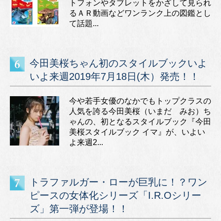
トフォンやタブレットをかざして見られ
るＡＲ動画などワンランク上の図鑑とし
て話題...
今田美桜ちゃん初のスタイルブックいよ
いよ来週2019年7月18日(木）発売！！
今や若手女優のなかでもトップクラスの
人気を誇る今田美桜（いまだ みお）ち
ゃんの、初となるスタイルブック『今田
美桜スタイルブック イマ』が、いよい
よ来週2...
トラファルガー・ローが巨乳に！？ワン
ピースの女体化シリーズ「I.R.Oシリー
ズ」第一弾が登場！！