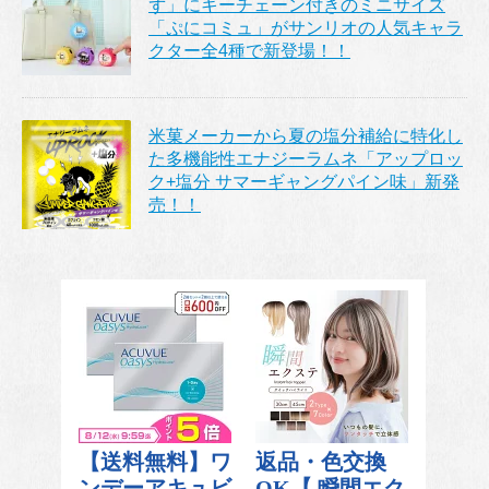
ず」にキーチェーン付きのミニサイズ
「ぷにコミュ」がサンリオの人気キャラ
クター全4種で新登場！！
米菓メーカーから夏の塩分補給に特化し
た多機能性エナジーラムネ「アップロッ
ク+塩分 サマーギャングパイン味」新発
売！！