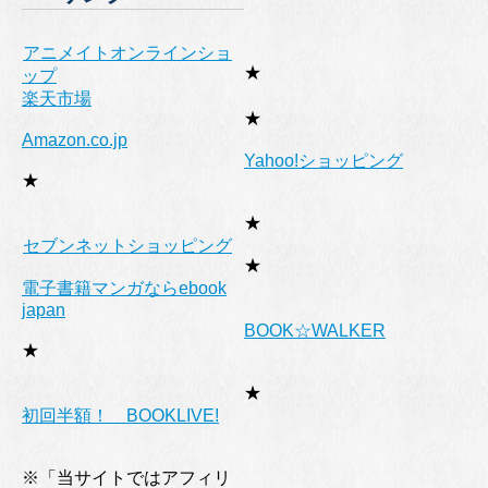
アニメイトオンラインショ
★
ップ
楽天市場
★
Amazon.co.jp
Yahoo!ショッピング
★
★
セブンネットショッピング
★
電子書籍マンガならebook
japan
BOOK☆WALKER
★
★
初回半額！ BOOKLIVE!
※「当サイトではアフィリ