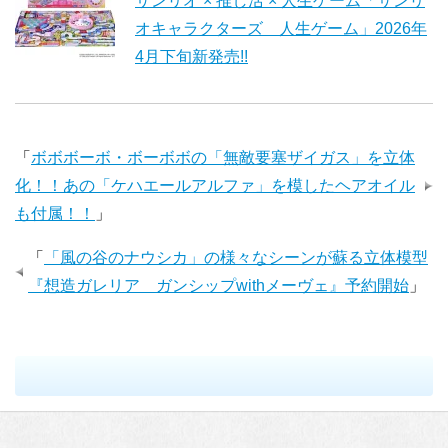
サンリオ × 推し活 × 人生ゲーム「サンリ
オキャラクターズ 人生ゲーム」2026年
4月下旬新発売!!
「
ボボボーボ・ボーボボの「無敵要塞ザイガス」を立体
化！！あの「ケハエールアルファ」を模したヘアオイル
も付属！！
」
「
「風の谷のナウシカ」の様々なシーンが蘇る立体模型
『想造ガレリア ガンシップwithメーヴェ』予約開始
」