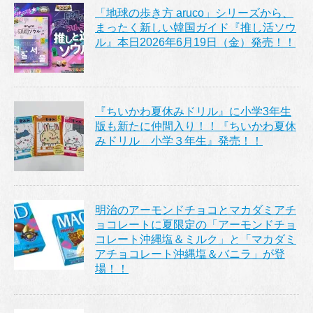
「地球の歩き方 aruco」シリーズから、
まったく新しい韓国ガイド『推し活ソウ
ル』本日2026年6月19日（金）発売！！
『ちいかわ夏休みドリル』に小学3年生
版も新たに仲間入り！！『ちいかわ夏休
みドリル 小学３年生』発売！！
明治のアーモンドチョコとマカダミアチ
ョコレートに夏限定の「アーモンドチョ
コレート沖縄塩＆ミルク」と「マカダミ
アチョコレート沖縄塩＆バニラ」が登
場！！