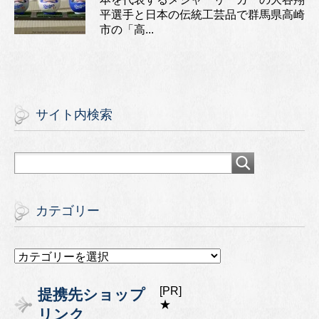
平選手と日本の伝統工芸品で群馬県高崎
市の「高...
サイト内検索
カテゴリー
カ
テ
ゴ
[PR]
提携先ショップ
リ
★
リンク
ー