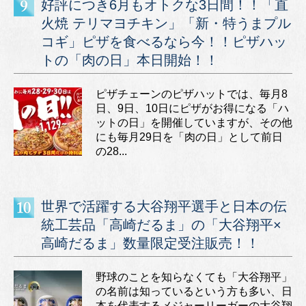
好評につき6月もオトクな3日間！！「直
火焼 テリマヨチキン」「新・特うまプル
コギ」ピザを食べるなら今！！ピザハッ
トの「肉の日」本日開始！！
ピザチェーンのピザハットでは、毎月8
日、9日、10日にピザがお得になる「ハ
ットの日」を開催していますが、その他
にも毎月29日を「肉の日」として前日
の28...
世界で活躍する大谷翔平選手と日本の伝
統工芸品「高崎だるま」の「大谷翔平×
高崎だるま」数量限定受注販売！！
野球のことを知らなくても「大谷翔平」
の名前は知っているという方も多い、日
本を代表するメジャーリーガーの大谷翔