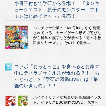
小冊子付きで学研から登場！！『タンキ
ュークエスト 原子のモンスター アト
モンはじめてセット』発売！！
ベンチャー企業の「tanQ.inc」から発売
されている、カードゲーム形式で遊びな
がら科学や漢字などが学べる「遊べる教
科書シリーズ」。 その中で化学...
コラボ「おっとっと」を食べるとお家の
中にティラノサウルスが現れる？！「お
っとっと」×『学研の図鑑LIVE』は「最
強のいきもの」！！
ハイクオリティな写真や超高精細イラス
ト、イギリスBBC制作のDVD、スマー