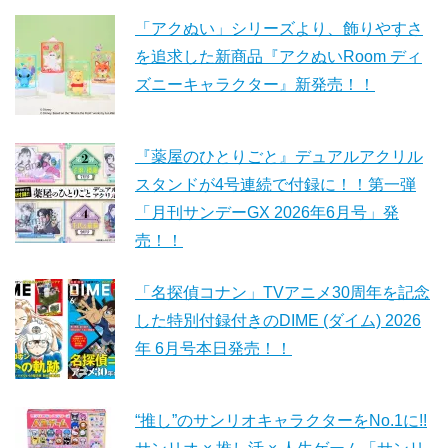
「アクぬい」シリーズより、飾りやすさ
を追求した新商品『アクぬいRoom ディ
ズニーキャラクター』新発売！！
『薬屋のひとりごと』デュアルアクリル
スタンドが4号連続で付録に！！第一弾
「月刊サンデーGX 2026年6月号」発
売！！
「名探偵コナン」TVアニメ30周年を記念
した特別付録付きのDIME (ダイム) 2026
年 6月号本日発売！！
“推し”のサンリオキャラクターをNo.1に!!