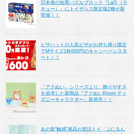
日本発の知育パズルブロック『LaQ （ラ
キュー）』にトイザらス限定版2種が新
登場！！
ピザハットの人気ピザがお持ち帰り限定
でMサイズ1枚600円のキャンペーンスタ
ート！！
「アクぬい」シリーズより、飾りやすさ
を追求した新商品『アクぬいRoom ディ
ズニーキャラクター』新発売！！
あの新“触感”液晶お世話トイ「ぷにるん