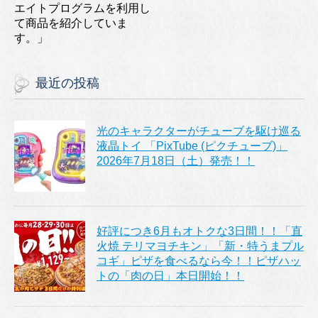
エイトプログラムを利用し
て商品を紹介していま
す。」
最近の投稿
光のキャラクターがチューブを駆け巡る
液晶トイ 「PixTube (ピクチューブ)」
2026年7月18日（土）発売！！
好評につき6月もオトクな3日間！！「直
火焼 テリマヨチキン」「新・特うまプル
コギ」ピザを食べるなら今！！ピザハッ
トの「肉の日」本日開始！！