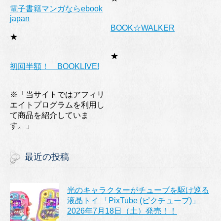
電子書籍マンガならebook
japan
BOOK☆WALKER
★
★
初回半額！ BOOKLIVE!
※「当サイトではアフィリ
エイトプログラムを利用し
て商品を紹介していま
す。」
最近の投稿
光のキャラクターがチューブを駆け巡る
液晶トイ 「PixTube (ピクチューブ)」
2026年7月18日（土）発売！！