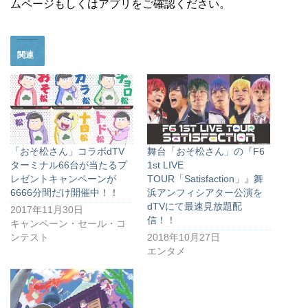
ムページもしくはアプリをご確認ください。
関連
「おそ松さん」コラボdTV
舞台「おそ松さん」の『F6
ターミナル66台が当たるプ
1st LIVE
レゼントキャンペーンが
TOUR「Satisfaction」』舞
6666分間だけ開催中！！
浜アンフィシアター公演を
dTVにて最速見放題配
2017年11月30日
信！！
キャンペーン・セール・コ
ンテスト
2018年10月27日
エンタメ