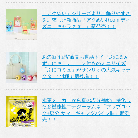
「アクぬい」シリーズより、飾りやすさ
を追求した新商品『アクぬいRoom ディ
ズニーキャラクター』新発売！！
あの新“触感”液晶お世話トイ「ぷにるん
ず」にキーチェーン付きのミニサイズ
「ぷにコミュ」がサンリオの人気キャラ
クター全4種で新登場！！
米菓メーカーから夏の塩分補給に特化し
た多機能性エナジーラムネ「アップロッ
ク+塩分 サマーギャングパイン味」新発
売！！