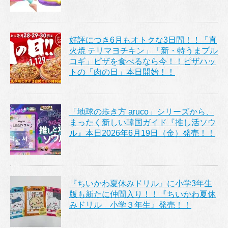
好評につき6月もオトクな3日間！！「直
火焼 テリマヨチキン」「新・特うまプル
コギ」ピザを食べるなら今！！ピザハッ
トの「肉の日」本日開始！！
「地球の歩き方 aruco」シリーズから、
まったく新しい韓国ガイド『推し活ソウ
ル』本日2026年6月19日（金）発売！！
『ちいかわ夏休みドリル』に小学3年生
版も新たに仲間入り！！『ちいかわ夏休
みドリル 小学３年生』発売！！