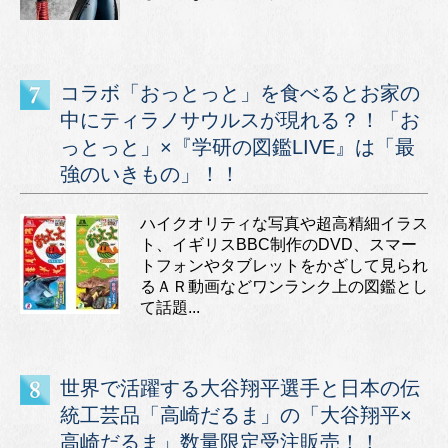
コラボ「おっとっと」を食べるとお家の
中にティラノサウルスが現れる？！「お
っとっと」×『学研の図鑑LIVE』は「最
強のいきもの」！！
ハイクオリティな写真や超高精細イラス
ト、イギリスBBC制作のDVD、スマー
トフォンやタブレットをかざして見られ
るＡＲ動画などワンランク上の図鑑とし
て話題...
世界で活躍する大谷翔平選手と日本の伝
統工芸品「高崎だるま」の「大谷翔平×
高崎だるま」数量限定受注販売！！