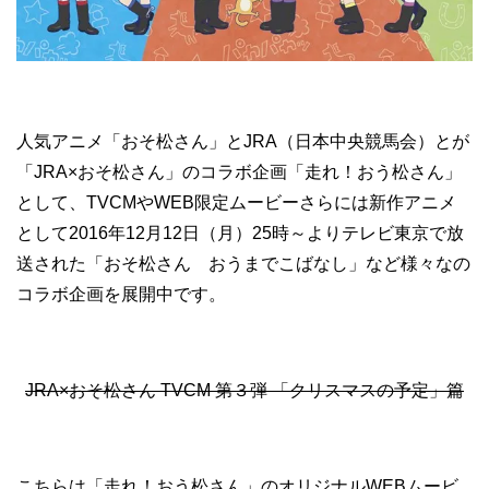
人気アニメ「おそ松さん」とJRA（日本中央競馬会）とが
「JRA×おそ松さん」のコラボ企画「走れ！おう松さん」
として、TVCMやWEB限定ムービーさらには新作アニメ
として2016年12月12日（月）25時～よりテレビ東京で放
送された「おそ松さん おうまでこばなし」など様々なの
コラボ企画を展開中です。
JRA×おそ松さん TVCM 第３弾 「クリスマスの予定」篇
こちらは「走れ！おう松さん」のオリジナルWEBムービ