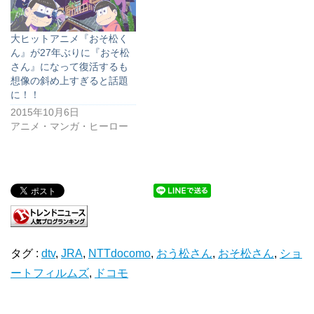
大ヒットアニメ『おそ松く
ん』が27年ぶりに『おそ松
さん』になって復活するも
想像の斜め上すぎると話題
に！！
2015年10月6日
アニメ・マンガ・ヒーロー
タグ :
dtv
,
JRA
,
NTTdocomo
,
おう松さん
,
おそ松さん
,
ショ
ートフィルムズ
,
ドコモ