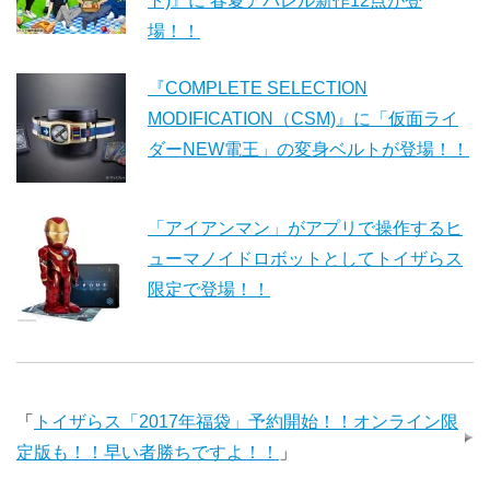
ト)』に 春夏アパレル新作12点が登
場！！
『COMPLETE SELECTION
MODIFICATION（CSM)』に「仮面ライ
ダーNEW電王」の変身ベルトが登場！！
「アイアンマン」がアプリで操作するヒ
ューマノイドロボットとしてトイザらス
限定で登場！！
「
トイザらス「2017年福袋」予約開始！！オンライン限
定版も！！早い者勝ちですよ！！
」