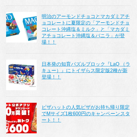
明治のアーモンドチョコとマカダミアチ
ョコレートに夏限定の「アーモンドチョ
コレート沖縄塩＆ミルク」と「マカダミ
アチョコレート沖縄塩＆バニラ」が登
場！！
日本発の知育パズルブロック『LaQ （ラ
キュー）』にトイザらス限定版2種が新
登場！！
ピザハットの人気ピザがお持ち帰り限定
でMサイズ1枚600円のキャンペーンスタ
ート！！