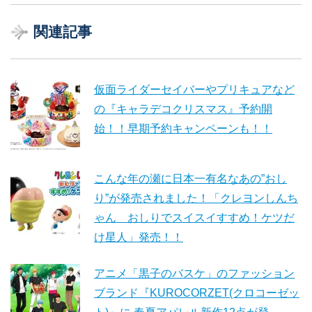
関連記事
仮面ライダーセイバーやプリキュアなど
の『キャラデコクリスマス』予約開
始！！早期予約キャンペーンも！！
こんな年の瀬に日本一有名なあの”おし
り”が発売されました！「クレヨンしんち
ゃん おしりでスイスイすすめ！ケツだ
け星人」発売！！
アニメ「黒子のバスケ」のファッション
ブランド『KUROCORZET(クロコーゼッ