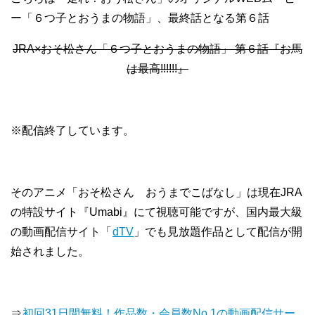
ー「６つ子とおうまの物語」、最終話となる第６話
JRA×おそ松さん「６つ子とおうまの物語」 第６話『お馬
は最高!!!!!!』
※配信終了しています。
そのアニメ「おそ松さん おうまでこばなし」は現在JRA
の特設サイト『Umabi』にて視聴可能ですが、国内最大級
の動画配信サイト「
dTV
」でも見放題作品として配信が開
始されました。
⇒
初回31日間無料！作品数・会員数No.1の動画配信サー