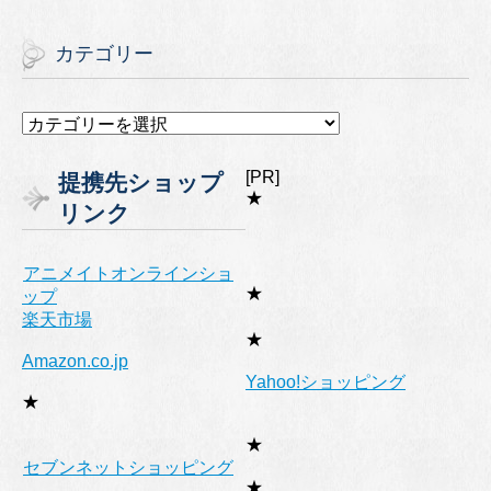
カテゴリー
カ
テ
ゴ
[PR]
提携先ショップ
リ
★
リンク
ー
アニメイトオンラインショ
★
ップ
楽天市場
★
Amazon.co.jp
Yahoo!ショッピング
★
★
セブンネットショッピング
★