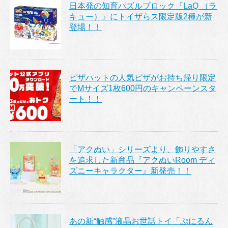
日本発の知育パズルブロック『LaQ （ラ
キュー）』にトイザらス限定版2種が新
登場！！
ピザハットの人気ピザがお持ち帰り限定
でMサイズ1枚600円のキャンペーンスタ
ート！！
「アクぬい」シリーズより、飾りやすさ
を追求した新商品『アクぬいRoom ディ
ズニーキャラクター』新発売！！
あの新“触感”液晶お世話トイ「ぷにるん