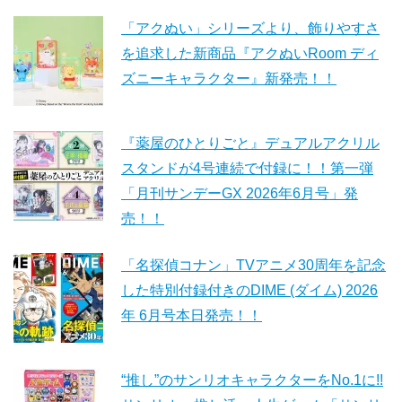
「アクぬい」シリーズより、飾りやすさ
を追求した新商品『アクぬいRoom ディ
ズニーキャラクター』新発売！！
『薬屋のひとりごと』デュアルアクリル
スタンドが4号連続で付録に！！第一弾
「月刊サンデーGX 2026年6月号」発
売！！
「名探偵コナン」TVアニメ30周年を記念
した特別付録付きのDIME (ダイム) 2026
年 6月号本日発売！！
“推し”のサンリオキャラクターをNo.1に!!