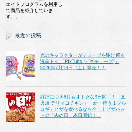
エイトプログラムを利用し
て商品を紹介していま
す。」
最近の投稿
光のキャラクターがチューブを駆け巡る
液晶トイ 「PixTube (ピクチューブ)」
2026年7月18日（土）発売！！
好評につき6月もオトクな3日間！！「直
火焼 テリマヨチキン」「新・特うまプル
コギ」ピザを食べるなら今！！ピザハッ
トの「肉の日」本日開始！！