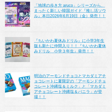
「地球の歩き方 aruco」シリーズから、
まったく新しい韓国ガイド『推し活ソウ
ル』本日2026年6月19日（金）発売！！
『ちいかわ夏休みドリル』に小学3年生
版も新たに仲間入り！！『ちいかわ夏休
みドリル 小学３年生』発売！！
明治のアーモンドチョコとマカダミアチ
ョコレートに夏限定の「アーモンドチョ
コレート沖縄塩＆ミルク」と「マカダミ
アチョコレート沖縄塩＆バニラ」が登
場！！