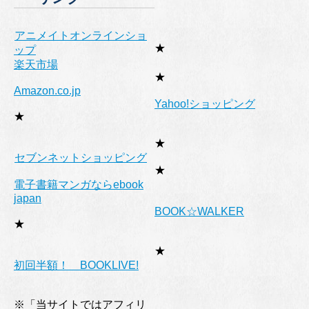
アニメイトオンラインショ
★
ップ
楽天市場
★
Amazon.co.jp
Yahoo!ショッピング
★
★
セブンネットショッピング
★
電子書籍マンガならebook
japan
BOOK☆WALKER
★
★
初回半額！ BOOKLIVE!
※「当サイトではアフィリ