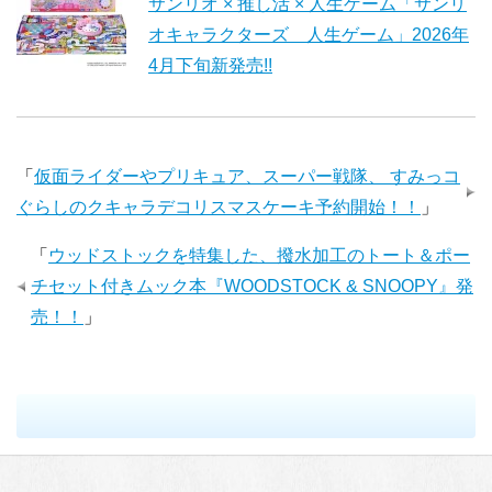
サンリオ × 推し活 × 人生ゲーム「サンリ
オキャラクターズ 人生ゲーム」2026年
4月下旬新発売!!
「
仮面ライダーやプリキュア、スーパー戦隊、 すみっコ
ぐらしのクキャラデコリスマスケーキ予約開始！！
」
「
ウッドストックを特集した、撥水加工のトート＆ポー
チセット付きムック本『WOODSTOCK & SNOOPY』発
売！！
」