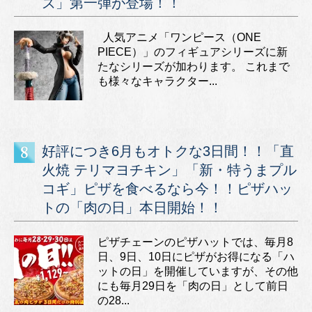
ズ」第一弾が登場！！
人気アニメ「ワンピース（ONE
PIECE）」のフィギュアシリーズに新
たなシリーズが加わります。 これまで
も様々なキャラクター...
好評につき6月もオトクな3日間！！「直
火焼 テリマヨチキン」「新・特うまプル
コギ」ピザを食べるなら今！！ピザハッ
トの「肉の日」本日開始！！
ピザチェーンのピザハットでは、毎月8
日、9日、10日にピザがお得になる「ハ
ットの日」を開催していますが、その他
にも毎月29日を「肉の日」として前日
の28...