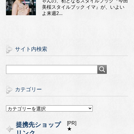
ゃんの、初となるスタイルブック『今田
美桜スタイルブック イマ』が、いよい
よ来週2...
サイト内検索
カテゴリー
カ
テ
ゴ
[PR]
提携先ショップ
リ
★
リンク
ー