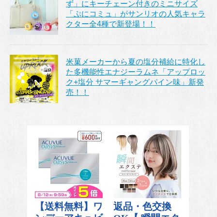
ず」にキーチェーン付きのミニサイズ
「ぷにコミュ」がサンリオの人気キャラ
クター全4種で新登場！！
米菓メーカーから夏の塩分補給に特化し
た多機能性エナジーラムネ「アップロッ
ク+塩分 サマーギャングパイン味」新発
売！！