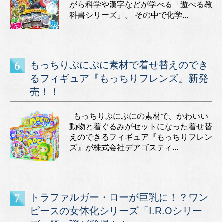
がら科学や漢字などが学べる「遊べる教
科書シリーズ」。 その中で化学...
もっちりぷにぷに素材で着せ替えのでき
るフィギュア『もっちりフレンズ』新発
売！！
もっちりぷにぷにの素材で、かわいい
動物と着ぐるみがセットになった着せ替
えのできるフィギュア『もっちりフレン
ズ』が株式会社デアゴスティ...
トラファルガー・ローが巨乳に！？ワン
ピースの女体化シリーズ「I.R.Oシリー