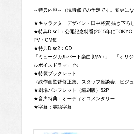
～特典内容～（現時点での予定です。変更にな
★キャラクターデザイン・田中将賀 描き下ろし
★特典Disc1：公開記念特番(2015年にTOKYO
PV・CM集
★特典Disc2：CD
「ミュージカルパート楽曲 順Ver.」、「オ
ルボイスドラマ」 他
★特製ブックレット
（総作画監督修正集、スタッフ座談会、ビジュ
★劇場パンフレット（縮刷版）52P
★音声特典：オーディオコメンタリー
★字幕：英語字幕