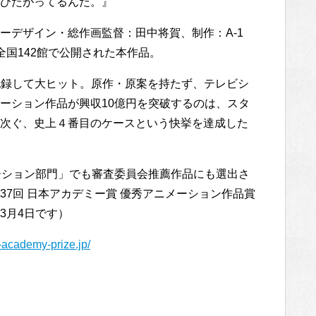
びたがってるんだ。』
ーデザイン・総作画監督：田中将賀、制作：A-1
より全国142館で公開された本作品。
を記録して大ヒット。原作・原案を持たず、テレビシ
ーション作品が興収10億円を突破するのは、スタ
次ぐ、史上４番目のケースという快挙を達成した
ーション部門」でも審査委員会推薦作品にも選出さ
7回 日本アカデミー賞 優秀アニメーション作品賞
3月4日です）
-academy-prize.jp/