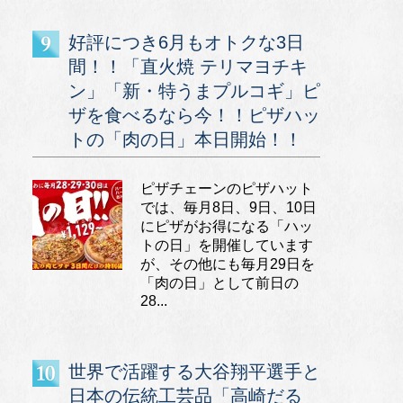
好評につき6月もオトクな3日
間！！「直火焼 テリマヨチキ
ン」「新・特うまプルコギ」ピ
ザを食べるなら今！！ピザハッ
トの「肉の日」本日開始！！
ピザチェーンのピザハット
では、毎月8日、9日、10日
にピザがお得になる「ハッ
トの日」を開催しています
が、その他にも毎月29日を
「肉の日」として前日の
28...
世界で活躍する大谷翔平選手と
日本の伝統工芸品「高崎だる