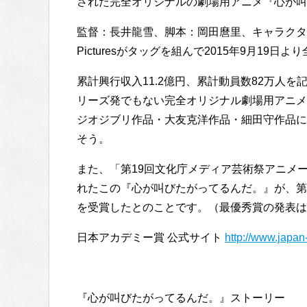
された完全オリジナルの劇場用アニメ『心が叫
監督：長井龍雪、脚本：岡田麿里、キャラクタ
Picturesがタッグを組んで2015年9月19日
累計興行収入11.2億円、累計動員数82万人
リーズ発でもない完全オリジナル劇場用アニメ
ジオジブリ作品・大友克洋作品・細田守作品に
そう。
また、「第19回文化庁メディア芸術祭アニメ
れたこの『心が叫びたがってるんだ。』が、第3
を受賞したとのことです。（最優秀賞の発表は
日本アカデミー賞 公式サイト
http://www.japan
『心が叫びたがってるんだ。』ストーリー