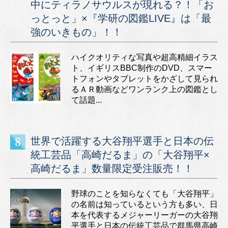
中にティラノサウルスが現れる？！「お
っとっと」×『学研の図鑑LIVE』は「最
強のいきもの」！！
ハイクオリティな写真や超高精細イラス
ト、イギリスBBC制作のDVD、スマー
トフォンやタブレットをかざして見られ
るＡＲ動画などワンランク上の図鑑とし
て話題...
世界で活躍する大谷翔平選手と日本の伝
統工芸品「高崎だるま」の「大谷翔平×
高崎だるま」数量限定受注販売！！
野球のことを知らなくても「大谷翔平」
の名前は知っているという方も多い、日
本を代表するメジャーリーガーの大谷翔
平選手と日本の伝統工芸品で群馬県高崎