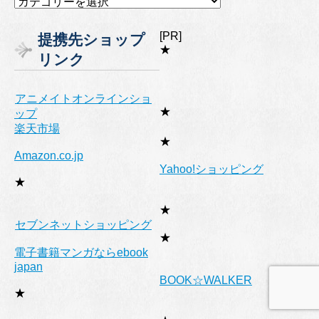
テ
ゴ
[PR]
提携先ショップ
リ
★
リンク
ー
アニメイトオンラインショ
★
ップ
楽天市場
★
Amazon.co.jp
Yahoo!ショッピング
★
★
セブンネットショッピング
★
電子書籍マンガならebook
japan
BOOK☆WALKER
★