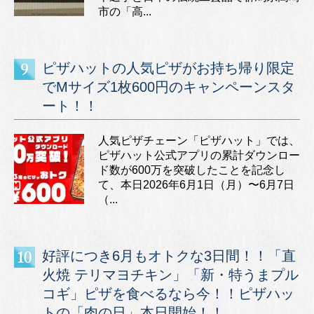
市の「高...
ピザハットの人気ピザがお持ち帰り限定
でMサイズ1枚600円のキャンペーンスタ
ート！！
人気ピザチェーン「ピザハット」では、
ピザハット公式アプリの累計ダウンロー
ド数が600万を突破したことを記念し
て、本日2026年6月1日（月）〜6月7日
（...
好評につき6月もオトクな3日間！！「直
火焼 テリマヨチキン」「新・特うまプル
コギ」ピザを食べるなら今！！ピザハッ
トの「肉の日」本日開始！！