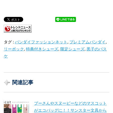
タグ :
バンダイファッションネット
,
プレミアムバンダイ
,
リーボック
,
特典付きシューズ
,
限定シューズ
,
黒子のバス
ケ
関連記事
プーさんやスヌーピーなどのマスコット
がエコバッグに！！サンスター文具から