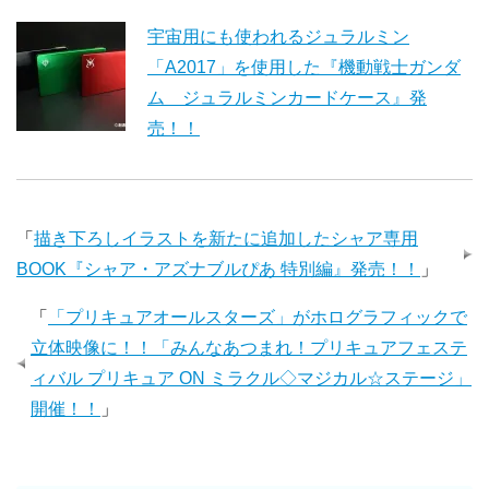
宇宙用にも使われるジュラルミン
「A2017」を使用した『機動戦士ガンダ
ム ジュラルミンカードケース』発
売！！
「
描き下ろしイラストを新たに追加したシャア専用
BOOK『シャア・アズナブルぴあ 特別編』発売！！
」
「
「プリキュアオールスターズ」がホログラフィックで
立体映像に！！「みんなあつまれ！プリキュアフェステ
ィバル プリキュア ON ミラクル◇マジカル☆ステージ」
開催！！
」