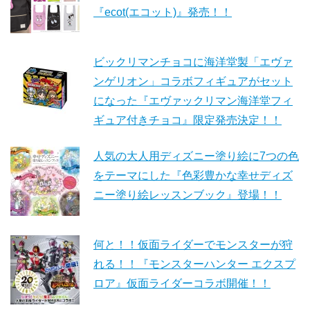
『ecot(エコット)』発売！！
ビックリマンチョコに海洋堂製「エヴァ
ンゲリオン」コラボフィギュアがセット
になった『エヴァックリマン海洋堂フィ
ギュア付きチョコ』限定発売決定！！
人気の大人用ディズニー塗り絵に7つの色
をテーマにした『色彩豊かな幸せディズ
ニー塗り絵レッスンブック』登場！！
何と！！仮面ライダーでモンスターが狩
れる！！『モンスターハンター エクスプ
ロア』仮面ライダーコラボ開催！！