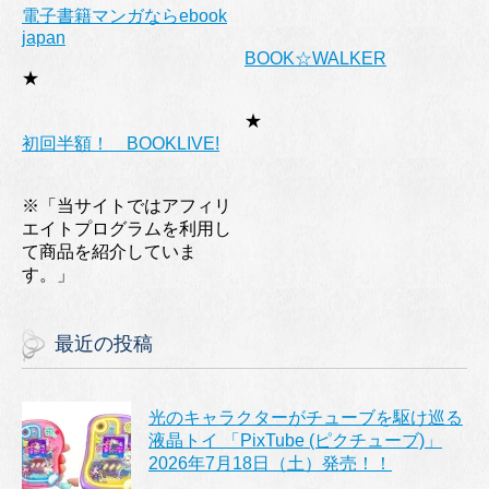
電子書籍マンガならebook
japan
BOOK☆WALKER
★
★
初回半額！ BOOKLIVE!
※「当サイトではアフィリ
エイトプログラムを利用し
て商品を紹介していま
す。」
最近の投稿
光のキャラクターがチューブを駆け巡る
液晶トイ 「PixTube (ピクチューブ)」
2026年7月18日（土）発売！！