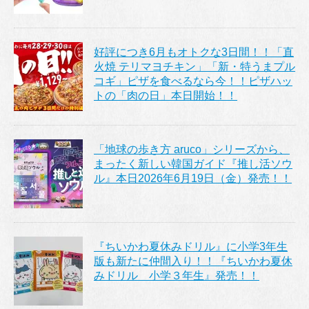
好評につき6月もオトクな3日間！！「直
火焼 テリマヨチキン」「新・特うまプル
コギ」ピザを食べるなら今！！ピザハッ
トの「肉の日」本日開始！！
「地球の歩き方 aruco」シリーズから、
まったく新しい韓国ガイド『推し活ソウ
ル』本日2026年6月19日（金）発売！！
『ちいかわ夏休みドリル』に小学3年生
版も新たに仲間入り！！『ちいかわ夏休
みドリル 小学３年生』発売！！