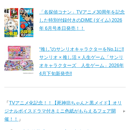
「名探偵コナン」TVアニメ30周年を記念
した特別付録付きのDIME (ダイム) 2026
年 6月号本日発売！！
“推し”のサンリオキャラクターをNo.1に!!
サンリオ × 推し活 × 人生ゲーム「サンリ
オキャラクターズ 人生ゲーム」2026年
4月下旬新発売!!
「
TVアニメ化記念！！【死神坊ちゃんと黒メイド】オリ
ジナルボイスドラマ付きミニ色紙がもらえるフェア開
催！！
」