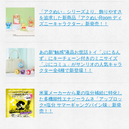
「アクぬい」シリーズより、飾りやすさ
を追求した新商品『アクぬいRoom ディ
ズニーキャラクター』新発売！！
あの新“触感”液晶お世話トイ「ぷにるん
ず」にキーチェーン付きのミニサイズ
「ぷにコミュ」がサンリオの人気キャラ
クター全4種で新登場！！
米菓メーカーから夏の塩分補給に特化し
た多機能性エナジーラムネ「アップロッ
ク+塩分 サマーギャングパイン味」新発
売！！