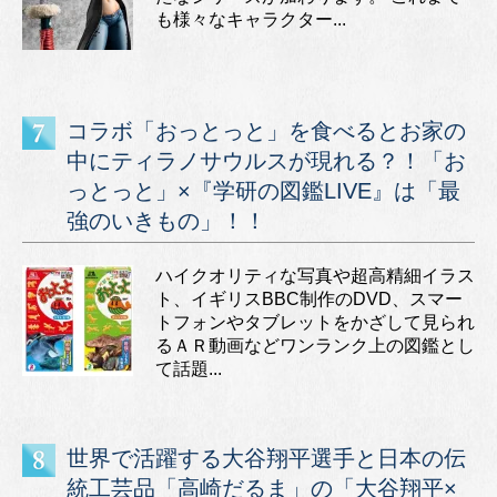
も様々なキャラクター...
コラボ「おっとっと」を食べるとお家の
中にティラノサウルスが現れる？！「お
っとっと」×『学研の図鑑LIVE』は「最
強のいきもの」！！
ハイクオリティな写真や超高精細イラス
ト、イギリスBBC制作のDVD、スマー
トフォンやタブレットをかざして見られ
るＡＲ動画などワンランク上の図鑑とし
て話題...
世界で活躍する大谷翔平選手と日本の伝
統工芸品「高崎だるま」の「大谷翔平×