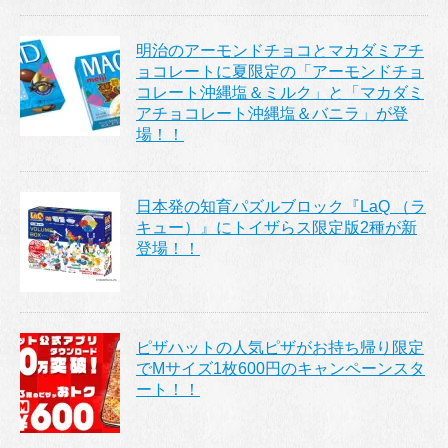
明治のアーモンドチョコとマカダミアチ
ョコレートに夏限定の「アーモンドチョ
コレート沖縄塩＆ミルク」と「マカダミ
アチョコレート沖縄塩＆バニラ」が登
場！！
日本発の知育パズルブロック『LaQ （ラ
キュー）』にトイザらス限定版2種が新
登場！！
ピザハットの人気ピザがお持ち帰り限定
でMサイズ1枚600円のキャンペーンスタ
ート！！