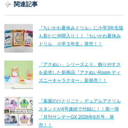
関連記事
『ちいかわ夏休みドリル』に小学3年生版
も新たに仲間入り！！『ちいかわ夏休み
ドリル 小学３年生』発売！！
「アクぬい」シリーズより、飾りやすさ
を追求した新商品『アクぬいRoom ディ
ズニーキャラクター』新発売！！
『薬屋のひとりごと』デュアルアクリル
スタンドが4号連続で付録に！！第一弾
「月刊サンデーGX 2026年6月号」発
売！！