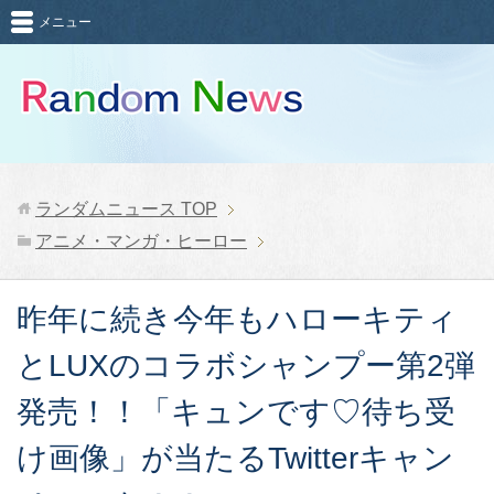
メニュー
ランダムニュース
TOP
アニメ・マンガ・ヒーロー
昨年に続き今年もハローキティ
とLUXのコラボシャンプー第2弾
発売！！「キュンです♡待ち受
け画像」が当たるTwitterキャン