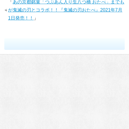
「
あの京都銘菓「つぶあん入り生八つ橋 おたべ」までも
が鬼滅の刃とコラボ！！『鬼滅の刃おたべ』2021年7月
1日発売！！
」