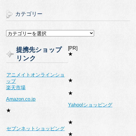
カテゴリー
カ
テ
ゴ
[PR]
提携先ショップ
リ
★
リンク
ー
アニメイトオンラインショ
★
ップ
楽天市場
★
Amazon.co.jp
Yahoo!ショッピング
★
★
セブンネットショッピング
★