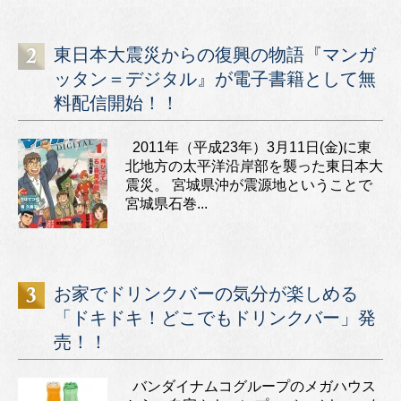
東日本大震災からの復興の物語『マンガ
ッタン＝デジタル』が電子書籍として無
料配信開始！！
2011年（平成23年）3月11日(金)に東
北地方の太平洋沿岸部を襲った東日本大
震災。 宮城県沖が震源地ということで
宮城県石巻...
お家でドリンクバーの気分が楽しめる
「ドキドキ！どこでもドリンクバー」発
売！！
バンダイナムコグループのメガハウス