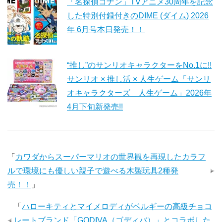
「名探偵コナン」TVアニメ30周年を記念
した特別付録付きのDIME (ダイム) 2026
年 6月号本日発売！！
“推し”のサンリオキャラクターをNo.1に!!
サンリオ × 推し活 × 人生ゲーム「サンリ
オキャラクターズ 人生ゲーム」2026年
4月下旬新発売!!
「
カワダからスーパーマリオの世界観を再現したカラフ
ルで環境にも優しい親子で遊べる木製玩具2種発
売！！
」
「
ハローキティとマイメロディがベルギーの高級チョコ
レートブランド「GODIVA（ゴディバ）」とコラボした