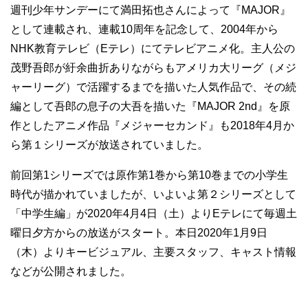
週刊少年サンデーにて満田拓也さんによって『MAJOR』
として連載され、連載10周年を記念して、2004年から
NHK教育テレビ（Eテレ）にてテレビアニメ化。主人公の
茂野吾郎が紆余曲折ありながらもアメリカ大リーグ（メジ
ャーリーグ）で活躍するまでを描いた人気作品で、その続
編として吾郎の息子の大吾を描いた『MAJOR 2nd』を原
作としたアニメ作品『メジャーセカンド』も2018年4月か
ら第１シリーズが放送されていました。
前回第1シリーズでは原作第1巻から第10巻までの小学生
時代が描かれていましたが、いよいよ第２シリーズとして
「中学生編」が2020年4月4日（土）よりEテレにて毎週土
曜日夕方からの放送がスタート。本日2020年1月9日
（木）よりキービジュアル、主要スタッフ、キャスト情報
などが公開されました。