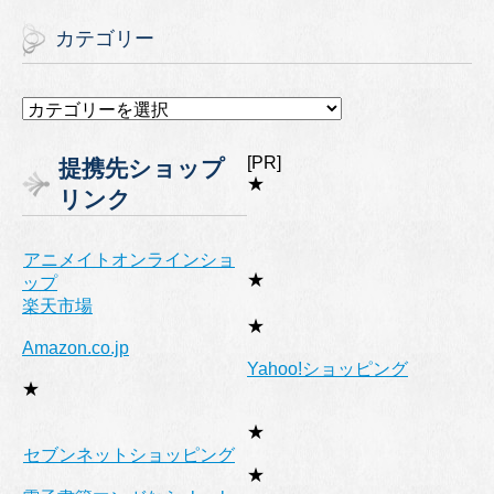
カテゴリー
カ
テ
ゴ
[PR]
提携先ショップ
リ
★
リンク
ー
アニメイトオンラインショ
★
ップ
楽天市場
★
Amazon.co.jp
Yahoo!ショッピング
★
★
セブンネットショッピング
★