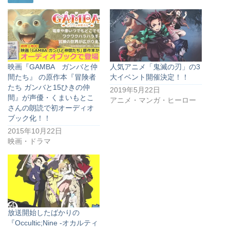
映画『GAMBA ガンバと仲
人気アニメ「鬼滅の刃」の3
間たち』 の原作本『冒険者
大イベント開催決定！！
たち ガンバと15ひきの仲
2019年5月22日
間』が声優・くまいもとこ
アニメ・マンガ・ヒーロー
さんの朗読で初オーディオ
ブック化！！
2015年10月22日
映画・ドラマ
放送開始したばかりの
『Occultic;Nine -オカルティ