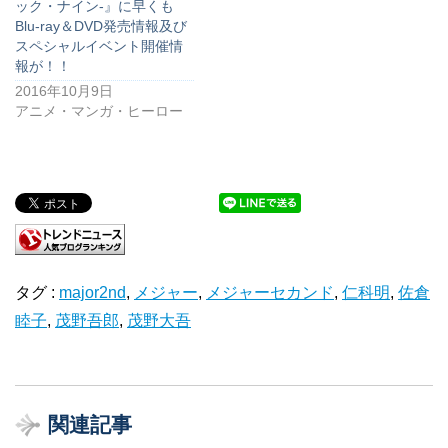
ック・ナイン-』に早くも
Blu-ray＆DVD発売情報及び
スペシャルイベント開催情
報が！！
2016年10月9日
アニメ・マンガ・ヒーロー
タグ :
major2nd
,
メジャー
,
メジャーセカンド
,
仁科明
,
佐倉
睦子
,
茂野吾郎
,
茂野大吾
関連記事