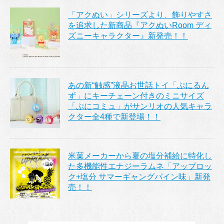
「アクぬい」シリーズより、飾りやすさ
を追求した新商品『アクぬいRoom ディ
ズニーキャラクター』新発売！！
あの新“触感”液晶お世話トイ「ぷにるん
ず」にキーチェーン付きのミニサイズ
「ぷにコミュ」がサンリオの人気キャラ
クター全4種で新登場！！
米菓メーカーから夏の塩分補給に特化し
た多機能性エナジーラムネ「アップロッ
ク+塩分 サマーギャングパイン味」新発
売！！