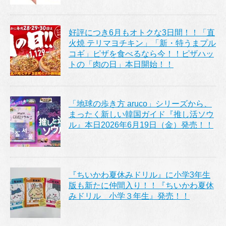
好評につき6月もオトクな3日間！！「直
火焼 テリマヨチキン」「新・特うまプル
コギ」ピザを食べるなら今！！ピザハッ
トの「肉の日」本日開始！！
「地球の歩き方 aruco」シリーズから、
まったく新しい韓国ガイド『推し活ソウ
ル』本日2026年6月19日（金）発売！！
『ちいかわ夏休みドリル』に小学3年生
版も新たに仲間入り！！『ちいかわ夏休
みドリル 小学３年生』発売！！