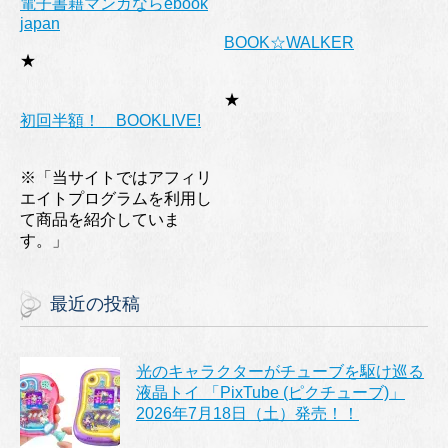
電子書籍マンガならebook
japan
BOOK☆WALKER
★
★
初回半額！ BOOKLIVE!
※「当サイトではアフィリ
エイトプログラムを利用し
て商品を紹介していま
す。」
最近の投稿
光のキャラクターがチューブを駆け巡る
液晶トイ 「PixTube (ピクチューブ)」
2026年7月18日（土）発売！！