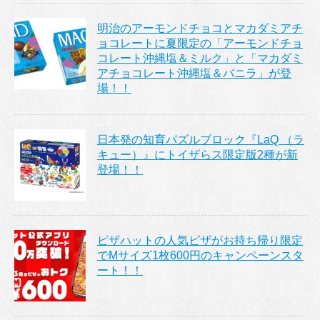
明治のアーモンドチョコとマカダミアチ
ョコレートに夏限定の「アーモンドチョ
コレート沖縄塩＆ミルク」と「マカダミ
アチョコレート沖縄塩＆バニラ」が登
場！！
日本発の知育パズルブロック『LaQ （ラ
キュー）』にトイザらス限定版2種が新
登場！！
ピザハットの人気ピザがお持ち帰り限定
でMサイズ1枚600円のキャンペーンスタ
ート！！