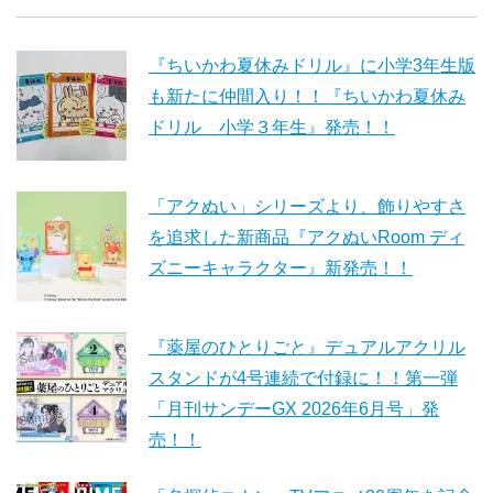
『ちいかわ夏休みドリル』に小学3年生版
も新たに仲間入り！！『ちいかわ夏休み
ドリル 小学３年生』発売！！
「アクぬい」シリーズより、飾りやすさ
を追求した新商品『アクぬいRoom ディ
ズニーキャラクター』新発売！！
『薬屋のひとりごと』デュアルアクリル
スタンドが4号連続で付録に！！第一弾
「月刊サンデーGX 2026年6月号」発
売！！