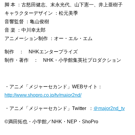
脚 本 ：古怒田健志、末永光代、山下憲一、井上亜樹子
キャラクターデザイン ：松元美季
音響監督 ：亀山俊樹
音 楽 ：中川幸太郎
アニメーション制作 ：オー・エル・エム
制作 ： NHKエンタープライズ
制作・著作 ： NHK・小学館集英社プロダクション
・アニメ「メジャーセカンド」WEBサイト：
http://www.shopro.co.jp/tv/major2nd/
・アニメ「メジャーセカンド」Twitter ：
＠major2nd_tv
©満田拓也・小学館／NHK・NEP・ShoPro