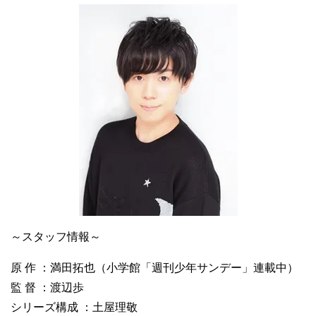
～スタッフ情報～
原 作 ：満田拓也（小学館「週刊少年サンデー」連載中）
監 督 ：渡辺歩
シリーズ構成 ：土屋理敬