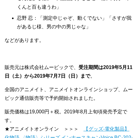
くんと百も違うわ」
忍野 忍：「測定中じゃぞ、動くでない」「さすが我
があるじ様、男の中の男じゃな」
などがあります。
販売元は株式会社ムービックで、
受注期間は2019年5月11
日（土）から2019年7月7日（日）まで
。
全国のアニメイト、アニメイトオンラインショップ、ムー
ビック通信販売等で予約開始されました。
販売価格は19,000円＋税。2019年8月上旬頃発売予定で
す。
★アニメイトオンライン ＞＞＞
【グッズ-電化製品】
化物語 〈物語〉シリーズ インナースキャンVoice BC-202-