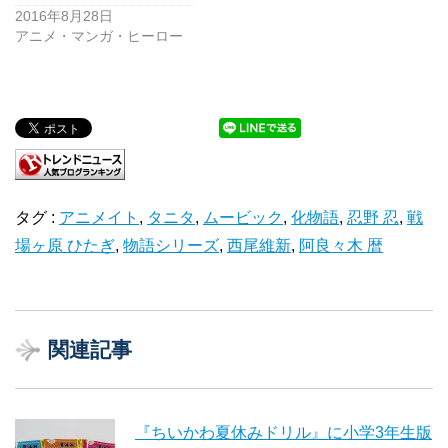
2016年8月28日
アニメ・マンガ・ヒーロー
タグ :
アニメイト
,
タニタ
,
ムービック
,
化物語
,
忍野 忍
,
戦
場ヶ原 ひたぎ
,
物語シリーズ
,
西尾維新
,
阿良々木 暦
関連記事
『ちいかわ夏休みドリル』に小学3年生版