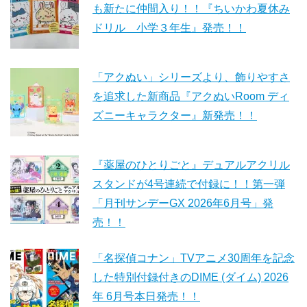
も新たに仲間入り！！『ちいかわ夏休み
ドリル 小学３年生』発売！！
「アクぬい」シリーズより、飾りやすさ
を追求した新商品『アクぬいRoom ディ
ズニーキャラクター』新発売！！
『薬屋のひとりごと』デュアルアクリル
スタンドが4号連続で付録に！！第一弾
「月刊サンデーGX 2026年6月号」発
売！！
「名探偵コナン」TVアニメ30周年を記念
した特別付録付きのDIME (ダイム) 2026
年 6月号本日発売！！