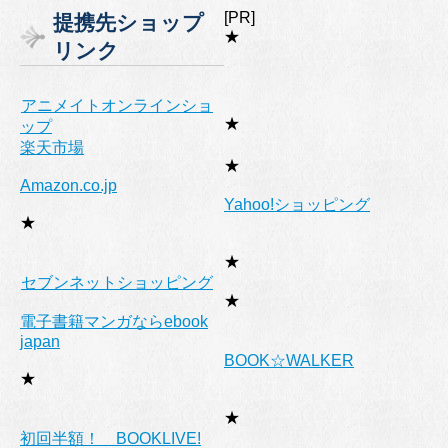
ゴ
[PR]
提携先ショップ
リ
★
リンク
ー
アニメイトオンラインショ
★
ップ
楽天市場
★
Amazon.co.jp
Yahoo!ショッピング
★
★
セブンネットショッピング
★
電子書籍マンガならebook
japan
BOOK☆WALKER
★
★
初回半額！ BOOKLIVE!