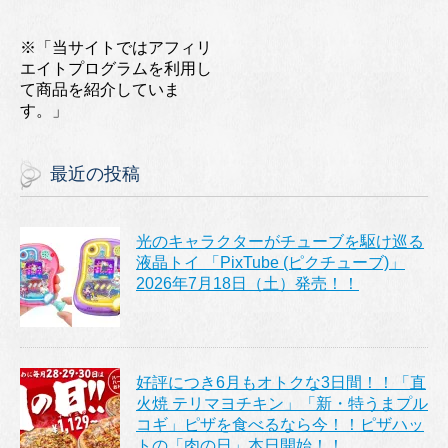
※「当サイトではアフィリ
エイトプログラムを利用し
て商品を紹介していま
す。」
最近の投稿
光のキャラクターがチューブを駆け巡る
液晶トイ 「PixTube (ピクチューブ)」
2026年7月18日（土）発売！！
好評につき6月もオトクな3日間！！「直
火焼 テリマヨチキン」「新・特うまプル
コギ」ピザを食べるなら今！！ピザハッ
トの「肉の日」本日開始！！