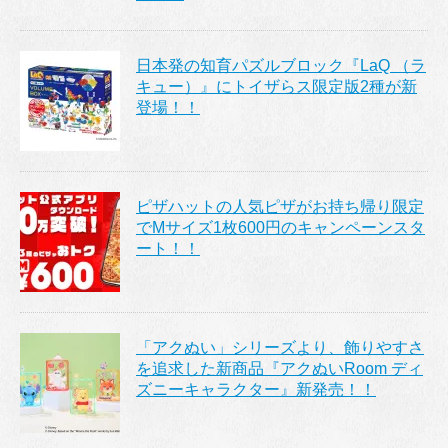
日本発の知育パズルブロック『LaQ （ラ
キュー）』にトイザらス限定版2種が新
登場！！
ピザハットの人気ピザがお持ち帰り限定
でMサイズ1枚600円のキャンペーンスタ
ート！！
「アクぬい」シリーズより、飾りやすさ
を追求した新商品『アクぬいRoom ディ
ズニーキャラクター』新発売！！