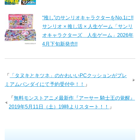
“推し”のサンリオキャラクターをNo.1に!!
サンリオ × 推し活 × 人生ゲーム「サンリ
オキャラクターズ 人生ゲーム」2026年
4月下旬新発売!!
「
「タヌキとキツネ」のかわいいPCクッションがプレ
ミアムバンダイにて予約受付中！！
」
「
無料モンストアニメ最新作『アーサー 騎士王の覚醒』
2019年5月11日（土）19時よりスタート！！
」