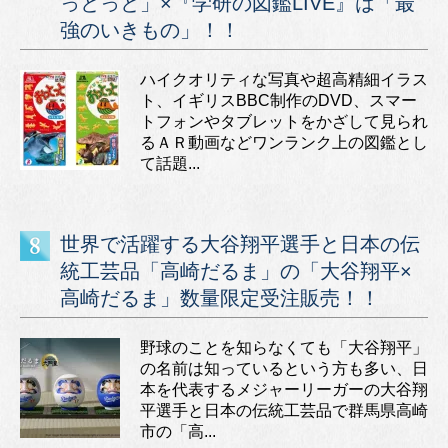
っとっと」×『学研の図鑑LIVE』は「最
強のいきもの」！！
ハイクオリティな写真や超高精細イラス
ト、イギリスBBC制作のDVD、スマー
トフォンやタブレットをかざして見られ
るＡＲ動画などワンランク上の図鑑とし
て話題...
世界で活躍する大谷翔平選手と日本の伝
統工芸品「高崎だるま」の「大谷翔平×
高崎だるま」数量限定受注販売！！
野球のことを知らなくても「大谷翔平」
の名前は知っているという方も多い、日
本を代表するメジャーリーガーの大谷翔
平選手と日本の伝統工芸品で群馬県高崎
市の「高...