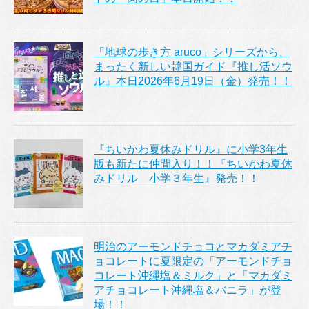
「地球の歩き方 aruco」シリーズから、
まったく新しい韓国ガイド『推し活ソウ
ル』本日2026年6月19日（金）発売！！
『ちいかわ夏休みドリル』に小学3年生
版も新たに仲間入り！！『ちいかわ夏休
みドリル 小学３年生』発売！！
明治のアーモンドチョコとマカダミアチ
ョコレートに夏限定の「アーモンドチョ
コレート沖縄塩＆ミルク」と「マカダミ
アチョコレート沖縄塩＆バニラ」が登
場！！