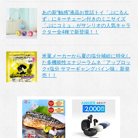
あの新“触感”液晶お世話トイ「ぷにるん
ず」にキーチェーン付きのミニサイズ
「ぷにコミュ」がサンリオの人気キャラ
クター全4種で新登場！！
米菓メーカーから夏の塩分補給に特化し
た多機能性エナジーラムネ「アップロッ
ク+塩分 サマーギャングパイン味」新発
売！！