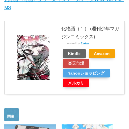
MS
化物語（１） (週刊少年マガ
ジンコミックス)
created by
Rinker
Kindle
Amazon
楽天市場
Yahooショッピング
メルカリ
関連