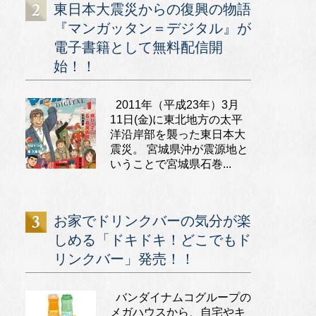
東日本大震災からの復興の物語
『マンガッタン＝デジタル』が
電子書籍として無料配信開
始！！
2011年（平成23年）3月
11日(金)に東北地方の太平
洋沿岸部を襲った東日本大
震災。 宮城県沖が震源地と
いうことで宮城県石巻...
お家でドリンクバーの気分が楽
しめる「ドキドキ！どこでもド
リンクバー」発売！！
バンダイナムコグループの
メガハウスから、自宅やキ