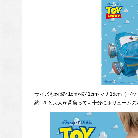
サイズも約 縦41cm×横41cm×マチ15cm（バッ
約12Lと大人が背負っても十分にボリューム