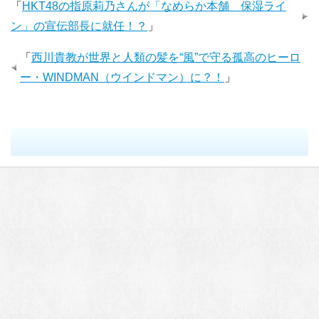
「
HKT48の指原莉乃さんが「なめらか本舗 保湿ライ
ン」の宣伝部長に就任！？
」
「
西川貴教が世界と人類の髪を“風”で守る孤高のヒーロ
ー・WINDMAN（ウインドマン）に？！
」