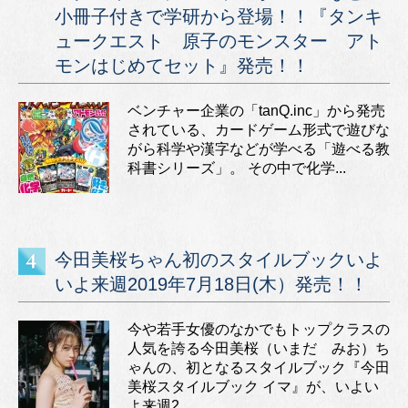
小冊子付きで学研から登場！！『タンキ
ュークエスト 原子のモンスター アト
モンはじめてセット』発売！！
ベンチャー企業の「tanQ.inc」から発売
されている、カードゲーム形式で遊びな
がら科学や漢字などが学べる「遊べる教
科書シリーズ」。 その中で化学...
今田美桜ちゃん初のスタイルブックいよ
いよ来週2019年7月18日(木）発売！！
今や若手女優のなかでもトップクラスの
人気を誇る今田美桜（いまだ みお）ち
ゃんの、初となるスタイルブック『今田
美桜スタイルブック イマ』が、いよい
よ来週2...