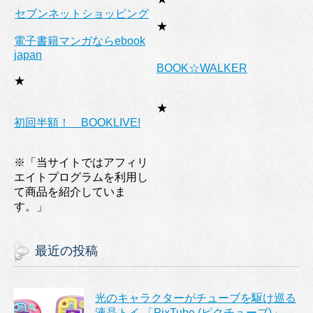
セブンネットショッピング
★
電子書籍マンガならebook
japan
BOOK☆WALKER
★
★
初回半額！ BOOKLIVE!
※「当サイトではアフィリ
エイトプログラムを利用し
て商品を紹介していま
す。」
最近の投稿
光のキャラクターがチューブを駆け巡る
液晶トイ 「PixTube (ピクチューブ)」