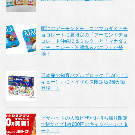
明治のアーモンドチョコとマカダミアチ
ョコレートに夏限定の「アーモンドチョ
コレート沖縄塩＆ミルク」と「マカダミ
アチョコレート沖縄塩＆バニラ」が登
場！！
日本発の知育パズルブロック『LaQ （ラ
キュー）』にトイザらス限定版2種が新
登場！！
ピザハットの人気ピザがお持ち帰り限定
でMサイズ1枚600円のキャンペーンスタ
ート！！