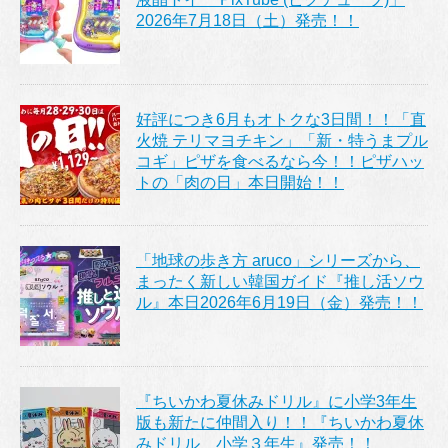
2026年7月18日（土）発売！！
好評につき6月もオトクな3日間！！「直
火焼 テリマヨチキン」「新・特うまプル
コギ」ピザを食べるなら今！！ピザハッ
トの「肉の日」本日開始！！
「地球の歩き方 aruco」シリーズから、
まったく新しい韓国ガイド『推し活ソウ
ル』本日2026年6月19日（金）発売！！
『ちいかわ夏休みドリル』に小学3年生
版も新たに仲間入り！！『ちいかわ夏休
みドリル 小学３年生』発売！！