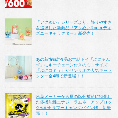
「アクぬい」シリーズより、飾りやすさ
を追求した新商品『アクぬいRoom ディ
ズニーキャラクター』新発売！！
あの新“触感”液晶お世話トイ「ぷにるん
ず」にキーチェーン付きのミニサイズ
「ぷにコミュ」がサンリオの人気キャラ
クター全4種で新登場！！
米菓メーカーから夏の塩分補給に特化し
た多機能性エナジーラムネ「アップロッ
ク+塩分 サマーギャングパイン味」新発
売！！