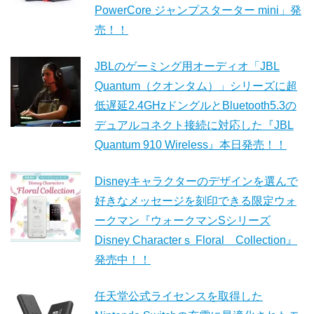
PowerCore ジャンプスターター mini」発
売！！
JBLのゲーミング用オーディオ「JBL
Quantum（クオンタム）」シリーズに超
低遅延2.4GHzドングルとBluetooth5.3の
デュアルコネクト接続に対応した『JBL
Quantum 910 Wireless』本日発売！！
Disneyキャラクターのデザインを選んで
好きなメッセージを刻印できる限定ウォ
ークマン『ウォークマンSシリーズ
Disney Characterｓ Floral Collection』
発売中！！
任天堂公式ライセンスを取得した