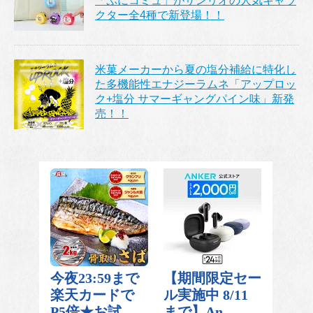
「ぷにコミュ」がサンリオの人気キャラ
クター全4種で新登場！！
米菓メーカーから夏の塩分補給に特化し
た多機能性エナジーラムネ「アップロッ
ク+塩分 サマーギャングパイン味」新発
売！！