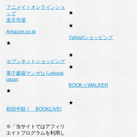
アニメイトオンラインショ
★
ップ
楽天市場
★
Amazon.co.jp
Yahoo!ショッピング
★
★
セブンネットショッピング
★
電子書籍マンガならebook
japan
BOOK☆WALKER
★
★
初回半額！ BOOKLIVE!
※「当サイトではアフィリ
エイトプログラムを利用し