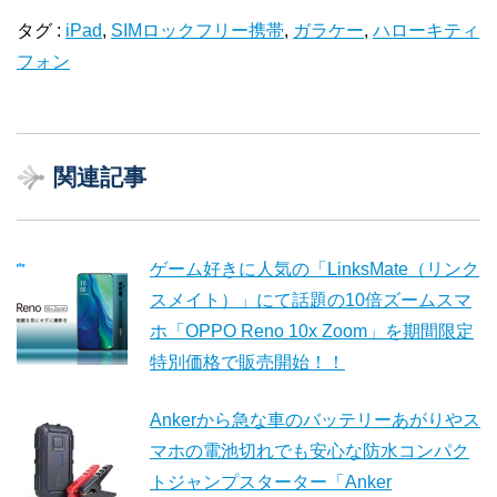
タグ :
iPad
,
SIMロックフリー携帯
,
ガラケー
,
ハローキティ
フォン
関連記事
ゲーム好きに人気の「LinksMate（リンク
スメイト）」にて話題の10倍ズームスマ
ホ「OPPO Reno 10x Zoom」を期間限定
特別価格で販売開始！！
Ankerから急な車のバッテリーあがりやス
マホの電池切れでも安心な防水コンパク
トジャンプスターター「Anker