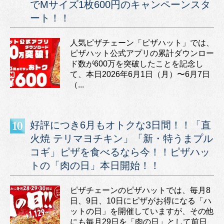
でMサイズ1枚600円のキャンペーンスタ
ート！！
人気ピザチェーン「ピザハット」では、
ピザハット公式アプリの累計ダウンロー
ド数が600万を突破したことを記念し
て、本日2026年6月1日（月）〜6月7日
（...
好評につき6月もオトクな3日間！！「直
火焼 テリマヨチキン」「新・特うまプル
コギ」ピザを食べるなら今！！ピザハッ
トの「肉の日」本日開始！！
ピザチェーンのピザハットでは、毎月8
日、9日、10日にピザがお得になる「ハ
ットの日」を開催していますが、その他
にも毎月29日を「肉の日」として前日