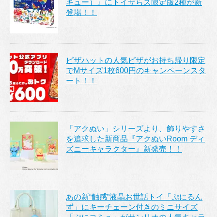
キュー）』にトイザらス限定版2種が新
登場！！
ピザハットの人気ピザがお持ち帰り限定
でMサイズ1枚600円のキャンペーンスタ
ート！！
「アクぬい」シリーズより、飾りやすさ
を追求した新商品『アクぬいRoom ディ
ズニーキャラクター』新発売！！
あの新“触感”液晶お世話トイ「ぷにるん
ず」にキーチェーン付きのミニサイズ