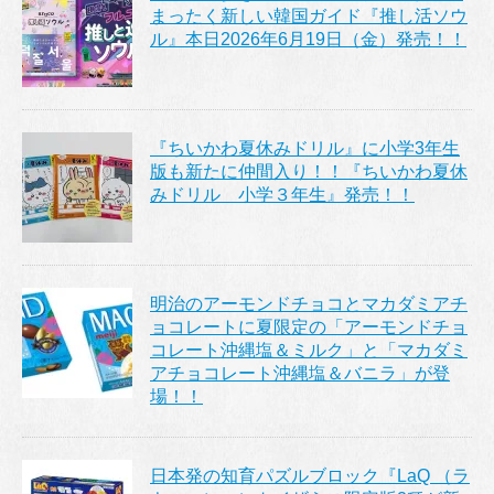
まったく新しい韓国ガイド『推し活ソウ
ル』本日2026年6月19日（金）発売！！
『ちいかわ夏休みドリル』に小学3年生
版も新たに仲間入り！！『ちいかわ夏休
みドリル 小学３年生』発売！！
明治のアーモンドチョコとマカダミアチ
ョコレートに夏限定の「アーモンドチョ
コレート沖縄塩＆ミルク」と「マカダミ
アチョコレート沖縄塩＆バニラ」が登
場！！
日本発の知育パズルブロック『LaQ （ラ