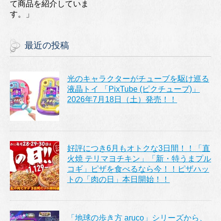
て商品を紹介していま
す。」
最近の投稿
光のキャラクターがチューブを駆け巡る
液晶トイ 「PixTube (ピクチューブ)」
2026年7月18日（土）発売！！
好評につき6月もオトクな3日間！！「直
火焼 テリマヨチキン」「新・特うまプル
コギ」ピザを食べるなら今！！ピザハッ
トの「肉の日」本日開始！！
「地球の歩き方 aruco」シリーズから、