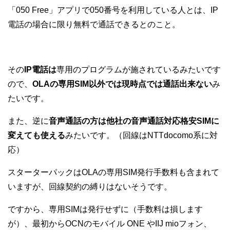
「050 Free」アプリで050番号を利用している人とは、IP
電話の場合に限り無料で通話できるとのこと。
その
IP電話は
専用のプログラムが施されているみたいです
ので、
OLAの専用SIM以外では現時点では通話出来ない
み
たいです。
また、逆に
音声通話の方は他社の音声通話対応格安SIMに
変えても使える
みたいです。（回線はNTTdocomo系に対
応）
スターターパックはOLAの専用SIM発行手数料も含まれて
いますが、回線契約の縛りはないそうです。
ですから、専用SIMは発行せずに（手数料は損します
が）、最初からOCNのモバイル ONE やIIJ mioフォン、