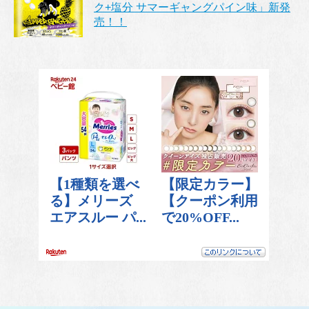
ク+塩分 サマーギャングパイン味」新発
売！！