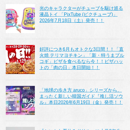
光のキャラクターがチューブを駆け巡る
液晶トイ 「PixTube (ピクチューブ)」
2026年7月18日（土）発売！！
好評につき6月もオトクな3日間！！「直
火焼 テリマヨチキン」「新・特うまプル
コギ」ピザを食べるなら今！！ピザハッ
トの「肉の日」本日開始！！
「地球の歩き方 aruco」シリーズから、
まったく新しい韓国ガイド『推し活ソウ
ル』本日2026年6月19日（金）発売！！