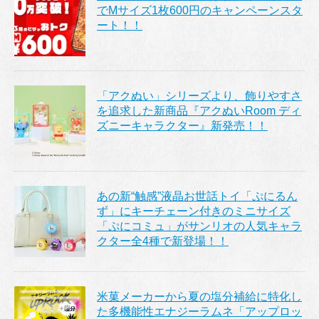
でMサイズ1枚600円のキャンペーンスタ
ート！！
「アクぬい」シリーズより、飾りやすさ
を追求した新商品『アクぬいRoom ディ
ズニーキャラクター』新発売！！
あの新“触感”液晶お世話トイ「ぷにるん
ず」にキーチェーン付きのミニサイズ
「ぷにコミュ」がサンリオの人気キャラ
クター全4種で新登場！！
米菓メーカーから夏の塩分補給に特化し
た多機能性エナジーラムネ「アップロッ