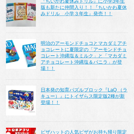
『ちいかわ夏休みドリル』に小学3年生
版も新たに仲間入り！！『ちいかわ夏休
みドリル 小学３年生』発売！！
明治のアーモンドチョコとマカダミアチ
ョコレートに夏限定の「アーモンドチョ
コレート沖縄塩＆ミルク」と「マカダミ
アチョコレート沖縄塩＆バニラ」が登
場！！
日本発の知育パズルブロック『LaQ （ラ
キュー）』にトイザらス限定版2種が新
登場！！
ピザハットの人気ピザがお持ち帰り限定