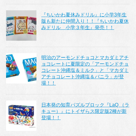
『ちいかわ夏休みドリル』に小学3年生
版も新たに仲間入り！！『ちいかわ夏休
みドリル 小学３年生』発売！！
明治のアーモンドチョコとマカダミアチ
ョコレートに夏限定の「アーモンドチョ
コレート沖縄塩＆ミルク」と「マカダミ
アチョコレート沖縄塩＆バニラ」が登
場！！
日本発の知育パズルブロック『LaQ （ラ
キュー）』にトイザらス限定版2種が新
登場！！