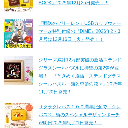
BOOK』2025年12月25日発売！！
『葬送のフリーレン』USBカップウォー
マーが特別付録の『DIME』2026年2・3
月号は12月16日（火）発売！！
シリーズ累計12万部突破の脳活ステンド
グラスシールパズルに待望の第2弾が登
場！！『ときめく脳活 ステンドグラス
シールパズル 猫と季節の花々』2025年
11月20日発売！！
サクラクレパス１００周年記念で「クレ
パス®」柄のスペシャルデザインポーチ
が明日2025年5月21日発売！！