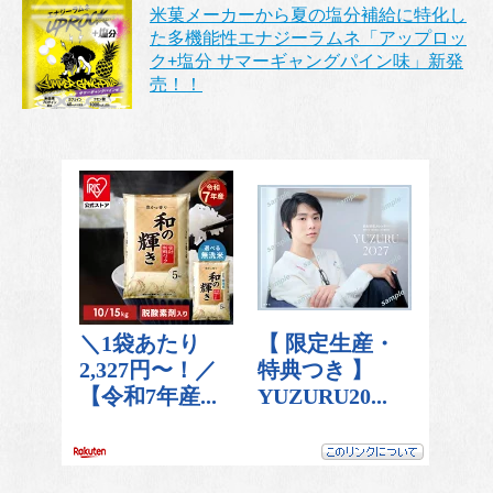
米菓メーカーから夏の塩分補給に特化し
た多機能性エナジーラムネ「アップロッ
ク+塩分 サマーギャングパイン味」新発
売！！