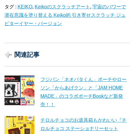
タグ :
KEIKO
,
Keikoのスクラッチアート
,
宇宙のパワーで
潜在意識を塗り替える Keiko的 引き寄せスクラッチ ジュ
ピターイヤー・バージョン
関連記事
フジパン「ネオバタくん」ポーチやロー
ソン「からあげクン」と「JAM HOME
MADE」のコラボポーチBookなど新発
売！！
チロルチョコのお道具箱もかわいい『チ
ロルチョコ ステーショナリーセット