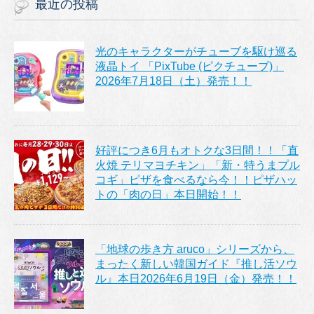
最近の投稿
光のキャラクターがチューブを駆け巡る
液晶トイ 「PixTube (ピクチューブ)」
2026年7月18日（土）発売！！
好評につき6月もオトクな3日間！！「直
火焼 テリマヨチキン」「新・特うまプル
コギ」ピザを食べるなら今！！ピザハッ
トの「肉の日」本日開始！！
「地球の歩き方 aruco」シリーズから、
まったく新しい韓国ガイド『推し活ソウ
ル』本日2026年6月19日（金）発売！！