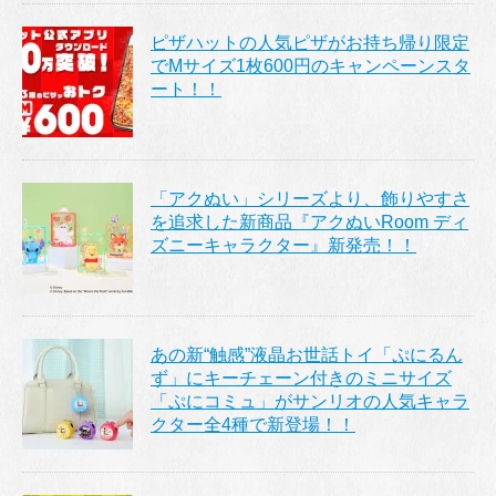
ピザハットの人気ピザがお持ち帰り限定
でMサイズ1枚600円のキャンペーンスタ
ート！！
「アクぬい」シリーズより、飾りやすさ
を追求した新商品『アクぬいRoom ディ
ズニーキャラクター』新発売！！
あの新“触感”液晶お世話トイ「ぷにるん
ず」にキーチェーン付きのミニサイズ
「ぷにコミュ」がサンリオの人気キャラ
クター全4種で新登場！！