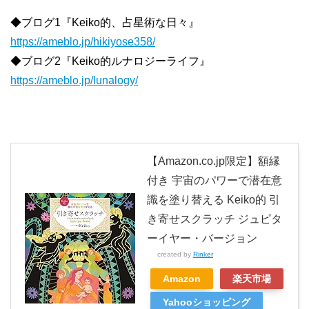
◆ブログ1『Keiko的、占星術な日々』
https://ameblo.jp/hikiyose358/
◆ブログ2『Keiko的ルナロジーライフ』
https://ameblo.jp/lunalogy/
【Amazon.co.jp限定】額縁
付き 宇宙のパワーで潜在意
識を塗り替える Keiko的 引
き寄せスクラッチ ジュピタ
ーイヤー・バージョン
created by
Rinker
Amazon
楽天市場
Yahooショッピング