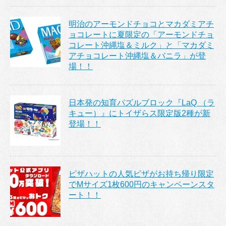
明治のアーモンドチョコとマカダミアチ
ョコレートに夏限定の「アーモンドチョ
コレート沖縄塩＆ミルク」と「マカダミ
アチョコレート沖縄塩＆バニラ」が登
場！！
日本発の知育パズルブロック『LaQ （ラ
キュー）』にトイザらス限定版2種が新
登場！！
ピザハットの人気ピザがお持ち帰り限定
でMサイズ1枚600円のキャンペーンスタ
ート！！