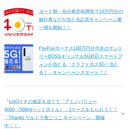
ヨード卵・光が発売40周年で10万円分の
旅行券などが当たる記念キャンペーン第
一弾を開始！！
PayPayボーナス100万円分付きのサント
リーBOSSオリジナル5G対応スマートフ
ォンが当たる「クラフトボス5G！当た
る！」キャンペーンスタート！！
「
LinQイチの俊足を当てて「アミノバリュー
4000（500mlペットボトル）」1ケースをもらおう！！
「Thanks ウルトラ鬼ごっこ キャンペーン」開催
中！！
」