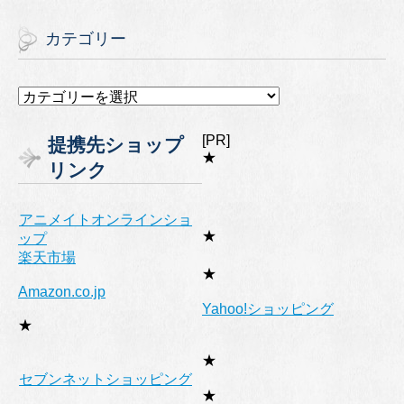
カテゴリー
カ
テ
ゴ
[PR]
提携先ショップ
リ
★
リンク
ー
アニメイトオンラインショ
★
ップ
楽天市場
★
Amazon.co.jp
Yahoo!ショッピング
★
★
セブンネットショッピング
★