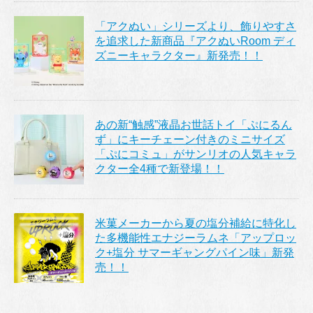
「アクぬい」シリーズより、飾りやすさ
を追求した新商品『アクぬいRoom ディ
ズニーキャラクター』新発売！！
あの新“触感”液晶お世話トイ「ぷにるん
ず」にキーチェーン付きのミニサイズ
「ぷにコミュ」がサンリオの人気キャラ
クター全4種で新登場！！
米菓メーカーから夏の塩分補給に特化し
た多機能性エナジーラムネ「アップロッ
ク+塩分 サマーギャングパイン味」新発
売！！