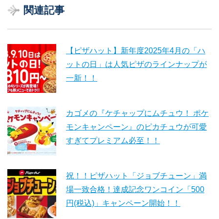
関連記事
【ピザハット】新年度2025年4月の「ハ
ットの日」は人気ピザのラインナップが
一新！！
カゴメの『ケチャップにムチュウ！ ポケ
モンキャンペーン』のピカチュウが可愛
すぎてプレミアム必至！！
祝！！ピザハット「ジョブチューン」満
場一致合格！達成記念ワンコイン「500
円(税込)」キャンペーン開始！！