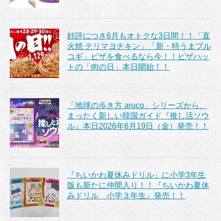
好評につき6月もオトクな3日間！！「直
火焼 テリマヨチキン」「新・特うまプル
コギ」ピザを食べるなら今！！ピザハッ
トの「肉の日」本日開始！！
「地球の歩き方 aruco」シリーズから、
まったく新しい韓国ガイド『推し活ソウ
ル』本日2026年6月19日（金）発売！！
『ちいかわ夏休みドリル』に小学3年生
版も新たに仲間入り！！『ちいかわ夏休
みドリル 小学３年生』発売！！