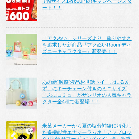
でMサイズ1枚600円のキャンペーンスタ
ート！！
「アクぬい」シリーズより、飾りやすさ
を追求した新商品『アクぬいRoom ディ
ズニーキャラクター』新発売！！
あの新“触感”液晶お世話トイ「ぷにるん
ず」にキーチェーン付きのミニサイズ
「ぷにコミュ」がサンリオの人気キャラ
クター全4種で新登場！！
米菓メーカーから夏の塩分補給に特化し
た多機能性エナジーラムネ「アップロッ
ク+塩分 サマーギャングパイン味」新発