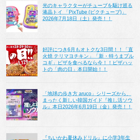
光のキャラクターがチューブを駆け巡る
液晶トイ 「PixTube (ピクチューブ)」
2026年7月18日（土）発売！！
好評につき6月もオトクな3日間！！「直
火焼 テリマヨチキン」「新・特うまプル
コギ」ピザを食べるなら今！！ピザハッ
トの「肉の日」本日開始！！
「地球の歩き方 aruco」シリーズから、
まったく新しい韓国ガイド『推し活ソウ
ル』本日2026年6月19日（金）発売！！
『ちいかわ夏休みドリル』に小学3年生