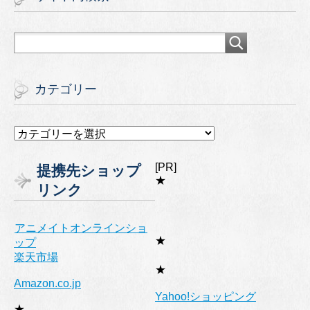
カテゴリー
カ
テ
ゴ
[PR]
提携先ショップ
リ
★
リンク
ー
アニメイトオンラインショ
★
ップ
楽天市場
★
Amazon.co.jp
Yahoo!ショッピング
★