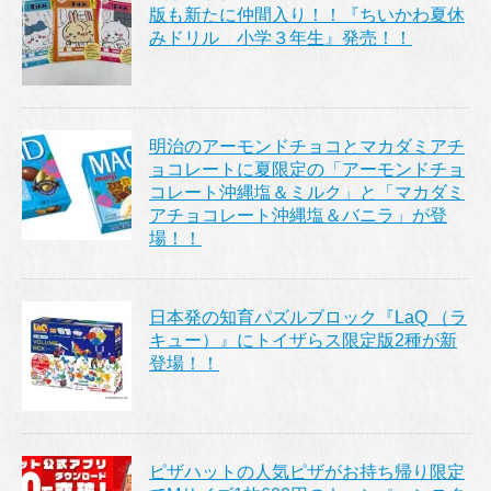
版も新たに仲間入り！！『ちいかわ夏休
みドリル 小学３年生』発売！！
明治のアーモンドチョコとマカダミアチ
ョコレートに夏限定の「アーモンドチョ
コレート沖縄塩＆ミルク」と「マカダミ
アチョコレート沖縄塩＆バニラ」が登
場！！
日本発の知育パズルブロック『LaQ （ラ
キュー）』にトイザらス限定版2種が新
登場！！
ピザハットの人気ピザがお持ち帰り限定