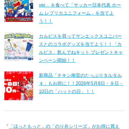
ver.」を食べて「サッカー日本代表 ホー
ム レプリカユニフォーム」を当てよ
う！！
カルピスを買ってサンエックスユニバー
スとのコラボグッズを当てよう！！「カ
ルピス」飲んでねキット プレゼントキャ
ンペーン開始！！
新商品「チキン南蛮のたっぷりタルタル
４」もお得に！！2026年5月8日・９日・
10日の「ハットの日」！！
「
「ほっともっと」の「のり弁シリーズ」がお得に買え