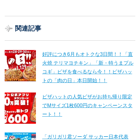
関連記事
好評につき6月もオトクな3日間！！「直
火焼 テリマヨチキン」「新・特うまプル
コギ」ピザを食べるなら今！！ピザハッ
トの「肉の日」本日開始！！
ピザハットの人気ピザがお持ち帰り限定
でMサイズ1枚600円のキャンペーンスタ
ート！！
「ガリガリ君ソーダ サッカー日本代表