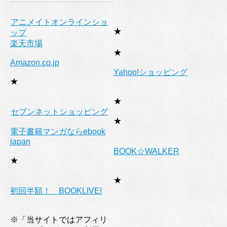
アニメイトオンラインショ
★
ップ
楽天市場
★
Amazon.co.jp
Yahoo!ショッピング
★
★
セブンネットショッピング
★
電子書籍マンガならebook
japan
BOOK☆WALKER
★
★
初回半額！ BOOKLIVE!
※「当サイトではアフィリ