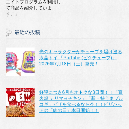
エイトプログラムを利用し
て商品を紹介していま
す。」
最近の投稿
光のキャラクターがチューブを駆け巡る
液晶トイ 「PixTube (ピクチューブ)」
2026年7月18日（土）発売！！
好評につき6月もオトクな3日間！！「直
火焼 テリマヨチキン」「新・特うまプル
コギ」ピザを食べるなら今！！ピザハッ
トの「肉の日」本日開始！！