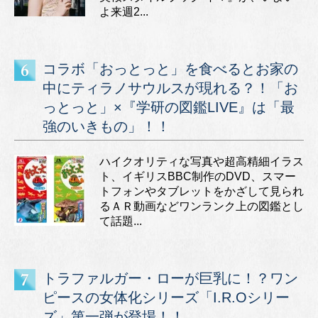
よ来週2...
コラボ「おっとっと」を食べるとお家の
中にティラノサウルスが現れる？！「お
っとっと」×『学研の図鑑LIVE』は「最
強のいきもの」！！
ハイクオリティな写真や超高精細イラス
ト、イギリスBBC制作のDVD、スマー
トフォンやタブレットをかざして見られ
るＡＲ動画などワンランク上の図鑑とし
て話題...
トラファルガー・ローが巨乳に！？ワン
ピースの女体化シリーズ「I.R.Oシリー
ズ」第一弾が登場！！