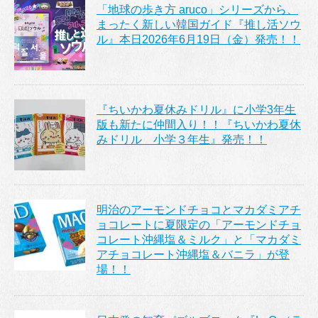
「地球の歩き方 aruco」シリーズから、
まったく新しい韓国ガイド『推し活ソウ
ル』本日2026年6月19日（金）発売！！
『ちいかわ夏休みドリル』に小学3年生
版も新たに仲間入り！！『ちいかわ夏休
みドリル 小学３年生』発売！！
明治のアーモンドチョコとマカダミアチ
ョコレートに夏限定の「アーモンドチョ
コレート沖縄塩＆ミルク」と「マカダミ
アチョコレート沖縄塩＆バニラ」が登
場！！