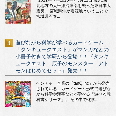
2011年（平成23年）3月11日(金)に東
北地方の太平洋沿岸部を襲った東日本大
震災。 宮城県沖が震源地ということで
宮城県石巻...
遊びながら科学が学べるカードゲーム
「タンキュークエスト」がマンガなどの
小冊子付きで学研から登場！！『タンキ
ュークエスト 原子のモンスター アト
モンはじめてセット』発売！！
ベンチャー企業の「tanQ.inc」から発売
されている、カードゲーム形式で遊びな
がら科学や漢字などが学べる「遊べる教
科書シリーズ」。 その中で化学...