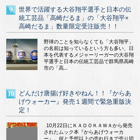
世界で活躍する大谷翔平選手と日本の伝
統工芸品「高崎だるま」の「大谷翔平×
高崎だるま」数量限定受注販売！！
野球のことを知らなくても「大谷翔平」
の名前は知っているという方も多い、日
本を代表するメジャーリーガーの大谷翔
平選手と日本の伝統工芸品で群馬県高崎
市の「高...
どんだけ唐揚げ好きやねん！！『からあ
げウォーカー』発売１週間で緊急重版決
定！
10月22日にＫＡＤＯＫＡＷＡから発売
されたムック本『からあげウォーカ
ー』。何と予想以上の売れ行きで売り切