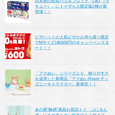
日本発の知育パズルブロック『LaQ （ラ
キュー）』にトイザらス限定版2種が新
登場！！
ピザハットの人気ピザがお持ち帰り限定
でMサイズ1枚600円のキャンペーンスタ
ート！！
「アクぬい」シリーズより、飾りやすさ
を追求した新商品『アクぬいRoom ディ
ズニーキャラクター』新発売！！
あの新“触感”液晶お世話トイ「ぷにるん
ず」にキーチェーン付きのミニサイズ