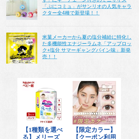
「ぷにコミュ」がサンリオの人気キャラ
クター全4種で新登場！！
米菓メーカーから夏の塩分補給に特化し
た多機能性エナジーラムネ「アップロッ
ク+塩分 サマーギャングパイン味」新発
売！！