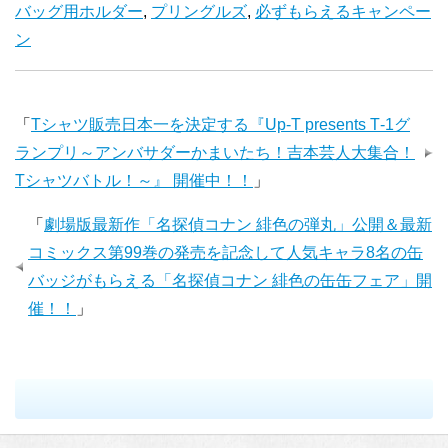
バッグ用ホルダー
,
プリングルズ
,
必ずもらえるキャンペー
ン
「
Tシャツ販売日本一を決定する『Up‐T presents T‐1グ
ランプリ～アンバサダーかまいたち！吉本芸人大集合！
Tシャツバトル！～』 開催中！！
」
「
劇場版最新作「名探偵コナン 緋色の弾丸」公開＆最新
コミックス第99巻の発売を記念して人気キャラ8名の缶
バッジがもらえる「名探偵コナン 緋色の缶缶フェア」開
催！！
」